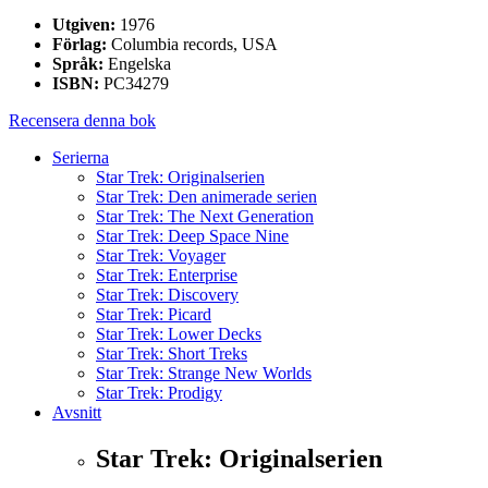
Utgiven:
1976
Förlag:
Columbia records, USA
Språk:
Engelska
ISBN:
PC34279
Recensera denna bok
Serierna
Star Trek: Originalserien
Star Trek: Den animerade serien
Star Trek: The Next Generation
Star Trek: Deep Space Nine
Star Trek: Voyager
Star Trek: Enterprise
Star Trek: Discovery
Star Trek: Picard
Star Trek: Lower Decks
Star Trek: Short Treks
Star Trek: Strange New Worlds
Star Trek: Prodigy
Avsnitt
Star Trek: Originalserien