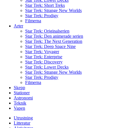
Star Trek: Lower Decks
Star Trek: Short Treks
Star Trek: Strange New Worlds
Star Trek: Prodigy
Filmerna
Arter
Star Trek: Originalserien
Star Trek: Den animerade serien
Star Trek: The Next Generation
Star Trek: Deep Space Nine
Star Trek: Voyager
Star Trek: Enterprise
Star Trek: Discovery
Star Trek: Lower Decks
Star Trek: Strange New Worlds
Star Trek: Prodigy
Filmerna
Skepp
Stationer
Astronomi
Teknik
Vapen
Utrustning
Litteratur