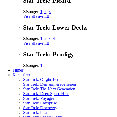
Star Trek: Picard
Säsonger:
1
,
2
,
3
Visa alla avsnitt
Star Trek: Lower Decks
Säsonger:
1
,
2
,
3
,
4
Visa alla avsnitt
Star Trek: Prodigy
Säsonger:
1
Filmer
Karaktärer
Star Trek: Originalserien
Star Trek: Den animerade serien
Star Trek: The Next Generation
Star Trek: Deep Space Nine
Star Trek: Voyager
Star Trek: Enterprise
Star Trek: Discovery
Star Trek: Picard