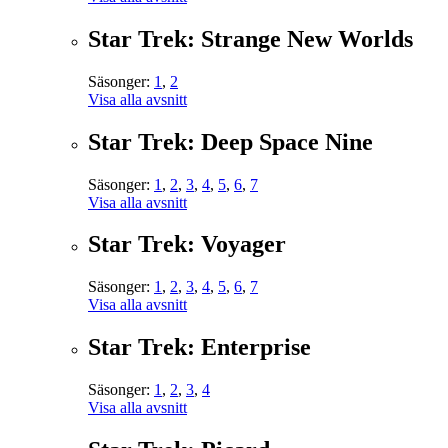
Star Trek: Strange New Worlds
Säsonger:
1
,
2
Visa alla avsnitt
Star Trek: Deep Space Nine
Säsonger:
1
,
2
,
3
,
4
,
5
,
6
,
7
Visa alla avsnitt
Star Trek: Voyager
Säsonger:
1
,
2
,
3
,
4
,
5
,
6
,
7
Visa alla avsnitt
Star Trek: Enterprise
Säsonger:
1
,
2
,
3
,
4
Visa alla avsnitt