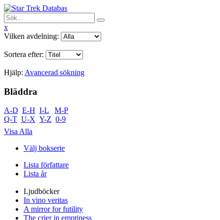
x
Vilken avdelning:
Sortera efter:
Hjälp:
Avancerad sökning
Bläddra
A-D
E-H
I-L
M-P
Q-T
U-X
Y-Z
0-9
Visa Alla
Välj bokserie
Lista författare
Lista år
Ljudböcker
In vino veritas
A mirror for futility
The crier in emptiness