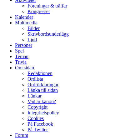
Aktiviteter
Föreningar & träffar
Kongresser
Kalender
Multimedia
Bilder
Skrivbordsunderlägg
Ljud
Personer
Spel
Teman
Trivia
Om sidan
Redaktionen
Ordlista
Ordförklaringar
Länka till sidan
Länkar
Vad är kanon?
Copyright
Integritetspolicy
Cookies
På Facebook
På Twitter
Forum