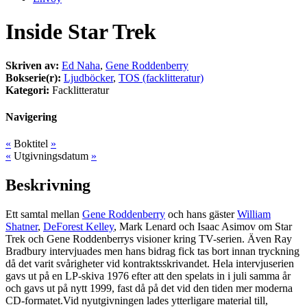
Inside Star Trek
Skriven av:
Ed Naha
,
Gene Roddenberry
Bokserie(r):
Ljudböcker
,
TOS (facklitteratur)
Kategori:
Facklitteratur
Navigering
«
Boktitel
»
«
Utgivningsdatum
»
Beskrivning
Ett samtal mellan
Gene Roddenberry
och hans gäster
William
Shatner
,
DeForest Kelley
, Mark Lenard och Isaac Asimov om Star
Trek och Gene Roddenberrys visioner kring TV-serien. Även Ray
Bradbury intervjuades men hans bidrag fick tas bort innan tryckning
då det varit svårigheter vid kontraktsskrivandet. Hela intervjuserien
gavs ut på en LP-skiva 1976 efter att den spelats in i juli samma år
och gavs ut på nytt 1999, fast då på det vid den tiden mer moderna
CD-formatet.Vid nyutgivningen lades ytterligare material till,