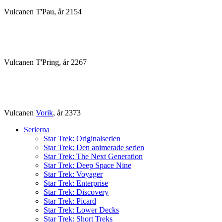
Vulcanen T'Pau, år 2154
Vulcanen T'Pring, år 2267
Vulcanen
Vorik
, år 2373
Serierna
Star Trek: Originalserien
Star Trek: Den animerade serien
Star Trek: The Next Generation
Star Trek: Deep Space Nine
Star Trek: Voyager
Star Trek: Enterprise
Star Trek: Discovery
Star Trek: Picard
Star Trek: Lower Decks
Star Trek: Short Treks