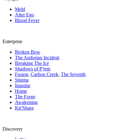
Meld
Alter Ego
Blood Fever
Enterprise
Broken Bow
The Andorian Incident
Breaking The Ice
Shadows of P'jem
Fusion
,
Carbon Creek
,
The Seventh
Stigma
Impulse
Home
The Forge
Awakening
Kir'Shara
Discovery