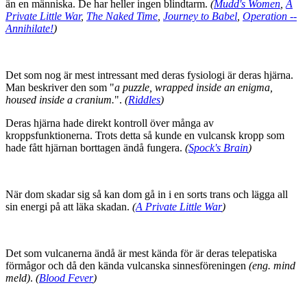
än en människa. De har heller ingen blindtarm.
(
Mudd's Women
,
A
Private Little War
,
The Naked Time
,
Journey to Babel
,
Operation --
Annihilate!
)
Det som nog är mest intressant med deras fysiologi är deras hjärna.
Man beskriver den som "
a puzzle, wrapped inside an enigma,
housed inside a cranium.
".
(
Riddles
)
Deras hjärna hade direkt kontroll över många av
kroppsfunktionerna. Trots detta så kunde en vulcansk kropp som
hade fått hjärnan borttagen ändå fungera.
(
Spock's Brain
)
När dom skadar sig så kan dom gå in i en sorts trans och lägga all
sin energi på att läka skadan.
(
A Private Little War
)
Det som vulcanerna ändå är mest kända för är deras telepatiska
förmågor och då den kända vulcanska sinnesföreningen
(eng. mind
meld)
.
(
Blood Fever
)