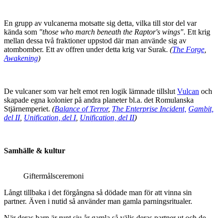
En grupp av vulcanerna motsatte sig detta, vilka till stor del var
kända som
"those who march beneath the Raptor's wings"
. Ett krig
mellan dessa två fraktioner uppstod där man använde sig av
atombomber. Ett av offren under detta krig var Surak.
(
The Forge
,
Awakening
)
De vulcaner som var helt emot ren logik lämnade tillslut
Vulcan
och
skapade egna kolonier på andra planeter bl.a. det Romulanska
Stjärnemperiet.
(
Balance of Terror
,
The Enterprise Incident,
Gambit,
del II
,
Unification, del I
,
Unification, del II
)
Samhälle & kultur
Giftermålsceremoni
Långt tillbaka i det förgångna så dödade man för att vinna sin
partner. Även i nutid så använder man gamla parningsritualer.
När deras barn är runt sju år gamla så väljs deras partner ut och de