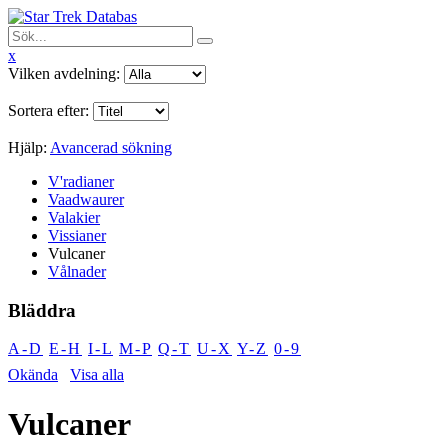
x
Vilken avdelning:
Sortera efter:
Hjälp:
Avancerad sökning
V'radianer
Vaadwaurer
Valakier
Vissianer
Vulcaner
Vålnader
Bläddra
A-D
E-H
I-L
M-P
Q-T
U-X
Y-Z
0-9
Okända
Visa alla
Vulcaner