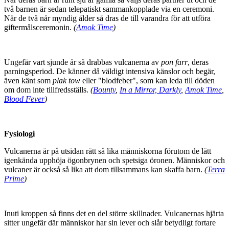
två barnen är sedan telepatiskt sammankopplade via en ceremoni.
När de två når myndig ålder så dras de till varandra för att utföra
giftermålsceremonin.
(
Amok Time
)
Ungefär vart sjunde år så drabbas vulcanerna av
pon farr
, deras
parningsperiod. De känner då väldigt intensiva känslor och begär,
även känt som
plak tow
eller "blodfeber", som kan leda till döden
om dom inte tillfredsställs.
(
Bounty
,
In a Mirror, Darkly
,
Amok Time
,
Blood Fever
)
Fysiologi
Vulcanerna är på utsidan rätt så lika människorna förutom de lätt
igenkända upphöja ögonbrynen och spetsiga öronen. Människor och
vulcaner är också så lika att dom tillsammans kan skaffa barn.
(
Terra
Prime
)
Inuti kroppen så finns det en del större skillnader. Vulcanernas hjärta
sitter ungefär där människor har sin lever och slår betydligt fortare