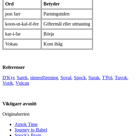
Ord
Betyder
pon farr
Parningstiden
koon-ut-kal-if-fee
Giftermål eller utmaning
kar-i-far
Börja
Vokau
Kom ihåg
Referenser
D'Kyr
,
Sarek
,
sinnesförening
,
Soval
,
Spock
,
Surak
,
T'Pol
,
Tuvok
,
Vorik
,
Vulcan
Viktigare avsnitt
Originalserien
Amok Time
Journey to Babel
Spock's Brain