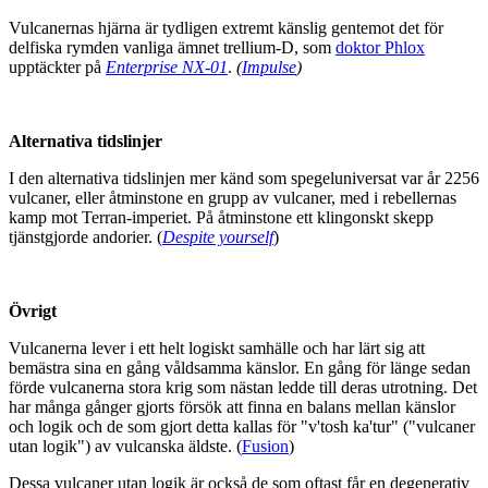
Vulcanernas hjärna är tydligen extremt känslig gentemot det för
delfiska rymden vanliga ämnet trellium-D, som
doktor Phlox
upptäckter på
Enterprise NX-01
.
(
Impulse
)
Alternativa tidslinjer
I den alternativa tidslinjen mer känd som spegeluniversat var år 2256
vulcaner, eller åtminstone en grupp av vulcaner, med i rebellernas
kamp mot Terran-imperiet. På åtminstone ett klingonskt skepp
tjänstgjorde andorier. (
Despite yourself
)
Övrigt
Vulcanerna lever i ett helt logiskt samhälle och har lärt sig att
bemästra sina en gång våldsamma känslor. En gång för länge sedan
förde vulcanerna stora krig som nästan ledde till deras utrotning. Det
har många gånger gjorts försök att finna en balans mellan känslor
och logik och de som gjort detta kallas för "v'tosh ka'tur" ("vulcaner
utan logik") av vulcanska äldste. (
Fusion
)
Dessa vulcaner utan logik är också de som oftast får en degenerativ