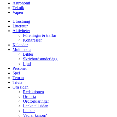
Astronomi
Teknik
Vapen
Utrustning
Litteratur
Aktiviteter
Föreningar & träffar
Kongresser
Kalender
Multimedia
Bilder
Skrivbordsunderlägg
Ljud
Personer
Spel
Teman
Trivia
Om sidan
Redaktionen
Ordlista
Ordförklaringar
Länka till sidan
Länkar
Vad är kanon?