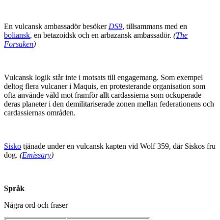
En vulcansk ambassadör besöker
DS9
, tillsammans med en
boliansk
, en betazoidsk och en arbazansk ambassadör.
(
The
Forsaken
)
Vulcansk logik står inte i motsats till engagemang. Som exempel
deltog flera vulcaner i Maquis, en protesterande organisation som
ofta använde våld mot framför allt cardassierna som ockuperade
deras planeter i den demilitariserade zonen mellan federationens och
cardassiernas områden.
Sisko
tjänade under en vulcansk kapten vid Wolf 359, där Siskos fru
dog.
(
Emissary
)
Språk
Några ord och fraser