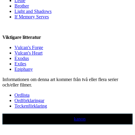
Lethe
Brother
Light and Shadows
If Memory Serves
Viktigare litteratur
Vulcan's Forge
Vulcan's Heart
Exodus
Exiles
Epiphany
Informationen om denna art kommer från två eller flera serier
och/eller filmer.
Ordlista
Ordförklaringar
Teckenförklaring
Text markerad med denna färg är ej
kanon