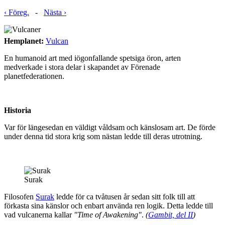
‹ Föreg.
-
Nästa ›
Hemplanet:
Vulcan
En humanoid art med iögonfallande spetsiga öron, arten
medverkade i stora delar i skapandet av Förenade
planetfederationen.
Historia
Var för längesedan en väldigt våldsam och känslosam art. De förde
under denna tid stora krig som nästan ledde till deras utrotning.
Surak
Filosofen
Surak
ledde för ca tvåtusen år sedan sitt folk till att
förkasta sina känslor och enbart använda ren logik. Detta ledde till
vad vulcanerna kallar
"Time of Awakening"
.
(
Gambit, del II
)