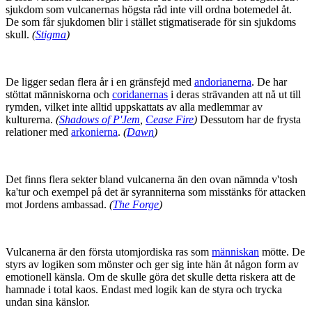
sjukdom som vulcanernas högsta råd inte vill ordna botemedel åt.
De som får sjukdomen blir i stället stigmatiserade för sin sjukdoms
skull.
(
Stigma
)
De ligger sedan flera år i en gränsfejd med
andorianerna
. De har
stöttat människorna och
coridanernas
i deras strävanden att nå ut till
rymden, vilket inte alltid uppskattats av alla medlemmar av
kulturerna.
(
Shadows of P'Jem
,
Cease Fire
)
Dessutom har de frysta
relationer med
arkonierna
.
(
Dawn
)
Det finns flera sekter bland vulcanerna än den ovan nämnda v'tosh
ka'tur och exempel på det är syranniterna som misstänks för attacken
mot Jordens ambassad.
(
The Forge
)
Vulcanerna är den första utomjordiska ras som
människan
mötte. De
styrs av logiken som mönster och ger sig inte hän åt någon form av
emotionell känsla. Om de skulle göra det skulle detta riskera att de
hamnade i total kaos. Endast med logik kan de styra och trycka
undan sina känslor.