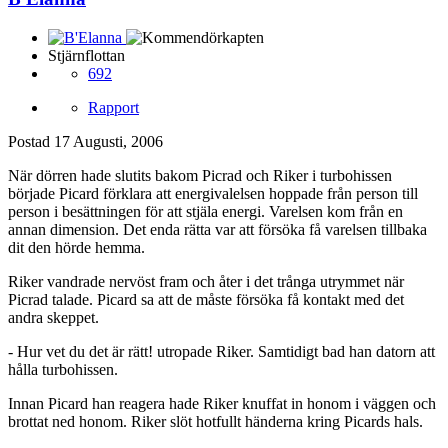
Stjärnflottan
692
Rapport
Postad
17 Augusti, 2006
När dörren hade slutits bakom Picrad och Riker i turbohissen
började Picard förklara att energivalelsen hoppade från person till
person i besättningen för att stjäla energi. Varelsen kom från en
annan dimension. Det enda rätta var att försöka få varelsen tillbaka
dit den hörde hemma.
Riker vandrade nervöst fram och åter i det trånga utrymmet när
Picrad talade. Picard sa att de måste försöka få kontakt med det
andra skeppet.
- Hur vet du det är rätt! utropade Riker. Samtidigt bad han datorn att
hålla turbohissen.
Innan Picard han reagera hade Riker knuffat in honom i väggen och
brottat ned honom. Riker slöt hotfullt händerna kring Picards hals.