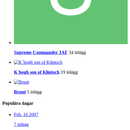
Supreme Commander JAF
34 inlägg
K´hogh son of Klintoch
19 inlägg
Brunt
5 inlägg
Populära dagar
Feb. 16 2007
7 inlägg