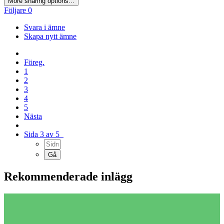
More sharing options...
Följare
0
Svara i ämne
Skapa nytt ämne
Föreg.
1
2
3
4
5
Nästa
Sida 3 av 5
Rekommenderade inlägg