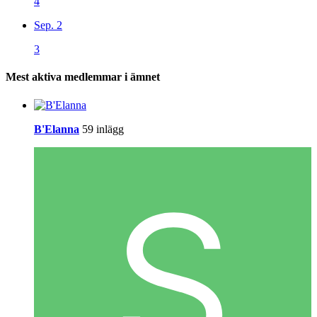
4
Sep. 2
3
Mest aktiva medlemmar i ämnet
B'Elanna
59 inlägg