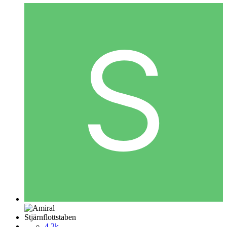
Stjärnflottstaben
4,2k