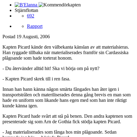
Stjärnflottan
692
Rapport
Postad
19 Augusti, 2006
Kapten Picard kände den välbekanta känslan av att materialsieras.
Han ryggade tillbaka när materialiserades framför sin Cardassiska
plågoande som hade torterat honom.
- Du återvänder alltid hit! Ska vi börja om på nytt?
- Kapten Picard skrek till i ren fasa.
Innan han hann känna någon smärta fångades han åter igen i
transportstrålen och materiliserades denna gång brevis en man som
hade en uniform som likande hans egen med som han inte riktigt
kunde känna igen.
Kapten Picard hade svårt att stå på benen. Den andra kaptenen som
presenterade sig som Arn de Gothia fick stödja kapten Picard.
- Jag materialiserades som fånga hos min plågoande. Sedan