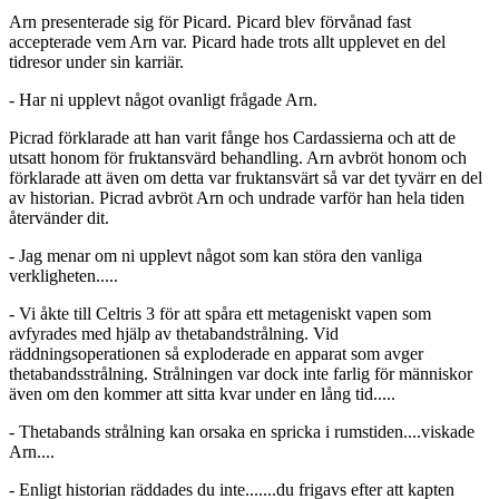
Arn presenterade sig för Picard. Picard blev förvånad fast
accepterade vem Arn var. Picard hade trots allt upplevet en del
tidresor under sin karriär.
- Har ni upplevt något ovanligt frågade Arn.
Picrad förklarade att han varit fånge hos Cardassierna och att de
utsatt honom för fruktansvärd behandling. Arn avbröt honom och
förklarade att även om detta var fruktansvärt så var det tyvärr en del
av historian. Picrad avbröt Arn och undrade varför han hela tiden
återvänder dit.
- Jag menar om ni upplevt något som kan störa den vanliga
verkligheten.....
- Vi åkte till Celtris 3 för att spåra ett metageniskt vapen som
avfyrades med hjälp av thetabandstrålning. Vid
räddningsoperationen så exploderade en apparat som avger
thetabandsstrålning. Strålningen var dock inte farlig för människor
även om den kommer att sitta kvar under en lång tid.....
- Thetabands strålning kan orsaka en spricka i rumstiden....viskade
Arn....
- Enligt historian räddades du inte.......du frigavs efter att kapten