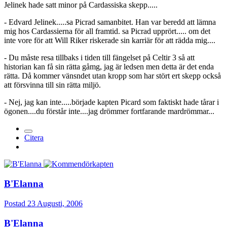
Jelinek hade satt minor på Cardassiska skepp.....
- Edvard Jelinek.....sa Picrad samanbitet. Han var beredd att lämna
mig hos Cardassierna för all framtid. sa Picrad upprört..... om det
inte vore för att Will Riker riskerade sin karriär för att rädda mig....
- Du måste resa tillbaks i tiden till fängelset på Celtir 3 så att
historian kan få sin rätta gåmg, jag är ledsen men detta är det enda
rätta. Då kommer vänsndet utan kropp som har stört ert skepp också
att försvinna till sin rätta miljö.
- Nej, jag kan inte.....började kapten Picard som faktiskt hade tårar i
ögonen....du förstår inte....jag drömmer fortfarande mardrömmar...
Citera
B'Elanna
Postad
23 Augusti, 2006
B'Elanna