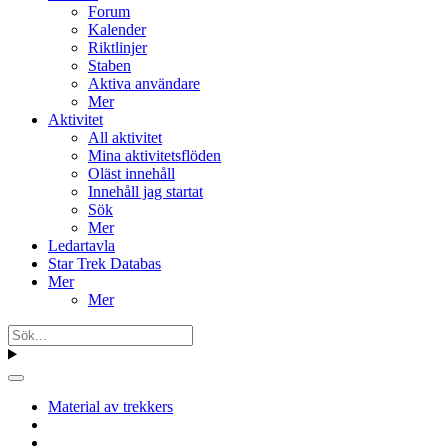
Forum
Kalender
Riktlinjer
Staben
Aktiva användare
Mer
Aktivitet
All aktivitet
Mina aktivitetsflöden
Oläst innehåll
Innehåll jag startat
Sök
Mer
Ledartavla
Star Trek Databas
Mer
Mer
Material av trekkers