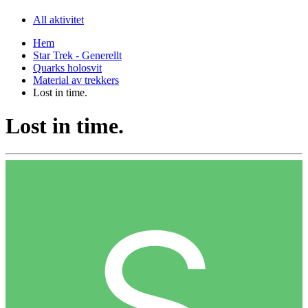
All aktivitet
Hem
Star Trek - Generellt
Quarks holosvit
Material av trekkers
Lost in time.
Lost in time.