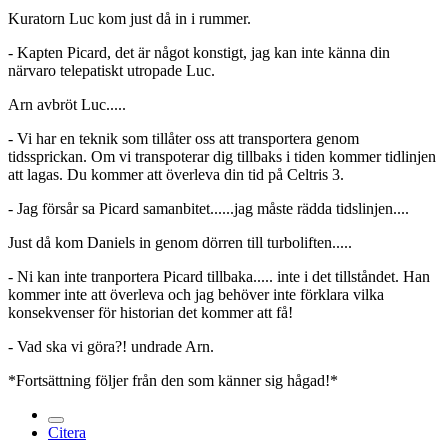
Kuratorn Luc kom just då in i rummer.
- Kapten Picard, det är något konstigt, jag kan inte känna din
närvaro telepatiskt utropade Luc.
Arn avbröt Luc.....
- Vi har en teknik som tillåter oss att transportera genom
tidssprickan. Om vi transpoterar dig tillbaks i tiden kommer tidlinjen
att lagas. Du kommer att överleva din tid på Celtris 3.
- Jag försår sa Picard samanbitet......jag måste rädda tidslinjen....
Just då kom Daniels in genom dörren till turboliften.....
- Ni kan inte tranportera Picard tillbaka..... inte i det tillståndet. Han
kommer inte att överleva och jag behöver inte förklara vilka
konsekvenser för historian det kommer att få!
- Vad ska vi göra?! undrade Arn.
*Fortsättning följer från den som känner sig hågad!*
Citera