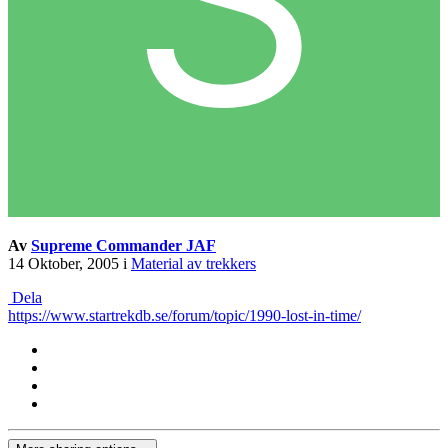
Av
Supreme Commander JAF
14 Oktober, 2005
i
Material av trekkers
Dela
https://www.startrekdb.se/forum/topic/1990-lost-in-time/