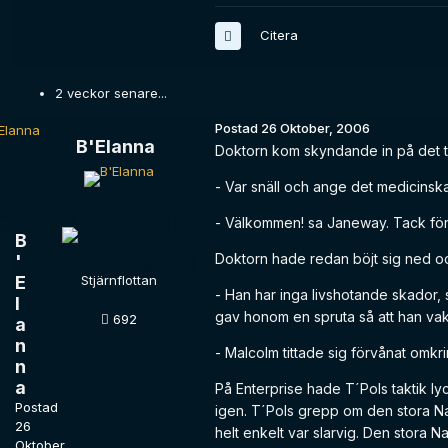
Citera
2 veckor senare...
Postad
26 Oktober, 2006
B'Elanna
Doktorn kom skyndande in på det t
- Var snäll och ange det medicinsk
- Välkommen! sa Janeway. Tack för a
B
Doktorn hade redan böjt sig ned o
'
E
Stjärnflottan
- Han har inga livshotande skador
l
gav honom en spruta så att han va
692
a
n
- Malcolm tittade sig förvånat omk
n
a
På Enterprise hade T´Pols taktik lyc
Postad
igen. T´Pols grepp om den stora Na
26
helt enkelt var slarvig. Den stor
Oktober,