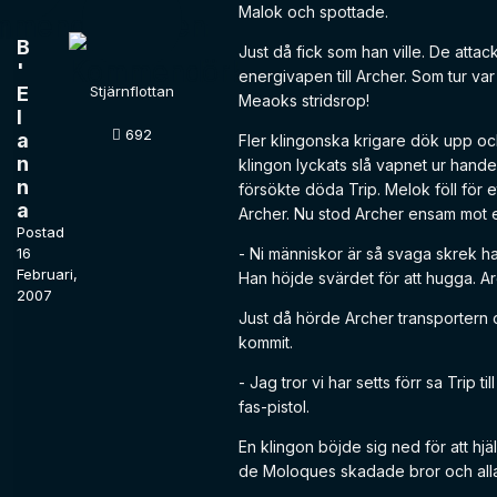
Malok och spottade.
B
Just då fick som han ville. De att
'
energivapen till Archer. Som tur var
E
Stjärnflottan
Meaoks stridsrop!
l
692
a
Fler klingonska krigare dök upp oc
n
klingon lyckats slå vapnet ur hand
n
försökte döda Trip. Melok föll för e
a
Archer. Nu stod Archer ensam mot en
Postad
16
- Ni människor är så svaga skrek h
Februari,
Han höjde svärdet för att hugga. Ar
2007
Just då hörde Archer transportern o
kommit.
- Jag tror vi har setts förr sa Trip
fas-pistol.
En klingon böjde sig ned för att h
de Moloques skadade bror och alla t