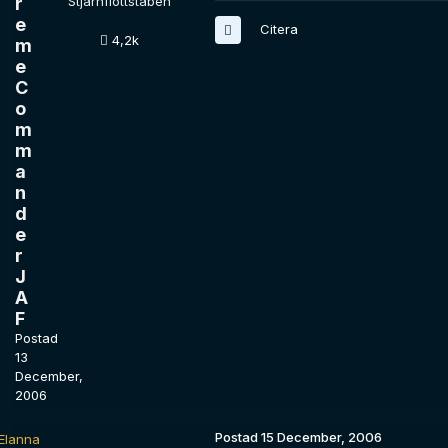
r
Stjärnflottstaben
e
Citera
4,2k
m
e
C
o
m
m
a
n
d
e
r
J
A
F
Postad
13
December,
2006
Postad
15 December, 2006