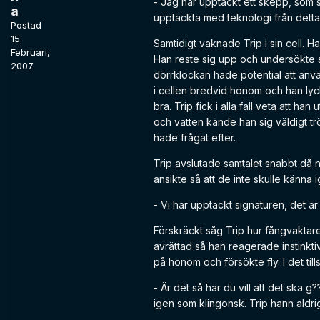
- Jag har upptäckt ett skepp, som sä
a
upptäckta med teknologi från detta
Postad
15
Samtidigt vaknade Trip i sin cell. 
Februari,
Han reste sig upp och undersökte si
2007
dörrklockan hade potential att anv
i cellen bredvid honom och han lyck
bra. Trip fick i alla fall veta att 
och vatten kände han sig väldigt tr
hade frågat efter.
Trip avslutade samtalet snabbt då
ansikte så att de inte skulle känna 
- Vi har upptäckt signaturen, det är 
Förskräckt såg Trip hur fångvaktare
avrättad så han reagerade instinkt
på honom och försökte fly. I det til
- Är det så här du vill att det ska 
igen som klingonsk. Trip hann aldri