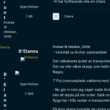
-Vi har fortfarande inte en chans.
r
u
Stjärnflottan
n
Citera
86
t
Postad
16
Oktober,
2006
Postad
18 Oktober, 2006
B'Elanna
- Verkställ sa Archer sammanbitet.
Det välbekanta ljudet av transport
Det var inte vilket skepp som hels
Nagus.
B
'
T'Pol överrumplade vakterna med et
E
Stjärnflottan
l
- Nu gör ni som jag säger sade Arch
692
a
inte att skjuta på min order. Sänk e
n
flyga här i från sedan vi transportera
n
På Arns skepp började de undra va