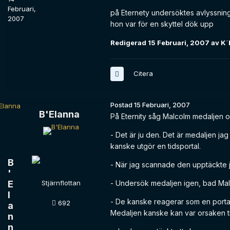
Februari,
på Eternety undersöktes avlyssning
2007
hon var för en skyttel dök upp
Redigerad
15 Februari, 2007
av K´
Citera
Postad
15 Februari, 2007
B'Elanna
På Eternity såg Malcolm medaljen o
- Det är ju den. Det är medaljen ja
kanske utgör en tidsportal.
B
- När jag scannade den upptäckte ja
'
E
Stjärnflottan
- Undersök medaljen igen, bad Mal
l
- De kanske reagerar som en porta
692
a
Medaljen kanske kan var orsaken till 
n
n