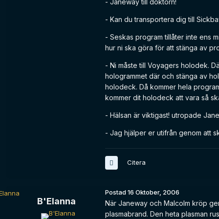
- Janeway till doktorn!
- Kan du transportera dig till Sick
- Seskas program tillåter inte ens m
hur ni ska göra för att stänga av p
- Ni måste till Voyagers holodek. D
hologrammet där och stänga av h
holodeck. Då kommer hela programmet
kommer dit holodeck att vara så skad
- Hälsan är viktigast! utropade Jane
- Jag hjälper er utifrån genom att 
Citera
Postad
16 Oktober, 2006
B'Elanna
När Janeway och Malcolm kröp genom
plasmabrand. Den heta plasman rus