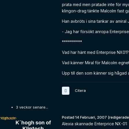
prata med men pratade inte för myc
klingon-drag tänkte Malcolm fast gan
Han avbröts i sina tankar av amiral
- Jag har försökt anropa Enterprise
**********
Vad har hänt med Enterprise NX01?
Vad känner Miral för Malcolm egnet
Upp till den som känner sig hågad at
Citera
3 veckor senare...
Postad
14 Februari, 2007
(redigerade
K´hogh son of
Alexia skannade Enterprice NX-01:
Klintoch