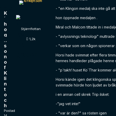
- "en Klingon medalj ska inte gå at
K
hon öppnade medaljen .
´
h
Miral och Malcom tittade in i medal
o
Stjärnflottan
g
- "avlyssnings teknologi" muttrade M
1,2k
h
s
- "verkar som om någon spionerar
o
Horsi hade svimmat efter flera timm
n
hennes handleder plågade henne m
o
f
- "p´takh! huset Ko´Thar kommer ald
K
li
Horsi kände igen det klingonska s
n
svimmade hörde hon ljudet av bråk
t
o
i en annan cell skrek Trip ilsket:
c
-"jag vet inte!"
h
Postad
- "var är den?" sa rösten igen
14