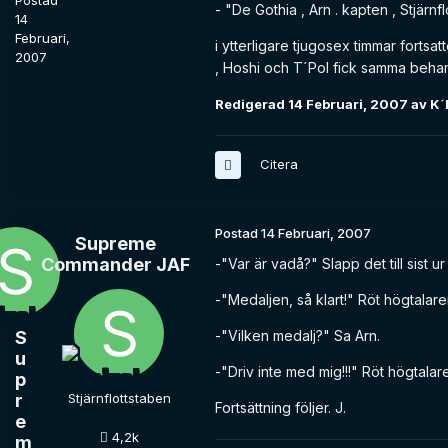
Postad
- "De Gothia , Arn . kapten , Stjär
14
Februari,
i ytterligare tjugosex timmar fortsatt
2007
, Hoshi och T´Pol fick samma beha
Redigerad
14 Februari, 2007
av K´
Citera
Postad
14 Februari, 2007
Supreme
Commander JAF
-"Var är vadå?" Slapp det till sist ur
-"Medaljen, så klart!" Röt högtalar
S
-"Vilken medalj?" Sa Arn.
u
-"Driv inte med mig!!!" Röt högtala
p
r
Stjärnflottstaben
Fortsättning följer. J.
e
4,2k
m