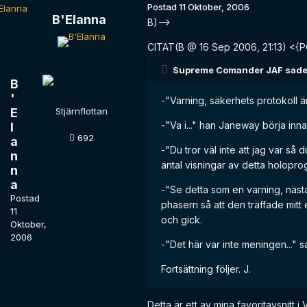
Postad
11 Oktober, 2006
B'Elanna
B)-->
CITAT(B @ 16 Sep 2006, 21:13) 
Supreme Comander JAF sade
B
'
-"Varning, säkerhets protokoll ä
E
Stjärnflottan
-"Va i..." han Janeway börja inn
l
692
a
-"Du tror väl inte att jag var så d
n
antal visningar av detta holopro
n
a
-"Se detta som en varning, nästa
Postad
phasern så att den träffade mi
11
och gick.
Oktober,
2006
-"Det här var inte meningen..." 
Fortsättning följer. J.
Detta är ett av mina favoritavsnitt i