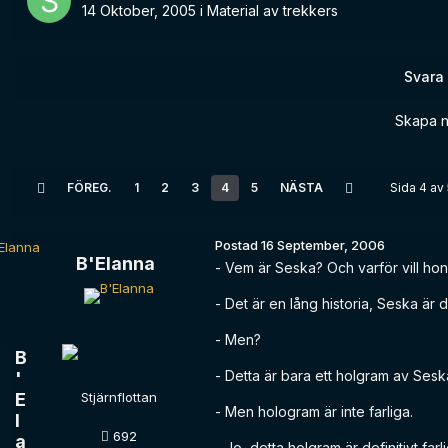
14 Oktober, 2005
i
Material av trekkers
Svara
Skapa n
FÖREG.
1
2
3
4
5
NÄSTA
Sida 4 av
Postad
16 September, 2006
B'Elanna
- Vem är Seska? Och varför vill hon
- Det är en lång historia, Seska är 
- Men?
B
- Detta är bara ett holgram av Sesk
'
E
Stjärnflottan
- Men hologram är inte farliga.
l
692
a
- Jo, detta holgram är definitivt farli