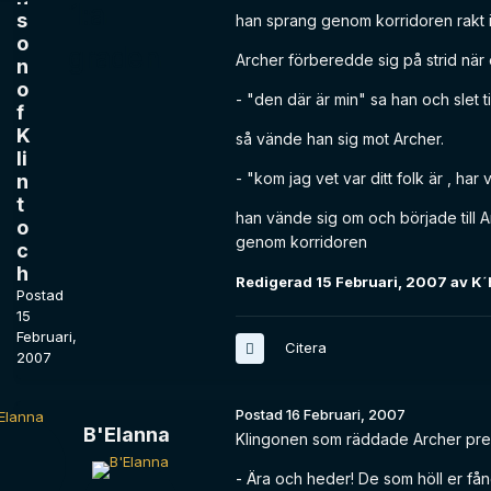
s
han sprang genom korridoren rakt i
o
Archer förberedde sig på strid när 
n
o
- "den där är min" sa han och slet 
f
K
så vände han sig mot Archer.
li
- "kom jag vet var ditt folk är , har 
n
t
han vände sig om och började till 
o
genom korridoren
c
h
Redigerad
15 Februari, 2007
av K´
Postad
15
Februari,
Citera
2007
Postad
16 Februari, 2007
B'Elanna
Klingonen som räddade Archer pres
- Ära och heder! De som höll er fån