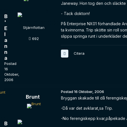
Janeway. Hon tog den och släckte
- Tack doktorn!
B
'
På Enterprise NX01 förhandlade Arc
E
Stjärnflottan
ta kvinnorna. Trip skötte sin roll som
l
slippa springa runt i underkläder d
692
a
n
n
Citera
a
Postad
16
Oktober,
2006
Postad
16 Oktober, 2006
Brunt
Bryggan skakade till då ferengisk
-Då var det avklarat,sa Trip.
-Nio ferengiskepp kvar,påpekade 
B