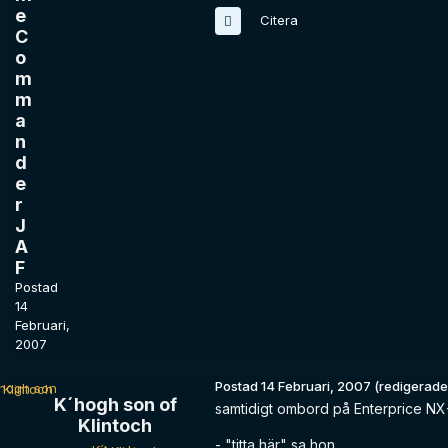
e
Citera
C
o
m
m
a
n
d
e
r
J
A
F
Postad
14
Februari,
2007
Postad
14 Februari, 2007
(redigerade
K´hogh son of
samtidigt ombord på Enterprice NX-
Klintoch
- "titta här" sa hon.