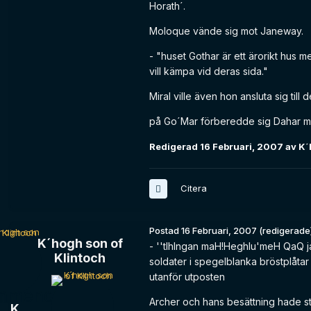
Horath´.
Moloque vände sig mot Janeway.
- "huset Gothar är ett ärorikt hus m
vill kämpa vid deras sida."
Miral ville även hon ansluta sig til
på Go´Mar förberedde sig Dahar mä
Redigerad
16 Februari, 2007
av K´
Citera
Postad
16 Februari, 2007
(redigerade
K´hogh son of
- ''tlhIngan maH!Heghlu'meH QaQ ja
Klintoch
soldater i spegelblanka bröstplåtar 
utanför utposten
Archer och hans besättning hade str
K