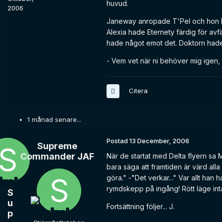
huvud.
2006
Janeway anropade T'Pel och hon bes
Alexia hade Eternety färdig för avf
hade något emot det. Doktorn hade ju
- Vem vet när ni behöver mig igen,
Citera
1 månad senare...
Postad
13 December, 2006
Supreme
Commander JAF
När de startat med Delta flyern sa 
bara säga att framtiden är värd al
göra." -"Det verkar..." Var allt han
rymdskepp på ingång! Rött läge int
S
u
Fortsättning följer... J.
p