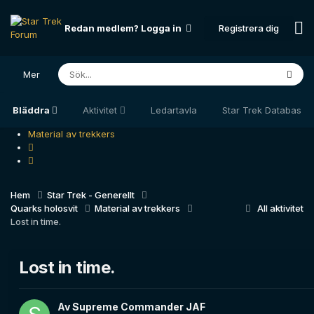
Registrera dig
Redan medlem? Logga in
Mer
Bläddra
Aktivitet
Ledartavla
Star Trek Databas
Material av trekkers
Hem
Star Trek - Generellt
Quarks holosvit
Material av trekkers
All aktivitet
Lost in time.
Lost in time.
Av
Supreme Commander JAF