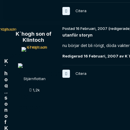
Citera
Postad
16 Februari, 2007
(redigerade
K´hogh son of
utanför storyn
Klintoch
nu börjar det bli rörigt, döda vakter
Redigerad
16 Februari, 2007
av K´
K
´
h
Citera
o
Stjärnflottan
g
1,2k
h
s
o
n
o
f
K