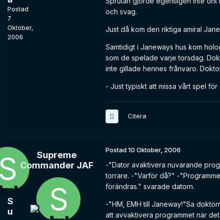
Sprutan gjorde egentligen inte ont
Postad
och svag.
7
Oktober,
Just då kom den riktiga amiral Jan
2006
Samtidigt i Janeways hus kom hol
som de spelade varje torsdag. Dokt
inte gillade hennes frånvaro. Dok
- Just typiskt att missa vårt spel fö
Citera
Postad
10 Oktober, 2006
Supreme
Commander JAF
-"Dator avaktivera nuvarande progr
torrare. -"Varför då?" -"Programmet
förändras." svarade datorn.
S
-"HM, EMH till Janeway!"Sa doktorn 
u
att avvaktivera programmet när det v