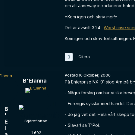
om att Janeway introducerar holod
*Kom igen och skriv mer!*
Det är avsnitt 3.24 .
Worst case sce
Kom igen och skriv fortsättningen. 
Citera
Postad
16 Oktober, 2006
B'Elanna
På Enterprise NX-01 stod Arn på b
- Några förslag om hur vi ska bes
- Ferengis sysslar med handel. Deras
B
- Jo jag vet det. Hela vårt skepp t
'
E
Stjärnflottan
- Slavar! sa T'Pol.
l
692
a