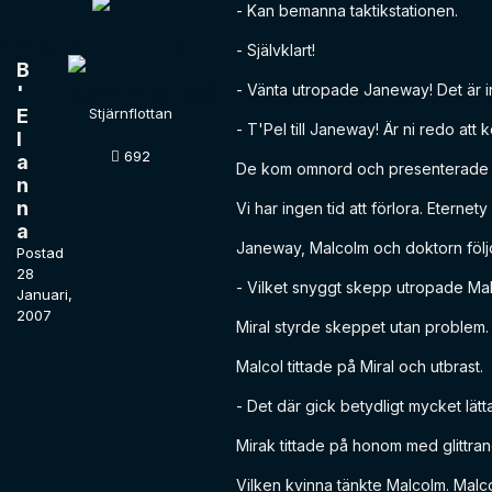
- Kan bemanna taktikstationen.
- Självklart!
B
- Vänta utropade Janeway! Det är in
'
E
Stjärnflottan
- T'Pel till Janeway! Är ni redo at
l
692
a
De kom omnord och presenterade si
n
n
Vi har ingen tid att förlora. Eternety
a
Janeway, Malcolm och doktorn följde
Postad
28
- Vilket snyggt skepp utropade Ma
Januari,
2007
Miral styrde skeppet utan problem. 
Malcol tittade på Miral och utbrast.
- Det där gick betydligt mycket lätt
Mirak tittade på honom med glittra
Vilken kvinna tänkte Malcolm. Malco