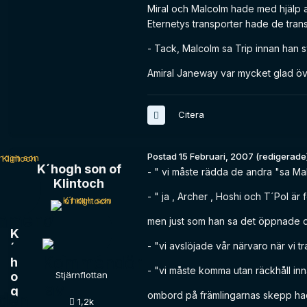
Miral och Malcolm hade med hjälp a
Eternetys transporter hade de transp
- Tack, Malcolm sa Trip innan han 
Amiral Janeway var mycket glad öve
Citera
Postad
15 Februari, 2007
(redigerade
K´hogh son of
- " vi måste rädda de andra "sa Ma
Klintoch
- " ja , Archer , Hoshi och T´Pol är
men just som han sa det öppnade 
K
- "vi avslöjade vår närvaro när vi tr
´
h
- "vi måste komma utan räckhåll inn
o
Stjärnflottan
g
ombord på främlingarnas skepp hade A
1,2k
h