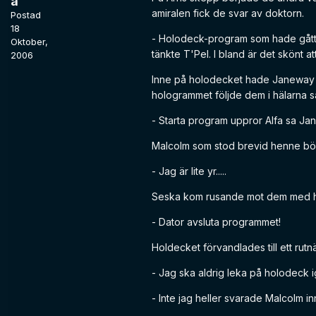
a
amiralen fick de svar av doktorn.
Postad
18
- Holodeck-program som hade gått fe
Oktober,
tänkte T'Pel. I bland är det skönt at
2006
Inne på holodecket hade Janeway oc
hologrammet följde dem i hälarna s
- Starta program uppror Alfa sa J
Malcolm som stod brevid henne börj
- Jag är lite yr.....
Seska kom rusande mot dem med h
- Dator avsluta programmet!
Holdecket förvandlades till ett rutn
- Jag ska aldrig leka på holodeck 
- Inte jag heller svarade Malcolm 