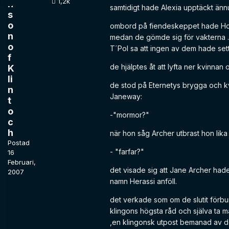
1,2k
h
samtidigt hade Alexia upptäckt än
s
o
ombord på fiendeskeppet hade Hoshi 
n
medan de gömde sig för vakterna 
o
T´Pol sa att ingen av dem hade set
f
de hjälptes åt att lyfta ner kvinnan
K
li
de stod på Eternetys brygga och kv
n
Janeway:
t
o
-"mormor?"
c
h
när hon såg Archer utbrast hon lika
Postad
- "farfar?"
16
Februari,
det visade sig att Jane Archer hade
2007
namn Herassi anföll.
det verkade som om de slutit förbu
klingons högsta råd och själva ta m
,en klingonsk utpost bemanad av d