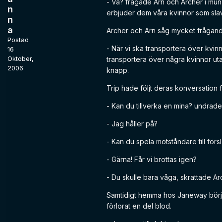
- Va? frågade Arn och Archer i mun 
n
erbjuder dem våra kvinnor som slavar 
n
a
Archer och Arn såg mycket frågande
Postad
- När vi ska transportera över kvin
16
Oktober,
transportera över några kvinnor ut
2006
knapp.
Trip hade följt deras konversation 
- Kan du tillverka en mina? undrade
- Jag håller på?
- Kan du spela motståndare till för
- Gärna! Får vi brottas igen?
- Du skulle bara våga, skrattade Ar
Samtidigt hemma hos Janeway börjad
förlorat en del blod.