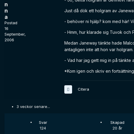
n
n
Just då dök ett holgram av Janewa
a
- behöver ni hjälp? kom med här! V
Postad
16
- Hmm, hur klarade sig Tuvok och Par
September,
2006
Medan Janeway tänkte hade Malcol
antagligen inte att hon var holgram.
- Vad har jag gett mig in på tänkte 
*Kom igen och skriv en fortsättnin
Citera
3 veckor senare...
Svar
Skapad
124
20 år