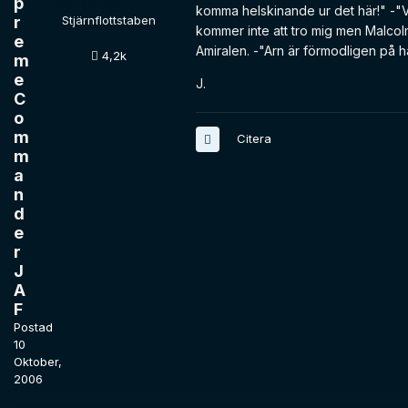
p
komma helskinande ur det här!" -"V
r
Stjärnflottstaben
kommer inte att tro mig men Malcolm
e
Amiralen. -"Arn är förmodligen på 
4,2k
m
e
J.
C
o
m
Citera
m
a
n
d
e
r
J
A
F
Postad
10
Oktober,
2006