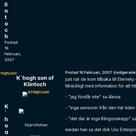
li
n
t
o
c
h
Postad
16
Februari,
2007
Postad
16 Februari, 2007
(redigerade
K´hogh son of
just när de kom tillbaka till Eterne
Klintoch
tillräckligt med information för at
- "jag förstår inte" sa Alexia
K
- "inga sensorer från den här tiden
´
h
- "det där är inga Klingonskepp" 
o
Stjärnflottan
medan han sa det dök Uss Enterpri
g