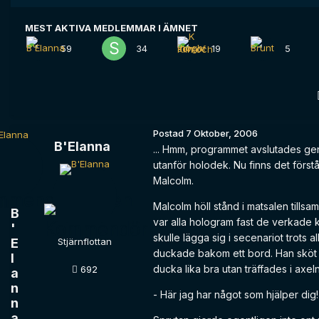
MEST AKTIVA MEDLEMMAR I ÄMNET
59
34
19
5
Postad
7 Oktober, 2006
B'Elanna
... Hmm, programmet avslutades ge
utanför holodek. Nu finns det först
Malcolm.
Malcolm höll stånd i matsalen till
B
var alla hologram fast de verkade k
'
skulle lägga sig i secenariot trots 
E
Stjärnflottan
duckade bakom ett bord. Han sköt
l
ducka lika bra utan träffades i axel
692
a
n
- Här jag har något som hjälper dig! 
n
a