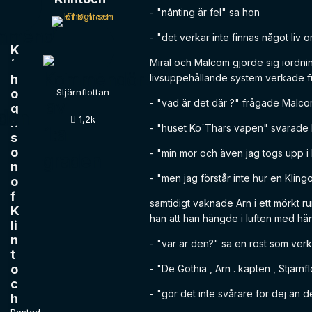
- "nånting är fel" sa hon
- "det verkar inte finnas något liv 
K
Miral och Malcom gjorde sig iordnin
´
h
livsuppehållande system verkade 
o
Stjärnflottan
- "vad är det där ?" frågade Malco
g
1,2k
h
- "huset Ko´Thars vapen" svarade M
s
o
- "min mor och även jag togs upp i h
n
- "men jag förstår inte hur en Klin
o
f
samtidigt vaknade Arn i ett mörkt r
K
han att han hängde i luften med h
li
n
- "var är den?" sa en röst som ve
t
o
- "De Gothia , Arn . kapten , Stjär
c
- "gör det inte svårare för dej än 
h