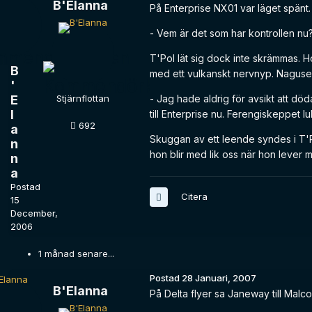
B'Elanna
På Enterprise NX01 var läget spänt.
- Vem är det som har kontrollen nu?
T'Pol lät sig dock inte skrämmas.
B
med ett vulkanskt nervnyp. Nagusen
'
E
Stjärnflottan
- Jag hade aldrig för avsikt att död
l
till Enterprise nu. Ferengiskeppet l
692
a
Skuggan av ett leende syndes i T'Po
n
hon blir med lik oss när hon lever 
n
a
Postad
Citera
15
December,
2006
1 månad senare...
Postad
28 Januari, 2007
B'Elanna
På Delta flyer sa Janeway till Malco