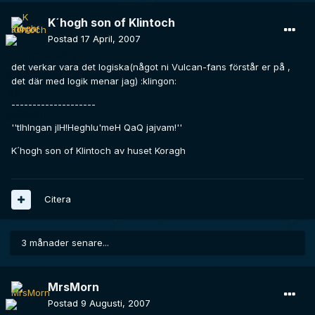
K´hogh son of Klintoch
Postad
17 April, 2007
det verkar vara det logiska(något ni Vulcan-fans förstår er på ,
det där med logik menar jag) :klingon:
--------------------
''tlhIngan jIH!Heghlu'meH QaQ jajvam!''
K´hogh son of Klintoch av huset Koragh
Citera
3 månader senare...
MrsMorn
Postad
9 Augusti, 2007