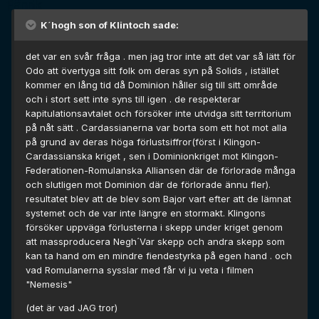
K´hogh son of Klintoch sade:
det var en svår fråga . men jag tror inte att det var så lätt för
Odo att övertyga sitt folk om deras syn på Solids , istället
kommer en lång tid då Dominion håller sig till sitt område
och i stort sett inte syns till igen . de respekterar
kapitulationsavtalet och försöker inte utvidga sitt territorium
på nåt sätt . Cardassianerna var borta som ett hot mot alla
på grund av deras höga förlustsiffror(först i Klingon-
Cardassianska kriget , sen i Dominionkriget mot Klingon-
Federationen-Romulanska Alliansen där de förlorade många
och slutligen mot Dominion där de förlorade ännu fler).
resultatet blev att de blev som Bajor vart efter att de lämnat
systemet och de var inte längre en stormakt. Klingons
försöker uppväga förlusterna i skepp under kriget genom
att massproducera Negh´Var skepp och andra skepp som
kan ta hand om en mindre fiendestyrka på egen hand . och
vad Romulanerna sysslar med får vi ju veta i filmen
"Nemesis"
(det är vad JAG tror)