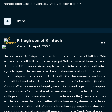
hände efter Sissta avsnittet? Vad vet eller tror ni?
Citera
K´hogh son of Klintoch
Postad
14 April, 2007
det var en svår fråga . men jag tror inte att det var så lätt för Odo
att övertyga sitt folk om deras syn på Solids , istället kommer en
lång tid då Dominion håller sig till sitt område och i stort sett inte
syns till igen . de respekterar kapitulationsavtalet och försöker
inte utvidga sitt territorium på nåt sätt . Cardassianerna var borta
som ett hot mot alla på grund av deras höga förlustsiffror(först i
Klingon-Cardassianska kriget , sen i Dominionkriget mot Klingon-
Federationen-Romulanska Alliansen där de förlorade många och
slutligen mot Dominion där de förlorade ännu fler). resultatet blev
att de blev som Bajor vart efter att de lämnat systemet och de var
inte längre en stormakt. Klingons försöker uppväga förlusterna i
skepp under kriget genom att massproducera Negh´Var skepp