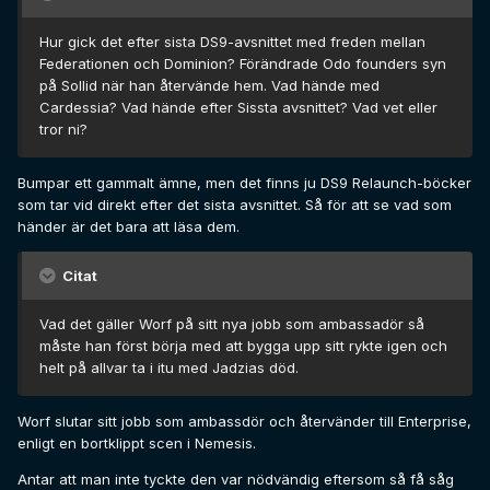
Hur gick det efter sista DS9-avsnittet med freden mellan
Federationen och Dominion? Förändrade Odo founders syn
på Sollid när han återvände hem. Vad hände med
Cardessia? Vad hände efter Sissta avsnittet? Vad vet eller
tror ni?
Bumpar ett gammalt ämne, men det finns ju DS9 Relaunch-böcker
som tar vid direkt efter det sista avsnittet. Så för att se vad som
händer är det bara att läsa dem.
Citat
Vad det gäller Worf på sitt nya jobb som ambassadör så
måste han först börja med att bygga upp sitt rykte igen och
helt på allvar ta i itu med Jadzias död.
Worf slutar sitt jobb som ambassdör och återvänder till Enterprise,
enligt en bortklippt scen i Nemesis.
Antar att man inte tyckte den var nödvändig eftersom så få såg