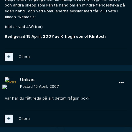
och andra skepp som kan ta hand om en mindre fiendestyrka på
egen hand . och vad Romulanerna sysslar med får vi ju veta i
filmen "Nemesis"
(det är vad JAG tror)
Redigerad
15 April, 2007
av K´hogh son of Klintoch
Citera
Unkas
Postad
15 April, 2007
Var har du fått reda på allt detta? Någon bok?
Citera