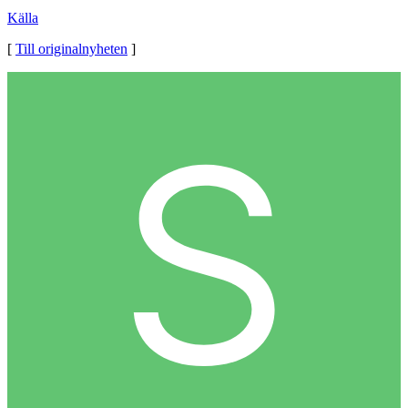
Källa
[
Till originalnyheten
]