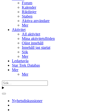
Forum
Kalender
Riktlinjer
Staben
Aktiva användare
Mer
Aktivitet
All aktivitet
Mina aktivitetsflöden
Oläst innehåll
Innehåll jag startat
Sök
Mer
Ledartavla
Star Trek Databas
Mer
Mer
Nyhetsdiskussioner