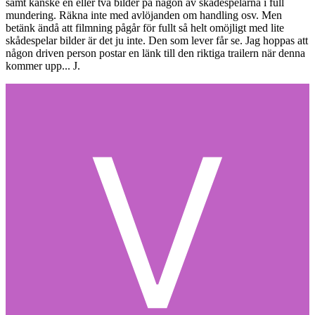
samt kanske en eller två bilder på någon av skådespelarna i full
mundering. Räkna inte med avlöjanden om handling osv. Men
betänk ändå att filmning pågår för fullt så helt omöjligt med lite
skådespelar bilder är det ju inte. Den som lever får se. Jag hoppas att
någon driven person postar en länk till den riktiga trailern när denna
kommer upp... J.