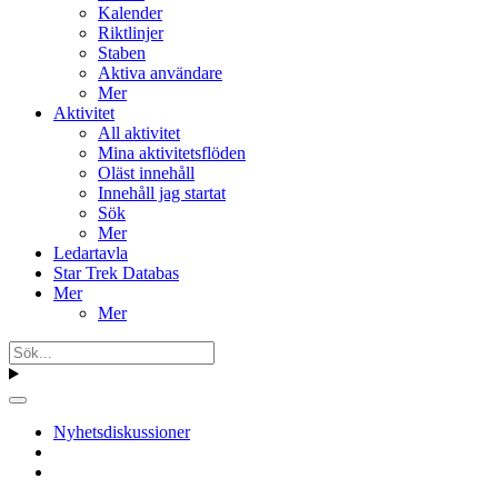
Kalender
Riktlinjer
Staben
Aktiva användare
Mer
Aktivitet
All aktivitet
Mina aktivitetsflöden
Oläst innehåll
Innehåll jag startat
Sök
Mer
Ledartavla
Star Trek Databas
Mer
Mer
Nyhetsdiskussioner