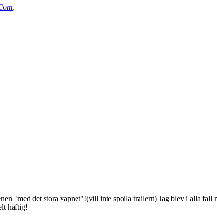
.Com
.
nen "med det stora vapnet"!(vill inte spoila trailern) Jag blev i alla fal
lt häftig!