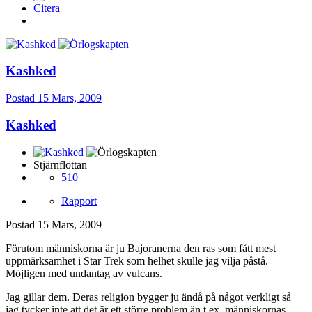
Citera
Kashked
Postad
15 Mars, 2009
Kashked
Stjärnflottan
510
Rapport
Postad
15 Mars, 2009
Förutom människorna är ju Bajoranerna den ras som fått mest
uppmärksamhet i Star Trek som helhet skulle jag vilja påstå.
Möjligen med undantag av vulcans.
Jag gillar dem. Deras religion bygger ju ändå på något verkligt så
jag tycker inte att det är ett större problem än t.ex. människornas