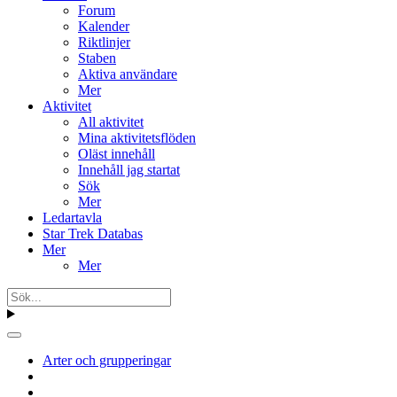
Forum
Kalender
Riktlinjer
Staben
Aktiva användare
Mer
Aktivitet
All aktivitet
Mina aktivitetsflöden
Oläst innehåll
Innehåll jag startat
Sök
Mer
Ledartavla
Star Trek Databas
Mer
Mer
Arter och grupperingar