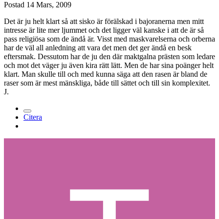
Postad
14 Mars, 2009
Det är ju helt klart så att sisko är förälskad i bajoranerna men mitt
intresse är lite mer ljummet och det ligger väl kanske i att de är så
pass religiösa som de ändå är. Visst med maskvarelserna och orberna
har de väl all anledning att vara det men det ger ändå en besk
eftersmak. Dessutom har de ju den där maktgalna prästen som ledare
och mot det väger ju även kira rätt lätt. Men de har sina poänger helt
klart. Man skulle till och med kunna säga att den rasen är bland de
raser som är mest mänskliga, både till sättet och till sin komplexitet.
J.
Citera