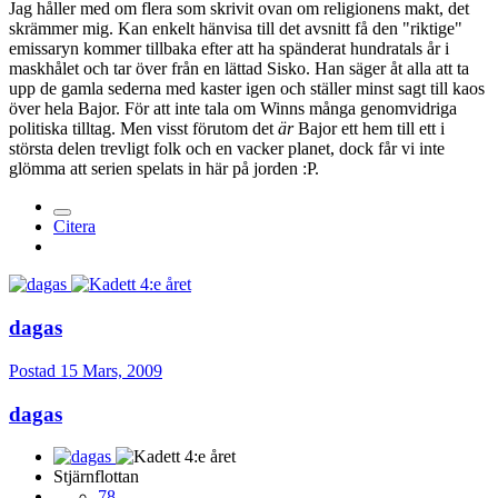
Jag håller med om flera som skrivit ovan om religionens makt, det
skrämmer mig. Kan enkelt hänvisa till det avsnitt få den "riktige"
emissaryn kommer tillbaka efter att ha spänderat hundratals år i
maskhålet och tar över från en lättad Sisko. Han säger åt alla att ta
upp de gamla sederna med kaster igen och ställer minst sagt till kaos
över hela Bajor. För att inte tala om Winns många genomvidriga
politiska tilltag. Men visst förutom det
är
Bajor ett hem till ett i
största delen trevligt folk och en vacker planet, dock får vi inte
glömma att serien spelats in här på jorden :P.
Citera
dagas
Postad
15 Mars, 2009
dagas
Stjärnflottan
78