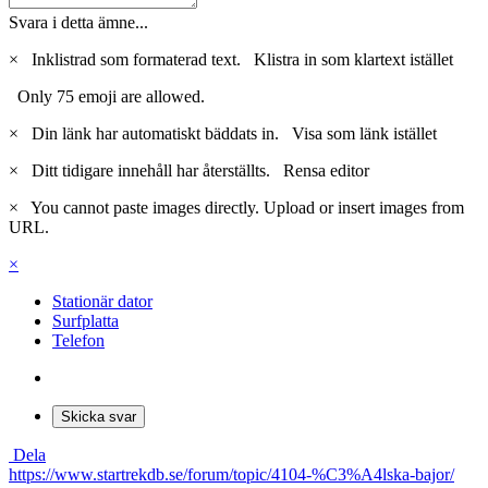
Svara i detta ämne...
×
Inklistrad som formaterad text.
Klistra in som klartext istället
Only 75 emoji are allowed.
×
Din länk har automatiskt bäddats in.
Visa som länk istället
×
Ditt tidigare innehåll har återställts.
Rensa editor
×
You cannot paste images directly. Upload or insert images from
URL.
×
Stationär dator
Surfplatta
Telefon
Skicka svar
Dela
https://www.startrekdb.se/forum/topic/4104-%C3%A4lska-bajor/