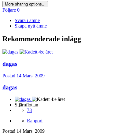
More sharing options...
Följare
0
Svara i ämne
Skapa nytt ämne
Rekommenderade inlägg
dagas
Postad
14 Mars, 2009
dagas
Stjärnflottan
78
Rapport
Postad
14 Mars, 2009