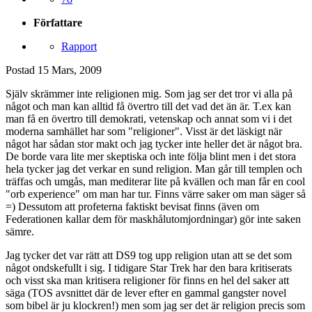
Författare
Rapport
Postad
15 Mars, 2009
Själv skrämmer inte religionen mig. Som jag ser det tror vi alla på
något och man kan alltid få övertro till det vad det än är. T.ex kan
man få en övertro till demokrati, vetenskap och annat som vi i det
moderna samhället har som "religioner". Visst är det läskigt när
något har sådan stor makt och jag tycker inte heller det är något bra.
De borde vara lite mer skeptiska och inte följa blint men i det stora
hela tycker jag det verkar en sund religion. Man går till templen och
träffas och umgås, man mediterar lite på kvällen och man får en cool
"orb experience" om man har tur. Finns värre saker om man säger så
=) Dessutom att profeterna faktiskt bevisat finns (även om
Federationen kallar dem för maskhålutomjordningar) gör inte saken
sämre.
Jag tycker det var rätt att DS9 tog upp religion utan att se det som
något ondskefullt i sig. I tidigare Star Trek har den bara kritiserats
och visst ska man kritisera religioner för finns en hel del saker att
säga (TOS avsnittet där de lever efter en gammal gangster novel
som bibel är ju klockren!) men som jag ser det är religion precis som