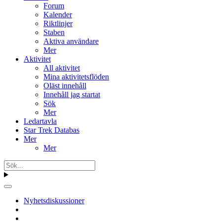
Forum
Kalender
Riktlinjer
Staben
Aktiva användare
Mer
Aktivitet
All aktivitet
Mina aktivitetsflöden
Oläst innehåll
Innehåll jag startat
Sök
Mer
Ledartavla
Star Trek Databas
Mer
Mer
Nyhetsdiskussioner