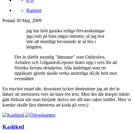
678
Rapport
Postad
30 Maj, 2009
jag har hört ganska rediga förvanskningar
äga rum på bara några minuter, så jag tror
inte att muntligt bevarande är så bra i
längden.
Det är därför muntlig "litteratur" som Oddyséen,
Aeniden och Gilgamesh-eposet lästes upp i vers för att
försöka bevara detaljerna. Alla ändringar som en
uppläsare gjorde skulle verka underliga då de bröt mot
versmåttet.
En mycket smart ide, dessutom tycker åtminstone jag att det är
lättare att memorera vers än bara ren text. Men det där knepet måste
gått förlorat när man började skriva ner allt mer saker istället. Men vi
kanske skulle lära datorerna att koda på vers;)
Kashked