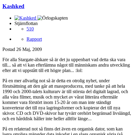
Kashked
Stjärnflottan
510
Rapport
Postad
26 Maj, 2009
För alla Stargate-älskare så är det ju uppenbart vad detta ska vara
till... så att vi kan efterlämna något till människans andra utveckling
efter att vi uppstått till ett högre plan... :lol:
På en mer allvarlig not så är detta en otrolig nyhet, under
förutsättning att den går att massproducera, med tanke på att hela
1990 och 2000-talets kulturarv är till största del digitalt lagrad, och
alla våra filmer, musik och mycket av vårat litterära eftermäle
kommer vara förstört inom 15-20 år om man inte ständigt
konverterar det till nya lagringsformer och kopierar det till nya
skivor. CD och DVD-skivor har tyvärr orehört begränsad livslängd,
och en hårddisk håller inte heller alltför länge...
På en relaterad not så finns det även en organisk dator, som kan
lagra otroliga mängder data inkodat i en slags organisk sörja (så