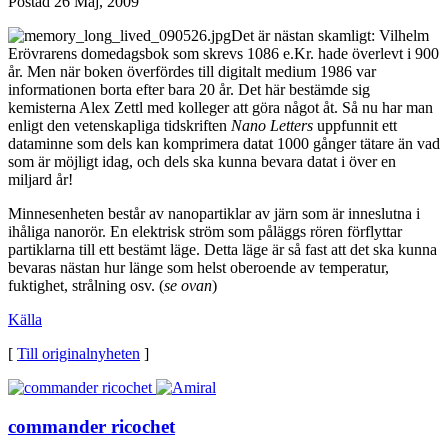
Postad
26 Maj, 2009
Det är nästan skamligt: Vilhelm
Erövrarens domedagsbok som skrevs 1086 e.Kr. hade överlevt i 900
år. Men när boken överfördes till digitalt medium 1986 var
informationen borta efter bara 20 år. Det här bestämde sig
kemisterna Alex Zettl med kolleger att göra något åt. Så nu har man
enligt den vetenskapliga tidskriften
Nano Letters
uppfunnit ett
dataminne som dels kan komprimera datat 1000 gånger tätare än vad
som är möjligt idag, och dels ska kunna bevara datat i över en
miljard år!
Minnesenheten består av nanopartiklar av järn som är inneslutna i
ihåliga nanorör. En elektrisk ström som påläggs rören förflyttar
partiklarna till ett bestämt läge. Detta läge är så fast att det ska kunna
bevaras nästan hur länge som helst oberoende av temperatur,
fuktighet, strålning osv. (
se ovan
)
Källa
[
Till originalnyheten
]
commander ricochet