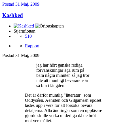
Postad
31 Maj, 2009
Kashked
Stjärnflottan
510
Rapport
Postad
31 Maj, 2009
jag har hört ganska rediga
förvanskningar äga rum på
bara några minuter, så jag tror
inte att muntligt bevarande är
så bra i längden.
Det är därför muntlig "litteratur" som
Oddyséen, Aeniden och Gilgamesh-eposet
lästes upp i vers för att försöka bevara
detaljerna. Alla ändringar som en uppläsare
gjorde skulle verka underliga då de bröt
mot versmåttet.