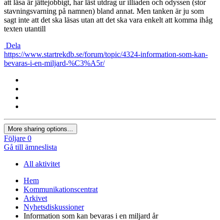
att läsa är jättejobbigt, har läst utdrag ur illiaden och odyssen (stor
stavningsvarning på namnen) bland annat. Men tanken är ju som
sagt inte att det ska läsas utan att det ska vara enkelt att komma ihåg
texten utantill
Dela
https://www.startrekdb.se/forum/topic/4324-information-som-kan-
bevaras-i-en-miljard-%C3%A5r/
More sharing options...
Följare
0
Gå till ämneslista
All aktivitet
Hem
Kommunikationscentrat
Arkivet
Nyhetsdiskussioner
Information som kan bevaras i en miljard år