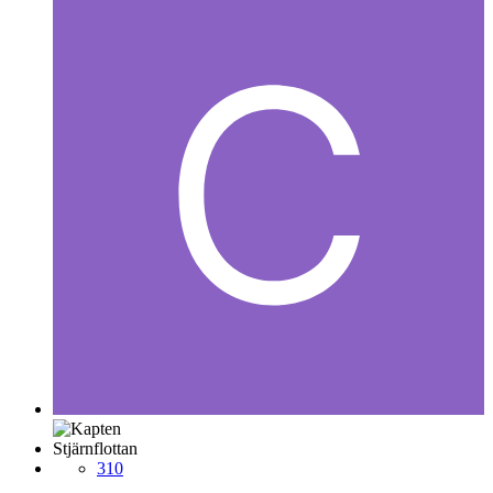
Stjärnflottan
310