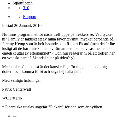
Stjärnflottan
310
Rapport
Postad
26 Januari, 2010
Nu finns programmet för nästa treff uppe på trekkers.se. Vad tycker
ni? Family är faktiskt ett av mina favoritavsnitt, mycket beroende på
Jeremy Kemp som är helt lysande som Robert Picard (men det är lite
lustigt att de har franskt uttal av förnamnen men envisas med ett
engelskt uttal av efternamnet*). Och hur reagerar ni på att treffen har
ett svenskt namn? Skandal eller på tiden? ;-)
Med tanke på temat så är det kanske läge för mig att ta med mig
dottern och komma förbi och säga hej i alla fall!
Med vänliga hälsningar
Patrik Centerwall
WCT # 146
* Picard ska uttalas ungefär "Pickarr" för den som är nyfiken.