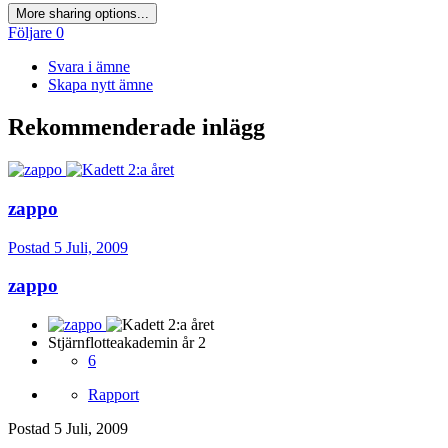
More sharing options...
Följare
0
Svara i ämne
Skapa nytt ämne
Rekommenderade inlägg
zappo
Postad
5 Juli, 2009
zappo
Stjärnflotteakademin år 2
6
Rapport
Postad
5 Juli, 2009