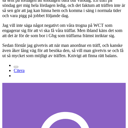
så sent på lördagen att söndagen bara blir vilodag. En träff på
söndag ger mig hela lördagen ledig, och det faktum att träffen inte är
så sen gör att jag kan hinna hem och komma i säng i normala tider
och vara pigg på jobbet följande dag.
Jag vill inte säga något negativt om våra trogna på WCT som
engagerar sig för att vi ska få våra träffar. Men ibland käns det som
att det är för de som bor i Gbg som träffarna främst inriktar sig.
Sedan förstår jag givetvis att när man anordnar en träff, och kanske
även åker lång väg för att besöka den, så vill man givetvis se och få
ut så mycket som möjligt av träffen. Knivigt att finna rätt balans.
Citera