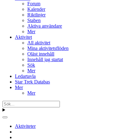
Forum
Kalender
Riktlinjer
Staben
Aktiva användare
Mer
Aktivitet
All aktivitet
Mina aktivitetsflöden
Oläst innehåll
Innehåll jag startat
Sök
Mer
Ledartavla
Star Trek Databas
Mer
Mer
Aktiviteter