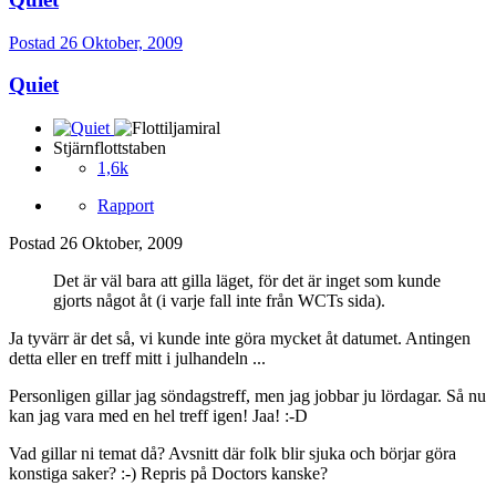
Postad
26 Oktober, 2009
Quiet
Stjärnflottstaben
1,6k
Rapport
Postad
26 Oktober, 2009
Det är väl bara att gilla läget, för det är inget som kunde
gjorts något åt (i varje fall inte från WCTs sida).
Ja tyvärr är det så, vi kunde inte göra mycket åt datumet. Antingen
detta eller en treff mitt i julhandeln ...
Personligen gillar jag söndagstreff, men jag jobbar ju lördagar. Så nu
kan jag vara med en hel treff igen! Jaa! :-D
Vad gillar ni temat då? Avsnitt där folk blir sjuka och börjar göra
konstiga saker? :-) Repris på Doctors kanske?