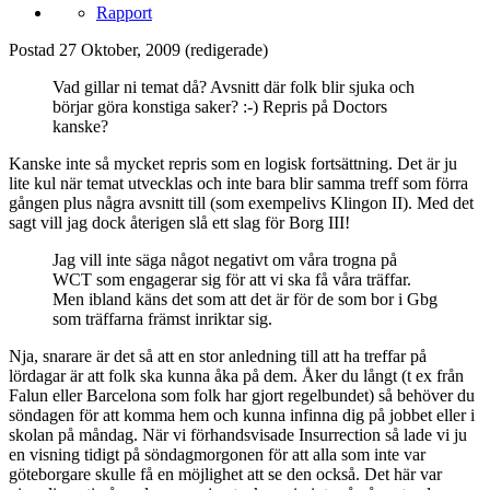
Rapport
Postad
27 Oktober, 2009
(redigerade)
Vad gillar ni temat då? Avsnitt där folk blir sjuka och
börjar göra konstiga saker? :-) Repris på Doctors
kanske?
Kanske inte så mycket repris som en logisk fortsättning. Det är ju
lite kul när temat utvecklas och inte bara blir samma treff som förra
gången plus några avsnitt till (som exempelivs Klingon II). Med det
sagt vill jag dock återigen slå ett slag för Borg III!
Jag vill inte säga något negativt om våra trogna på
WCT som engagerar sig för att vi ska få våra träffar.
Men ibland käns det som att det är för de som bor i Gbg
som träffarna främst inriktar sig.
Nja, snarare är det så att en stor anledning till att ha treffar på
lördagar är att folk ska kunna åka på dem. Åker du långt (t ex från
Falun eller Barcelona som folk har gjort regelbundet) så behöver du
söndagen för att komma hem och kunna infinna dig på jobbet eller i
skolan på måndag. När vi förhandsvisade Insurrection så lade vi ju
en visning tidigt på söndagmorgonen för att alla som inte var
göteborgare skulle få en möjlighet att se den också. Det här var