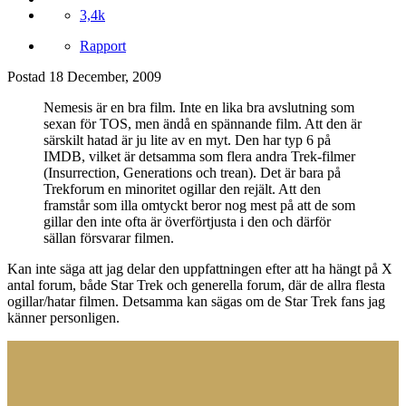
3,4k
Rapport
Postad
18 December, 2009
Nemesis är en bra film. Inte en lika bra avslutning som
sexan för TOS, men ändå en spännande film. Att den är
särskilt hatad är ju lite av en myt. Den har typ 6 på
IMDB, vilket är detsamma som flera andra Trek-filmer
(Insurrection, Generations och trean). Det är bara på
Trekforum en minoritet ogillar den rejält. Att den
framstår som illa omtyckt beror nog mest på att de som
gillar den inte ofta är överförtjusta i den och därför
sällan försvarar filmen.
Kan inte säga att jag delar den uppfattningen efter att ha hängt på X
antal forum, både Star Trek och generella forum, där de allra flesta
ogillar/hatar filmen. Detsamma kan sägas om de Star Trek fans jag
känner personligen.