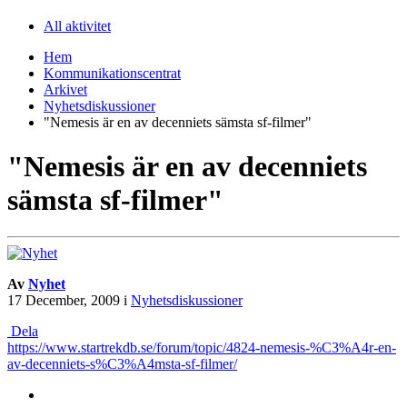
All aktivitet
Hem
Kommunikationscentrat
Arkivet
Nyhetsdiskussioner
"Nemesis är en av decenniets sämsta sf-filmer"
"Nemesis är en av decenniets
sämsta sf-filmer"
Av
Nyhet
17 December, 2009
i
Nyhetsdiskussioner
Dela
https://www.startrekdb.se/forum/topic/4824-nemesis-%C3%A4r-en-
av-decenniets-s%C3%A4msta-sf-filmer/