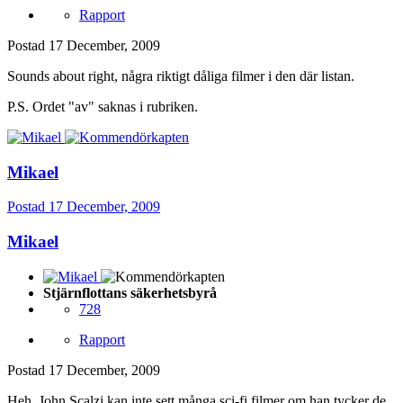
Rapport
Postad
17 December, 2009
Sounds about right, några riktigt dåliga filmer i den där listan.
P.S. Ordet "av" saknas i rubriken.
Mikael
Postad
17 December, 2009
Mikael
Stjärnflottans säkerhetsbyrå
728
Rapport
Postad
17 December, 2009
Heh, John Scalzi kan inte sett många sci-fi filmer om han tycker de