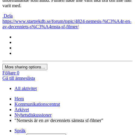
underhållande som alltid. Filmen hade inte varit lika bra om inte han
varit med.
Dela
https://www.startrekdb.se/forum/topic/4824-nemesis-%C3%A4r-en-
av-decenniets-s%C3%A4msta-sf-filmer/
More sharing options...
Följare
0
Gå till ämneslista
All aktivitet
Hem
Kommunikationscentrat
Arkivet
Nyhetsdiskussioner
"Nemesis är en av decenniets sämsta sf-filmer"
Språk