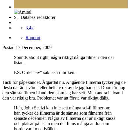
ST Databas-redaktörer
3,4k
Rapport
Postad
17 December, 2009
Sounds about right, några riktigt dåliga filmer i den där
listan.
P.S. Ordet "av" saknas i rubriken.
Tack för påpekandet. Åtgärdat nu. Angående filmerna tycker jag de
flesta där är sevärda eller helt av ok av de jag har sett. Doom är nog
den sämsta filmen bland dem som jag har sett. Men andra halvan i
den var riktigt bra. Problemet var att första var riktigt dålig.
Heh, John Scalzi kan inte sett många sci-fi filmer om
han tycker de filmerna är de sämsta som filmerna från
senaste decenniet. Några av filmerna där är riktigt kassa
och platsar på listan men det finns många andra som
borde varit med istället.