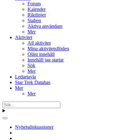
Forum
Kalender
Riktlinjer
Staben
Aktiva användare
Mer
Aktivitet
All aktivitet
Mina aktivitetsflöden
Oläst innehåll
Innehåll jag startat
Sök
Mer
Ledartavla
Star Trek Databas
Mer
Mer
Nyhetsdiskussioner