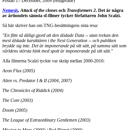
Postad
17 December, 2009
(redigerade)
Nemesis
,
Attack of the clones
och
Transformers 2
. Det är några
av årtiondets sämsta sf-filmer tycker författaren John Scalzi.
Så här skriver han om TNG-besättningens sista resa:
"En film så dåligt gjord att den dödade Data -- utan tvekan den
mest älskade karaktären i the Next Generation -- och publiken
brydde sig inte. Det är imponerande på sitt sätt, på samma sätt som
världens största hink med spott är imponerande på sitt sätt."
Alla filmerna Scalzi tyckte var skräp mellan 2000-2010:
Aeon Flux (2005)
Alien vs. Predator I & II (2004, 2007)
The Chronicles of Riddick (2004)
The Core (2003)
Doom (2005)
The League of Extraordinary Gentlemen (2003)
Mission to Mars (2000) / Red Planet (2000)