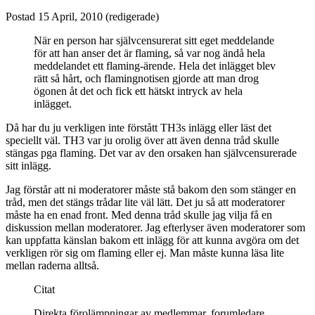
Postad
15 April, 2010
(redigerade)
När en person har självcensurerat sitt eget meddelande
för att han anser det är flaming, så var nog ändå hela
meddelandet ett flaming-ärende. Hela det inlägget blev
rätt så hårt, och flamingnotisen gjorde att man drog
ögonen åt det och fick ett hätskt intryck av hela
inlägget.
Då har du ju verkligen inte förstått TH3s inlägg eller läst det
speciellt väl. TH3 var ju orolig över att även denna tråd skulle
stängas pga flaming. Det var av den orsaken han självcensurerade
sitt inlägg.
Jag förstår att ni moderatorer måste stå bakom den som stänger en
tråd, men det stängs trådar lite väl lätt. Det ju så att moderatorer
måste ha en enad front. Med denna tråd skulle jag vilja få en
diskussion mellan moderatorer. Jag efterlyser även moderatorer som
kan uppfatta känslan bakom ett inlägg för att kunna avgöra om det
verkligen rör sig om flaming eller ej. Man måste kunna läsa lite
mellan raderna alltså.
Citat
Direkta förolämpningar av medlemmar, forumledare