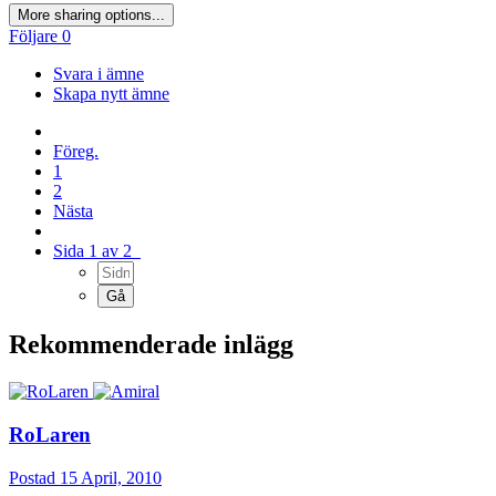
More sharing options...
Följare
0
Svara i ämne
Skapa nytt ämne
Föreg.
1
2
Nästa
Sida 1 av 2
Rekommenderade inlägg
RoLaren
Postad
15 April, 2010