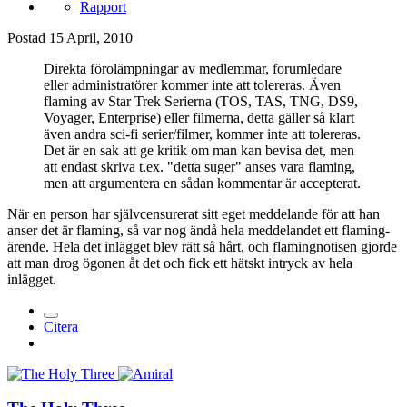
Rapport
Postad
15 April, 2010
Direkta förolämpningar av medlemmar, forumledare
eller administratörer kommer inte att tolereras. Även
flaming av Star Trek Serierna (TOS, TAS, TNG, DS9,
Voyager, Enterprise) eller filmerna, detta gäller så klart
även andra sci-fi serier/filmer, kommer inte att tolereras.
Det är en sak att ge kritik om man kan bevisa det, men
att endast skriva t.ex. "detta suger" anses vara flaming,
men att argumentera en sådan kommentar är accepterat.
När en person har självcensurerat sitt eget meddelande för att han
anser det är flaming, så var nog ändå hela meddelandet ett flaming-
ärende. Hela det inlägget blev rätt så hårt, och flamingnotisen gjorde
att man drog ögonen åt det och fick ett hätskt intryck av hela
inlägget.
Citera