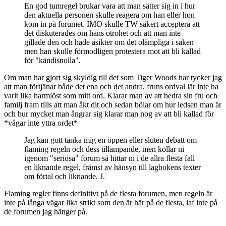
En god tumregel brukar vara att man sätter sig in i hur
den aktuella personen skulle reagera om han eller hon
kom in på forumet. IMO skulle TW säkert acceptera att
det diskuterades om hans otrohet och att man inte
gillade den och hade åsikter om det olämpliga i saken
men han skulle förmodligen protestera mot att bli kallad
för "kändisnolla".
Om man har gjort sig skyldig till det som Tiger Woods har tycker jag
att man förtjänar både det ena och det andra, fruns ordval lär inte ha
varit lika harmlöst som mitt ord. Klarar man av att bedra sin fru och
familj fram tills att man åkt dit och sedan bölar om hur ledsen man är
och hur mycket man ångrar sig klarar man nog av att bli kallad för
*vågar inte yttra ordet*
Jag kan gott tänka mig en öppen eller sluten debatt om
flaming regeln och dess tillämpande, men kollar ni
igenom "seriösa" forum så hittar ni i de allra flesta fall
en liknande regel, främst av hänsyn till lagbokens texter
om förtal och liknande. J.
Flaming regler finns definitivt på de flesta forumen, men regeln är
inte på långa vägar lika strikt som den är här på de flesta, iaf inte på
de forumen jag hänger på.