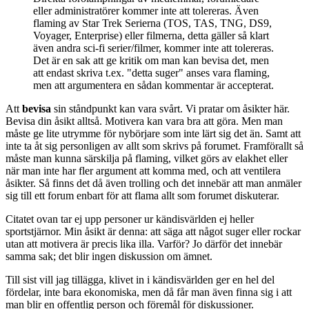
eller administratörer kommer inte att tolereras. Även
flaming av Star Trek Serierna (TOS, TAS, TNG, DS9,
Voyager, Enterprise) eller filmerna, detta gäller så klart
även andra sci-fi serier/filmer, kommer inte att tolereras.
Det är en sak att ge kritik om man kan bevisa det, men
att endast skriva t.ex. "detta suger" anses vara flaming,
men att argumentera en sådan kommentar är accepterat.
Att
bevisa
sin ståndpunkt kan vara svårt. Vi pratar om åsikter här.
Bevisa din åsikt alltså. Motivera kan vara bra att göra. Men man
måste ge lite utrymme för nybörjare som inte lärt sig det än. Samt att
inte ta åt sig personligen av allt som skrivs på forumet. Framförallt så
måste man kunna särskilja på flaming, vilket görs av elakhet eller
när man inte har fler argument att komma med, och att ventilera
åsikter. Så finns det då även trolling och det innebär att man anmäler
sig till ett forum enbart för att flama allt som forumet diskuterar.
Citatet ovan tar ej upp personer ur kändisvärlden ej heller
sportstjärnor. Min åsikt är denna: att säga att något suger eller rockar
utan att motivera är precis lika illa. Varför? Jo därför det innebär
samma sak; det blir ingen diskussion om ämnet.
Till sist vill jag tillägga, klivet in i kändisvärlden ger en hel del
fördelar, inte bara ekonomiska, men då får man även finna sig i att
man blir en offentlig person och föremål för diskussioner.