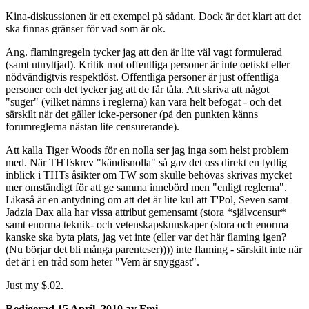
Kina-diskussionen är ett exempel på sådant. Dock är det klart att det
ska finnas gränser för vad som är ok.
Ang. flamingregeln tycker jag att den är lite väl vagt formulerad
(samt utnyttjad). Kritik mot offentliga personer är inte oetiskt eller
nödvändigtvis respektlöst. Offentliga personer är just offentliga
personer och det tycker jag att de får tåla. Att skriva att något
"suger" (vilket nämns i reglerna) kan vara helt befogat - och det
särskilt när det gäller icke-personer (på den punkten känns
forumreglerna nästan lite censurerande).
Att kalla Tiger Woods för en nolla ser jag inga som helst problem
med. När THTskrev "kändisnolla" så gav det oss direkt en tydlig
inblick i THTs åsikter om TW som skulle behövas skrivas mycket
mer omständigt för att ge samma innebörd men "enligt reglerna".
Likaså är en antydning om att det är lite kul att T'Pol, Seven samt
Jadzia Dax alla har vissa attribut gemensamt (stora *självcensur*
samt enorma teknik- och vetenskapskunskaper (stora och enorma
kanske ska byta plats, jag vet inte (eller var det här flaming igen?
(Nu börjar det bli många parenteser)))) inte flaming - särskilt inte när
det är i en tråd som heter "Vem är snyggast".
Just my $.02.
Redigerad
15 April, 2010
av Fmi