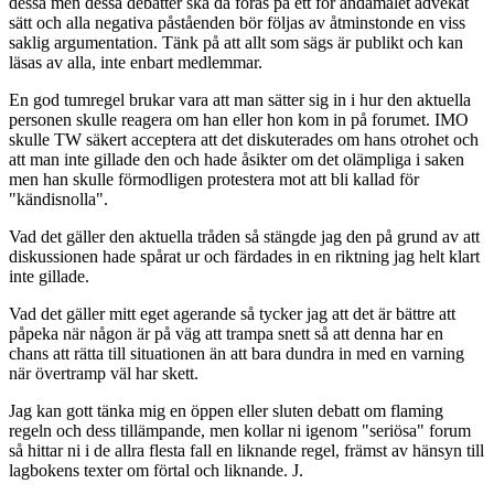
dessa men dessa debatter ska då föras på ett för ändamålet advekat
sätt och alla negativa påståenden bör följas av åtminstonde en viss
saklig argumentation. Tänk på att allt som sägs är publikt och kan
läsas av alla, inte enbart medlemmar.
En god tumregel brukar vara att man sätter sig in i hur den aktuella
personen skulle reagera om han eller hon kom in på forumet. IMO
skulle TW säkert acceptera att det diskuterades om hans otrohet och
att man inte gillade den och hade åsikter om det olämpliga i saken
men han skulle förmodligen protestera mot att bli kallad för
"kändisnolla".
Vad det gäller den aktuella tråden så stängde jag den på grund av att
diskussionen hade spårat ur och färdades in en riktning jag helt klart
inte gillade.
Vad det gäller mitt eget agerande så tycker jag att det är bättre att
påpeka när någon är på väg att trampa snett så att denna har en
chans att rätta till situationen än att bara dundra in med en varning
när övertramp väl har skett.
Jag kan gott tänka mig en öppen eller sluten debatt om flaming
regeln och dess tillämpande, men kollar ni igenom "seriösa" forum
så hittar ni i de allra flesta fall en liknande regel, främst av hänsyn till
lagbokens texter om förtal och liknande. J.