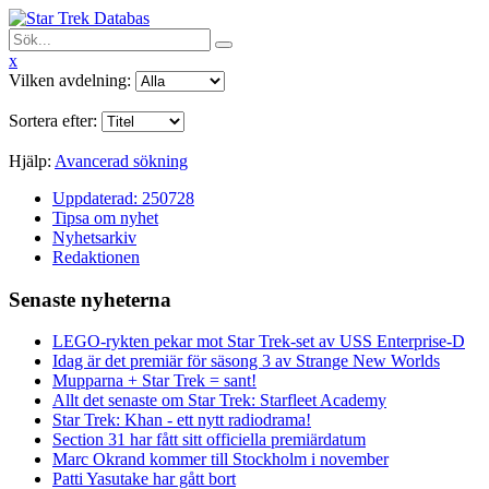
x
Vilken avdelning:
Sortera efter:
Hjälp:
Avancerad sökning
Uppdaterad: 250728
Tipsa om nyhet
Nyhetsarkiv
Redaktionen
Senaste nyheterna
LEGO-rykten pekar mot Star Trek-set av USS Enterprise-D
Idag är det premiär för säsong 3 av Strange New Worlds
Mupparna + Star Trek = sant!
Allt det senaste om Star Trek: Starfleet Academy
Star Trek: Khan - ett nytt radiodrama!
Section 31 har fått sitt officiella premiärdatum
Marc Okrand kommer till Stockholm i november
Patti Yasutake har gått bort