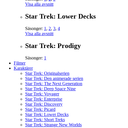
Visa alla avsnitt
Star Trek: Lower Decks
Säsonger:
1
,
2
,
3
,
4
Visa alla avsnitt
Star Trek: Prodigy
Säsonger:
1
Filmer
Karaktärer
Star Trek: Originalserien
Star Trek: Den animerade serien
Star Trek: The Next Generation
Star Trek: Deep Space Nine
Star Trek: Voyager
Star Trek: Enterprise
Star Trek: Discovery
Star Trek: Picard
Star Trek: Lower Decks
Star Trek: Short Treks
Star Trek: Strange New Worlds