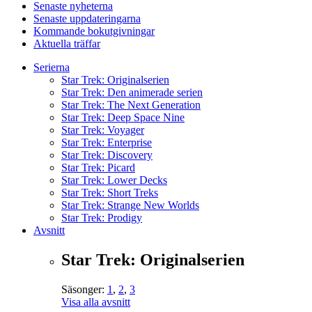
Senaste nyheterna
Senaste uppdateringarna
Kommande bokutgivningar
Aktuella träffar
Serierna
Star Trek: Originalserien
Star Trek: Den animerade serien
Star Trek: The Next Generation
Star Trek: Deep Space Nine
Star Trek: Voyager
Star Trek: Enterprise
Star Trek: Discovery
Star Trek: Picard
Star Trek: Lower Decks
Star Trek: Short Treks
Star Trek: Strange New Worlds
Star Trek: Prodigy
Avsnitt
Star Trek: Originalserien
Säsonger:
1
,
2
,
3
Visa alla avsnitt