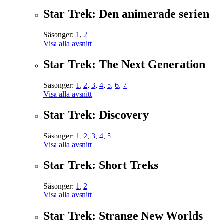
Star Trek: Den animerade serien
Säsonger:
1
,
2
Visa alla avsnitt
Star Trek: The Next Generation
Säsonger:
1
,
2
,
3
,
4
,
5
,
6
,
7
Visa alla avsnitt
Star Trek: Discovery
Säsonger:
1
,
2
,
3
,
4
,
5
Visa alla avsnitt
Star Trek: Short Treks
Säsonger:
1
,
2
Visa alla avsnitt
Star Trek: Strange New Worlds