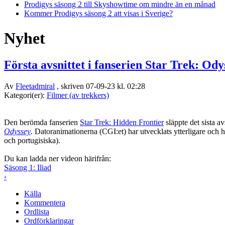
Prodigys säsong 2 till Skyshowtime om mindre än en månad
Kommer Prodigys säsong 2 att visas i Sverige?
Nyhet
Första avsnittet i fanserien Star Trek: Ody
Av
Fleetadmiral
, skriven 07-09-23 kl. 02:28
Kategori(er):
Filmer (av trekkers)
Den berömda fanserien
Star Trek: Hidden Frontier
släppte det sista a
Odyssey
. Datoranimationerna (CGI:et) har utvecklats ytterligare och h
och portugisiska).
Du kan ladda ner videon härifrån:
Säsong 1: Iliad
‹
Källa
Kommentera
Ordlista
Ordförklaringar