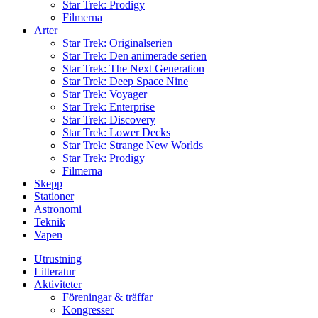
Star Trek: Prodigy
Filmerna
Arter
Star Trek: Originalserien
Star Trek: Den animerade serien
Star Trek: The Next Generation
Star Trek: Deep Space Nine
Star Trek: Voyager
Star Trek: Enterprise
Star Trek: Discovery
Star Trek: Lower Decks
Star Trek: Strange New Worlds
Star Trek: Prodigy
Filmerna
Skepp
Stationer
Astronomi
Teknik
Vapen
Utrustning
Litteratur
Aktiviteter
Föreningar & träffar
Kongresser