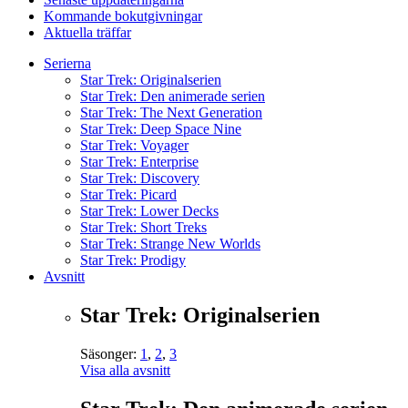
Kommande bokutgivningar
Aktuella träffar
Serierna
Star Trek: Originalserien
Star Trek: Den animerade serien
Star Trek: The Next Generation
Star Trek: Deep Space Nine
Star Trek: Voyager
Star Trek: Enterprise
Star Trek: Discovery
Star Trek: Picard
Star Trek: Lower Decks
Star Trek: Short Treks
Star Trek: Strange New Worlds
Star Trek: Prodigy
Avsnitt
Star Trek: Originalserien
Säsonger:
1
,
2
,
3
Visa alla avsnitt