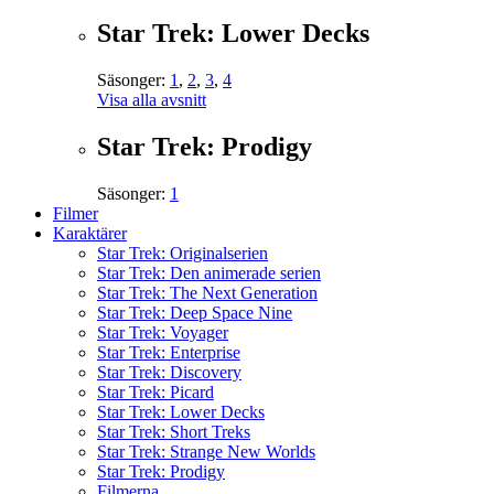
Star Trek: Lower Decks
Säsonger:
1
,
2
,
3
,
4
Visa alla avsnitt
Star Trek: Prodigy
Säsonger:
1
Filmer
Karaktärer
Star Trek: Originalserien
Star Trek: Den animerade serien
Star Trek: The Next Generation
Star Trek: Deep Space Nine
Star Trek: Voyager
Star Trek: Enterprise
Star Trek: Discovery
Star Trek: Picard
Star Trek: Lower Decks
Star Trek: Short Treks
Star Trek: Strange New Worlds
Star Trek: Prodigy
Filmerna