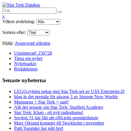
x
Vilken avdelning:
Sortera efter:
Hjälp:
Avancerad sökning
Uppdaterad: 250728
Tipsa om nyhet
Nyhetsarkiv
Redaktionen
Senaste nyheterna
LEGO-rykten pekar mot Star Trek-set av USS Enterprise-D
Idag är det premiär för säsong 3 av Strange New Worlds
Mupparna + Star Trek = sant!
Allt det senaste om Star Trek: Starfleet Academy
Star Trek: Khan - ett nytt radiodrama!
Section 31 har fått sitt officiella premiärdatum
Marc Okrand kommer till Stockholm i november
Patti Yasutake har gått bort