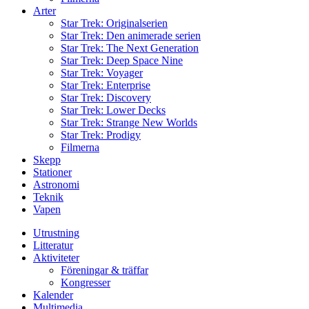
Arter
Star Trek: Originalserien
Star Trek: Den animerade serien
Star Trek: The Next Generation
Star Trek: Deep Space Nine
Star Trek: Voyager
Star Trek: Enterprise
Star Trek: Discovery
Star Trek: Lower Decks
Star Trek: Strange New Worlds
Star Trek: Prodigy
Filmerna
Skepp
Stationer
Astronomi
Teknik
Vapen
Utrustning
Litteratur
Aktiviteter
Föreningar & träffar
Kongresser
Kalender
Multimedia