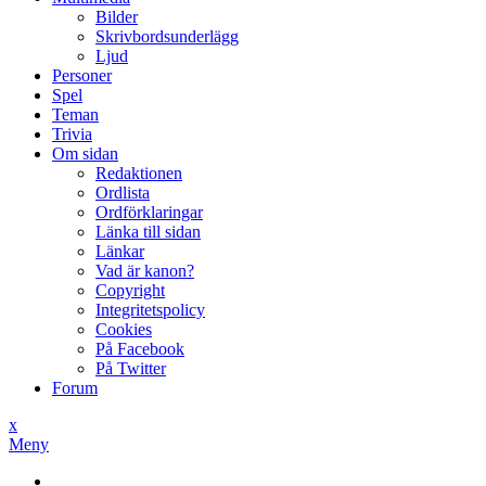
Bilder
Skrivbordsunderlägg
Ljud
Personer
Spel
Teman
Trivia
Om sidan
Redaktionen
Ordlista
Ordförklaringar
Länka till sidan
Länkar
Vad är kanon?
Copyright
Integritetspolicy
Cookies
På Facebook
På Twitter
Forum
x
Meny