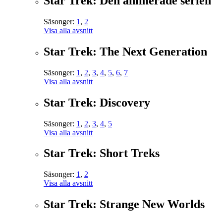
Star Trek: Den animerade serien
Säsonger:
1
,
2
Visa alla avsnitt
Star Trek: The Next Generation
Säsonger:
1
,
2
,
3
,
4
,
5
,
6
,
7
Visa alla avsnitt
Star Trek: Discovery
Säsonger:
1
,
2
,
3
,
4
,
5
Visa alla avsnitt
Star Trek: Short Treks
Säsonger:
1
,
2
Visa alla avsnitt
Star Trek: Strange New Worlds