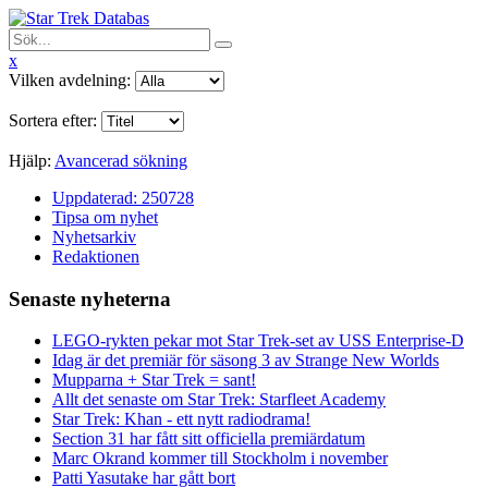
x
Vilken avdelning:
Sortera efter:
Hjälp:
Avancerad sökning
Uppdaterad: 250728
Tipsa om nyhet
Nyhetsarkiv
Redaktionen
Senaste nyheterna
LEGO-rykten pekar mot Star Trek-set av USS Enterprise-D
Idag är det premiär för säsong 3 av Strange New Worlds
Mupparna + Star Trek = sant!
Allt det senaste om Star Trek: Starfleet Academy
Star Trek: Khan - ett nytt radiodrama!
Section 31 har fått sitt officiella premiärdatum
Marc Okrand kommer till Stockholm i november
Patti Yasutake har gått bort