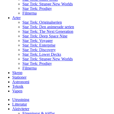
Star Trek: Strange New Worlds
Star Trek: Prodigy
Filmerna
Arter
Star Trek: Originalserien
Star Trek: Den animerade serien
Star Trek: The Next Generation
Star Trek: Deep Space Nine
Star Trek: Voyager
Star Trek: Enterprise
Star Trek: Discovery
Star Trek: Lower Decks
Star Trek: Strange New Worlds
Star Trek: Prodigy
Filmerna
Skepp
Stationer
Astronomi
Teknik
Vapen
Utrustning
Litteratur
Aktiviteter
Föreningar & träffar