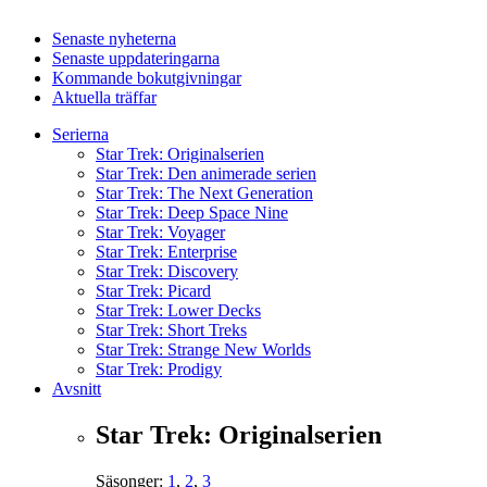
Senaste nyheterna
Senaste uppdateringarna
Kommande bokutgivningar
Aktuella träffar
Serierna
Star Trek: Originalserien
Star Trek: Den animerade serien
Star Trek: The Next Generation
Star Trek: Deep Space Nine
Star Trek: Voyager
Star Trek: Enterprise
Star Trek: Discovery
Star Trek: Picard
Star Trek: Lower Decks
Star Trek: Short Treks
Star Trek: Strange New Worlds
Star Trek: Prodigy
Avsnitt
Star Trek: Originalserien
Säsonger:
1
,
2
,
3