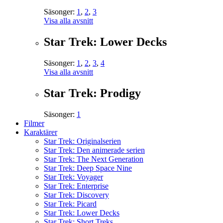
Säsonger:
1
,
2
,
3
Visa alla avsnitt
Star Trek: Lower Decks
Säsonger:
1
,
2
,
3
,
4
Visa alla avsnitt
Star Trek: Prodigy
Säsonger:
1
Filmer
Karaktärer
Star Trek: Originalserien
Star Trek: Den animerade serien
Star Trek: The Next Generation
Star Trek: Deep Space Nine
Star Trek: Voyager
Star Trek: Enterprise
Star Trek: Discovery
Star Trek: Picard
Star Trek: Lower Decks
Star Trek: Short Treks