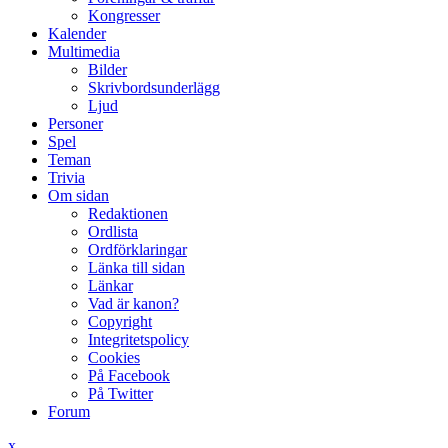
Kongresser
Kalender
Multimedia
Bilder
Skrivbordsunderlägg
Ljud
Personer
Spel
Teman
Trivia
Om sidan
Redaktionen
Ordlista
Ordförklaringar
Länka till sidan
Länkar
Vad är kanon?
Copyright
Integritetspolicy
Cookies
På Facebook
På Twitter
Forum
x