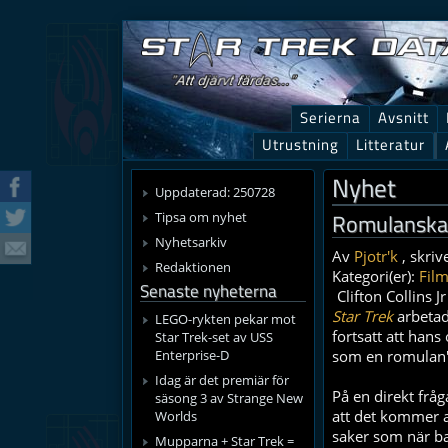
Serierna
Avsnitt
Utrustning
Litteratur
Nyhet
Uppdaterad: 250728
Romulanska 
Tipsa om nyhet
Nyhetsarkiv
Av
Pjotr'k
, skriv
Redaktionen
Kategori(er):
Film
Senaste nyheterna
Clifton Collins Jr
Star Trek
arbetade
LEGO-rykten pekar mot
fortsatt att hans
Star Trek-set av USS
Enterprise-D
som en romulan"
Idag är det premiär för
På en direkt frå
säsong 3 av Strange New
att det kommer at
Worlds
saker som när ba
Mupparna + Star Trek =