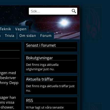
Teknik
Vapen
n
Trivia
Om sidan
Forum
Senast i forumet
Bokutgivningar
Det finns inga aktuella
utgivningar just nu.
ningen med
beskriver
Aktuella träffar
Johnny Depp
Det finns inga aktuella träffar just
nu.
 säger han
RSS
nns vissa
V-shower,
Vi har lagt ut våra senaste