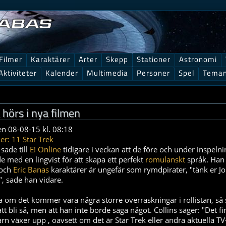
Filmer
Karaktärer
Arter
Skepp
Stationer
Astronomi
Aktiviteter
Kalender
Multimedia
Personer
Spel
Tema
hörs i nya filmen
en 08-08-15 kl. 08:18
er: 11 Star Trek
 sade till
E! Online
tidigare i veckan att de före och under inspel
 med en lingvist för att skapa ett perfekt
romulanskt
språk. Han 
 och
Eric Banas
karaktärer är ungefär som rymdpirater, "tänk er 
, sade han vidare.
ga om det kommer vara några större överraskningar i rollistan, så
t bli så, men att han inte borde säga något. Collins säger: "Det fi
rn växer upp , oavsett om det är Star Trek eller andra aktuella T