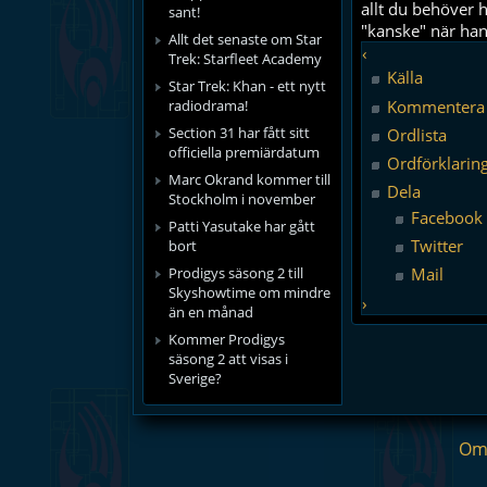
allt du behöver 
sant!
"kanske" när han
Allt det senaste om Star
‹
Trek: Starfleet Academy
Källa
Star Trek: Khan - ett nytt
Kommentera
radiodrama!
Section 31 har fått sitt
Ordlista
officiella premiärdatum
Ordförklarin
Marc Okrand kommer till
Dela
Stockholm i november
Facebook
Patti Yasutake har gått
Twitter
bort
Prodigys säsong 2 till
Mail
Skyshowtime om mindre
›
än en månad
Kommer Prodigys
säsong 2 att visas i
Sverige?
Om