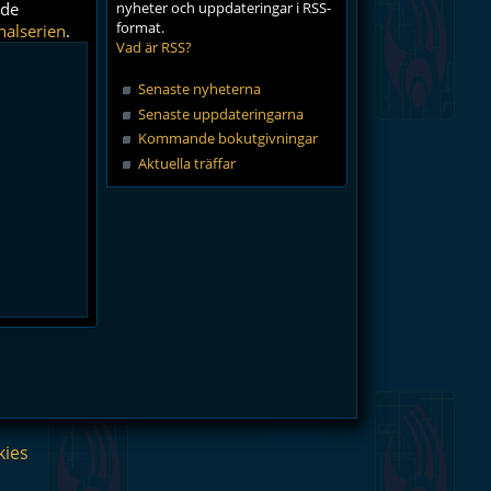
nde
nyheter och uppdateringar i RSS-
format.
nalserien
.
Vad är RSS?
Senaste nyheterna
Senaste uppdateringarna
Kommande bokutgivningar
Aktuella träffar
kies