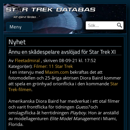
Meny
Nyhet
Ännu en skådespelare avslöjad för Star Trek XI
Av
Fleetadmiral
, skriven 08-09-21 kl. 17:52
Kategori(er):
Filmer: 11 Star Trek
I en intervju med
Maxim.com
bekräftas det att
fotomodellen och 25-åriga aktrisen Diora Baird kommer
att spela en grönhyad orionflicka i den kommande
Star
Trek-filmen
.
Amerikanska Diora Baird har medverkat i ett otal filmer
och varit frontflicka för tidningen
Guess?
och
omslagsflicka åt herrtidningen
Playboy
. Hon är anställd
av modellagenturen
Elite Model Management
i Miami,
Florida.