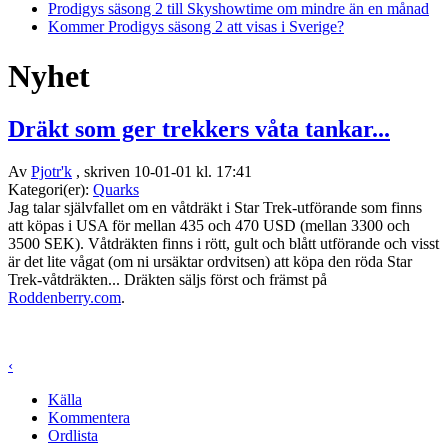
Prodigys säsong 2 till Skyshowtime om mindre än en månad
Kommer Prodigys säsong 2 att visas i Sverige?
Nyhet
Dräkt som ger trekkers våta tankar...
Av
Pjotr'k
, skriven 10-01-01 kl. 17:41
Kategori(er):
Quarks
Jag talar självfallet om en våtdräkt i Star Trek-utförande som finns
att köpas i USA för mellan 435 och 470 USD (mellan 3300 och
3500 SEK). Våtdräkten finns i rött, gult och blått utförande och visst
är det lite vågat (om ni ursäktar ordvitsen) att köpa den röda Star
Trek-våtdräkten... Dräkten säljs först och främst på
Roddenberry.com
.
‹
Källa
Kommentera
Ordlista