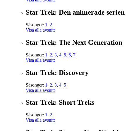
Star Trek: Den animerade serien
Säsonger:
1
,
2
Visa alla avsnitt
Star Trek: The Next Generation
Säsonger:
1
,
2
,
3
,
4
,
5
,
6
,
7
Visa alla avsnitt
Star Trek: Discovery
Säsonger:
1
,
2
,
3
,
4
,
5
Visa alla avsnitt
Star Trek: Short Treks
Säsonger:
1
,
2
Visa alla avsnitt