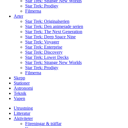
Star Trek: Strange New Worlds
Star Trek: Prodigy
Filmerna
Arter
Star Trek: Originalserien
Star Trek: Den animerade serien
Star Trek: The Next Generation
Star Trek: Deep Space Nine
Star Trek: Voyager
Star Trek: Enterprise
Star Trek: Discovery
Star Trek: Lower Decks
Star Trek: Strange New Worlds
Star Trek: Prodigy
Filmerna
Skepp
Stationer
Astronomi
Teknik
Vapen
Utrustning
Litteratur
Aktiviteter
Föreningar & träffar