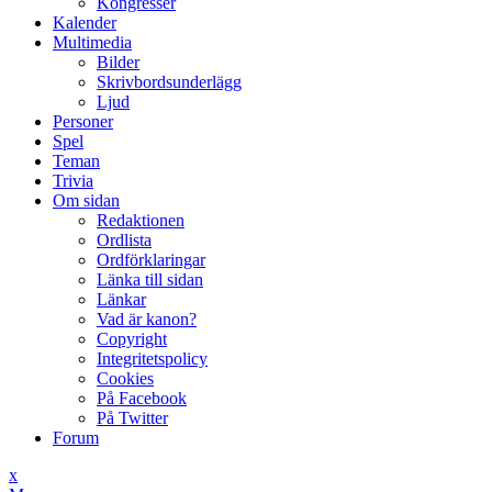
Kongresser
Kalender
Multimedia
Bilder
Skrivbordsunderlägg
Ljud
Personer
Spel
Teman
Trivia
Om sidan
Redaktionen
Ordlista
Ordförklaringar
Länka till sidan
Länkar
Vad är kanon?
Copyright
Integritetspolicy
Cookies
På Facebook
På Twitter
Forum
x