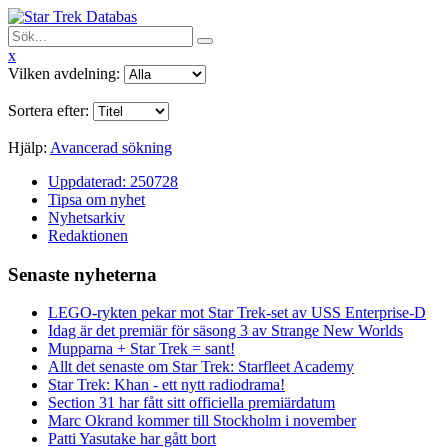
x
Vilken avdelning:
Sortera efter:
Hjälp:
Avancerad sökning
Uppdaterad: 250728
Tipsa om nyhet
Nyhetsarkiv
Redaktionen
Senaste nyheterna
LEGO-rykten pekar mot Star Trek-set av USS Enterprise-D
Idag är det premiär för säsong 3 av Strange New Worlds
Mupparna + Star Trek = sant!
Allt det senaste om Star Trek: Starfleet Academy
Star Trek: Khan - ett nytt radiodrama!
Section 31 har fått sitt officiella premiärdatum
Marc Okrand kommer till Stockholm i november
Patti Yasutake har gått bort