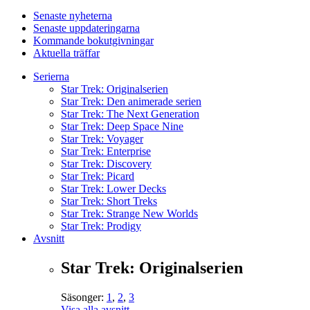
Senaste nyheterna
Senaste uppdateringarna
Kommande bokutgivningar
Aktuella träffar
Serierna
Star Trek: Originalserien
Star Trek: Den animerade serien
Star Trek: The Next Generation
Star Trek: Deep Space Nine
Star Trek: Voyager
Star Trek: Enterprise
Star Trek: Discovery
Star Trek: Picard
Star Trek: Lower Decks
Star Trek: Short Treks
Star Trek: Strange New Worlds
Star Trek: Prodigy
Avsnitt
Star Trek: Originalserien
Säsonger:
1
,
2
,
3
Visa alla avsnitt