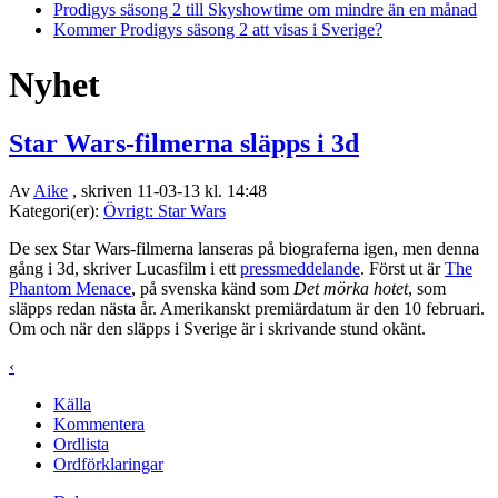
Prodigys säsong 2 till Skyshowtime om mindre än en månad
Kommer Prodigys säsong 2 att visas i Sverige?
Nyhet
Star Wars-filmerna släpps i 3d
Av
Aike
, skriven 11-03-13 kl. 14:48
Kategori(er):
Övrigt: Star Wars
De sex Star Wars-filmerna lanseras på biograferna igen, men denna
gång i 3d, skriver Lucasfilm i ett
pressmeddelande
. Först ut är
The
Phantom Menace
, på svenska känd som
Det mörka hotet
, som
släpps redan nästa år. Amerikanskt premiärdatum är den 10 februari.
Om och när den släpps i Sverige är i skrivande stund okänt.
‹
Källa
Kommentera
Ordlista
Ordförklaringar