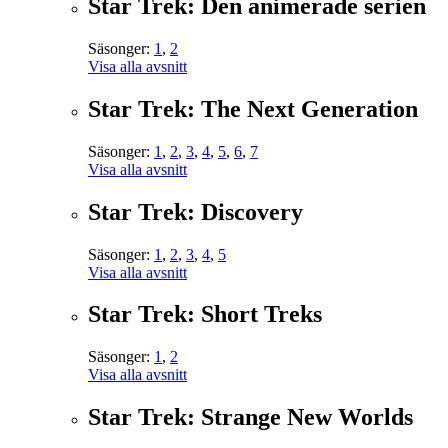
Star Trek: Den animerade serien
Säsonger:
1
,
2
Visa alla avsnitt
Star Trek: The Next Generation
Säsonger:
1
,
2
,
3
,
4
,
5
,
6
,
7
Visa alla avsnitt
Star Trek: Discovery
Säsonger:
1
,
2
,
3
,
4
,
5
Visa alla avsnitt
Star Trek: Short Treks
Säsonger:
1
,
2
Visa alla avsnitt
Star Trek: Strange New Worlds