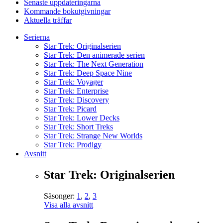
Senaste uppdateringarna
Kommande bokutgivningar
Aktuella träffar
Serierna
Star Trek: Originalserien
Star Trek: Den animerade serien
Star Trek: The Next Generation
Star Trek: Deep Space Nine
Star Trek: Voyager
Star Trek: Enterprise
Star Trek: Discovery
Star Trek: Picard
Star Trek: Lower Decks
Star Trek: Short Treks
Star Trek: Strange New Worlds
Star Trek: Prodigy
Avsnitt
Star Trek: Originalserien
Säsonger:
1
,
2
,
3
Visa alla avsnitt