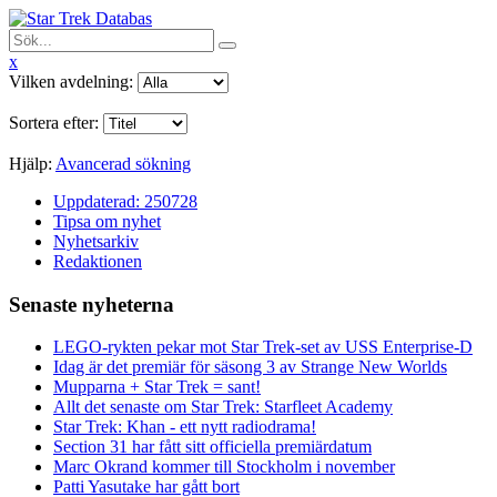
x
Vilken avdelning:
Sortera efter:
Hjälp:
Avancerad sökning
Uppdaterad: 250728
Tipsa om nyhet
Nyhetsarkiv
Redaktionen
Senaste nyheterna
LEGO-rykten pekar mot Star Trek-set av USS Enterprise-D
Idag är det premiär för säsong 3 av Strange New Worlds
Mupparna + Star Trek = sant!
Allt det senaste om Star Trek: Starfleet Academy
Star Trek: Khan - ett nytt radiodrama!
Section 31 har fått sitt officiella premiärdatum
Marc Okrand kommer till Stockholm i november
Patti Yasutake har gått bort