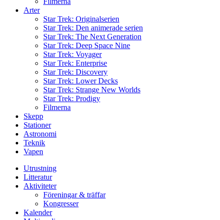
Filmerna
Arter
Star Trek: Originalserien
Star Trek: Den animerade serien
Star Trek: The Next Generation
Star Trek: Deep Space Nine
Star Trek: Voyager
Star Trek: Enterprise
Star Trek: Discovery
Star Trek: Lower Decks
Star Trek: Strange New Worlds
Star Trek: Prodigy
Filmerna
Skepp
Stationer
Astronomi
Teknik
Vapen
Utrustning
Litteratur
Aktiviteter
Föreningar & träffar
Kongresser
Kalender