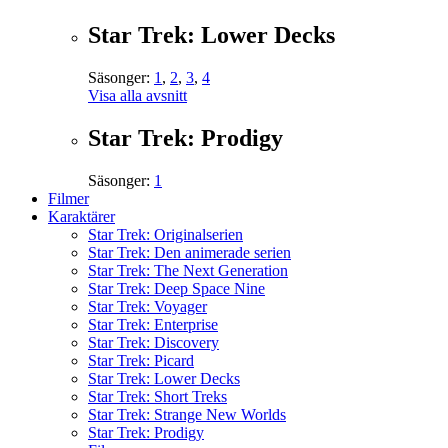
Star Trek: Lower Decks
Säsonger:
1
,
2
,
3
,
4
Visa alla avsnitt
Star Trek: Prodigy
Säsonger:
1
Filmer
Karaktärer
Star Trek: Originalserien
Star Trek: Den animerade serien
Star Trek: The Next Generation
Star Trek: Deep Space Nine
Star Trek: Voyager
Star Trek: Enterprise
Star Trek: Discovery
Star Trek: Picard
Star Trek: Lower Decks
Star Trek: Short Treks
Star Trek: Strange New Worlds
Star Trek: Prodigy