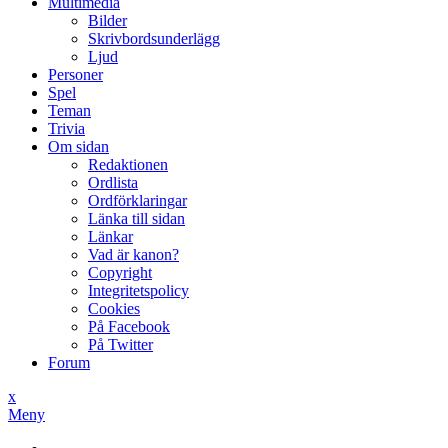
Multimedia
Bilder
Skrivbordsunderlägg
Ljud
Personer
Spel
Teman
Trivia
Om sidan
Redaktionen
Ordlista
Ordförklaringar
Länka till sidan
Länkar
Vad är kanon?
Copyright
Integritetspolicy
Cookies
På Facebook
På Twitter
Forum
x
Meny