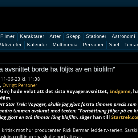
Filmer
Karaktärer
Arter
Skepp
Stationer
Astronomi
Aktiviteter
Kalender
Multimedia
Personer
Spel
Tema
 avsnittet borde ha följts av en biofilm"
 11-06-23 kl. 11:38
,
Övrigt: Personer
Kim) hade velat att det sista Voyageravsnittet,
Endgame
, h
ofilm.
rt Star Trek: Voyager, skulle jag gjort första timmen precis som
andra timmen avslutat med texten: "Fortsättning följer på en b
jag gjort en två timmar lång biofilm,
säger han till
Startrek.c
kritisk mot hur producenten Rick Berman ledde tv-serien. Särskil
skliga rollfigurerna skulle porträtteras.