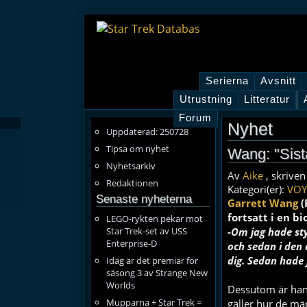
Serierna
Avsnitt
Utrustning
Litteratur
Forum
Nyhet
Uppdaterad: 250728
Tipsa om nyhet
Wang: "Sista
Nyhetsarkiv
Av
Aike
, skriven
Redaktionen
Kategori(er):
VOY
Senaste nyheterna
Garrett Wang
(
fortsatt i en bi
LEGO-rykten pekar mot
Star Trek-set av USS
-
Om jag hade sty
Enterprise-D
och sedan i den 
dig. Sedan hade 
Idag är det premiär för
säsong 3 av Strange New
Worlds
Dessutom är han 
Mupparna + Star Trek =
gäller hur de män