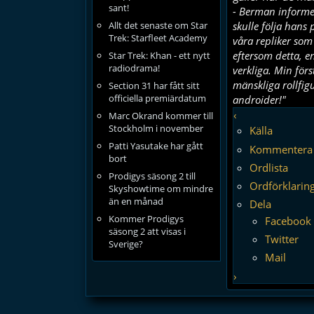
sant!
- Berman informer
Allt det senaste om Star
skulle följa hans 
Trek: Starfleet Academy
våra repliker som 
eftersom detta, e
Star Trek: Khan - ett nytt
radiodrama!
verkliga. Min för
mänskliga rollfig
Section 31 har fått sitt
officiella premiärdatum
androider!"
‹
Marc Okrand kommer till
Stockholm i november
Källa
Patti Yasutake har gått
Kommentera
bort
Ordlista
Prodigys säsong 2 till
Ordförklarin
Skyshowtime om mindre
än en månad
Dela
Kommer Prodigys
Facebook
säsong 2 att visas i
Twitter
Sverige?
Mail
›