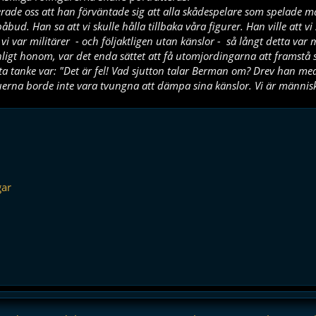
ade oss att han förväntade sig att alla skådespelare som spelade m
påbud. Han sa att vi skulle hålla tillbaka våra figurer. Han ville att vi
vi var militärer - och följaktligen utan känslor - så långt detta var m
nligt honom, var det enda sättet att få utomjordingarna att framstå
sta tanke var: "Det är fel! Vad sjutton talar Berman om? Drev han me
uerna borde inte vara tvungna att dämpa sina känslor. Vi är människ
gar