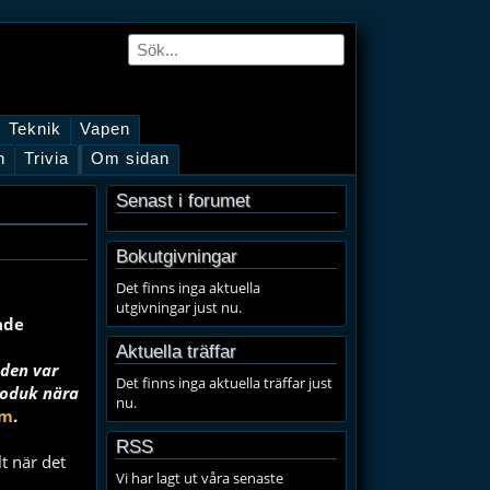
Teknik
Vapen
n
Trivia
Om sidan
Senast i forumet
Bokutgivningar
Det finns inga aktuella
utgivningar just nu.
ade
Aktuella träffar
 den var
Det finns inga aktuella träffar just
ioduk nära
nu.
om
.
RSS
t när det
Vi har lagt ut våra senaste