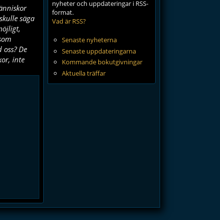
nyheter och uppdateringar i RSS-
änniskor
format.
 skulle säga
Vad är RSS?
öjligt,
 som
Senaste nyheterna
d oss? De
Senaste uppdateringarna
or, inte
Kommande bokutgivningar
Aktuella träffar