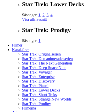
Star Trek: Lower Decks
Säsonger:
1
,
2
,
3
,
4
Visa alla avsnitt
Star Trek: Prodigy
Säsonger:
1
Filmer
Karaktärer
Star Trek: Originalserien
Star Trek: Den animerade serien
Star Trek: The Next Generation
Star Trek: Deep Space Nine
Star Trek: Voyager
Star Trek: Enterprise
Star Trek: Discovery
Star Trek: Picard
Star Trek: Lower Decks
Star Trek: Short Treks
Star Trek: Strange New Worlds
Star Trek: Prodigy
Filmerna