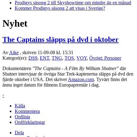
Prodigys säsong 2 till Skyshowtime om mindre än en månad
Kommer Prodigys säsong 2 att visas i Sverige?
Nyhet
The Captains släpps på dvd i oktober
Av
Aike
, skriven 11-09-08 kl. 15:31
Kategori(er):
DS9
,
ENT
,
TNG
,
TOS
,
VOY
,
Övrigt: Personer
Dokumentären
"The Captains - A Film By William Shatner"
där
Shatner intervjuar de övriga Star Trek-kaptenerna släpps på dvd den
fjärde oktober i USA. Det skriver
Amazon.com
.
Tyvärr finns det
ännu inget datum för filmens Europapremiär i dag.
‹
Källa
Kommentera
Ordlista
Ordförklaringar
Dela