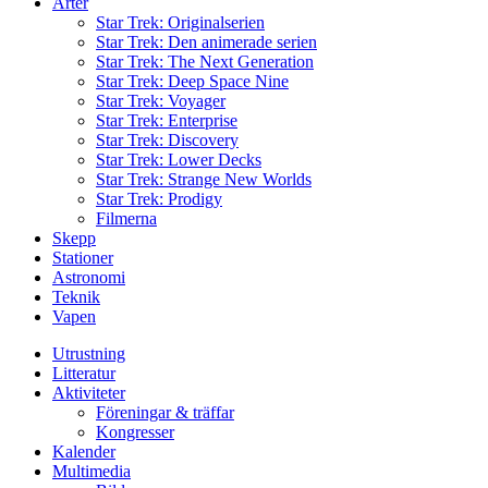
Arter
Star Trek: Originalserien
Star Trek: Den animerade serien
Star Trek: The Next Generation
Star Trek: Deep Space Nine
Star Trek: Voyager
Star Trek: Enterprise
Star Trek: Discovery
Star Trek: Lower Decks
Star Trek: Strange New Worlds
Star Trek: Prodigy
Filmerna
Skepp
Stationer
Astronomi
Teknik
Vapen
Utrustning
Litteratur
Aktiviteter
Föreningar & träffar
Kongresser
Kalender
Multimedia