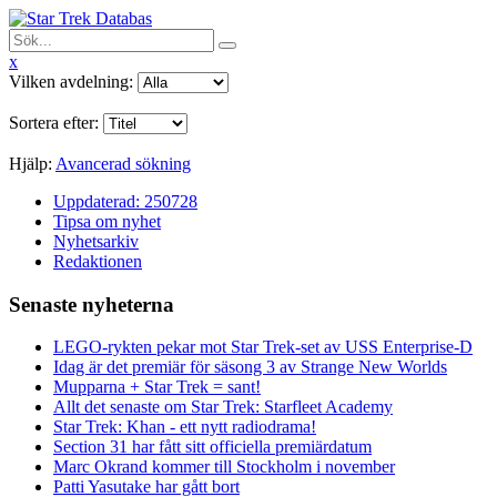
x
Vilken avdelning:
Sortera efter:
Hjälp:
Avancerad sökning
Uppdaterad: 250728
Tipsa om nyhet
Nyhetsarkiv
Redaktionen
Senaste nyheterna
LEGO-rykten pekar mot Star Trek-set av USS Enterprise-D
Idag är det premiär för säsong 3 av Strange New Worlds
Mupparna + Star Trek = sant!
Allt det senaste om Star Trek: Starfleet Academy
Star Trek: Khan - ett nytt radiodrama!
Section 31 har fått sitt officiella premiärdatum
Marc Okrand kommer till Stockholm i november
Patti Yasutake har gått bort