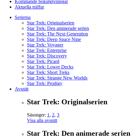
Kommande bokutgivningar
Aktuella träffar
Serierna
Star Trek: Originalserien
Star Trek: Den animerade serien
Star Trek: The Next Generation
Star Trek: Deep Space Nine
Star Trek: Voyager
Star Trek: Enterprise
Star Trek: Discovery
Star Trek: Picard
Star Trek: Lower Decks
Star Trek: Short Treks
Star Trek: Strange New Worlds
Star Trek: Prodigy
Avsnitt
Star Trek: Originalserien
Säsonger:
1
,
2
,
3
Visa alla avsnitt
Star Trek: Den animerade serien