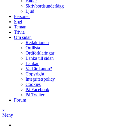
Bilder
Skrivbordsunderlägg
Ljud
Personer
Spel
Teman
Trivia
Om sidan
Redaktionen
Ordlista
Ordförklaringar
Länka till sidan
Länkar
Vad är kanon?
Copyright
Integritetspolicy
Cookies
På Facebook
På Twitter
Forum
x
Meny