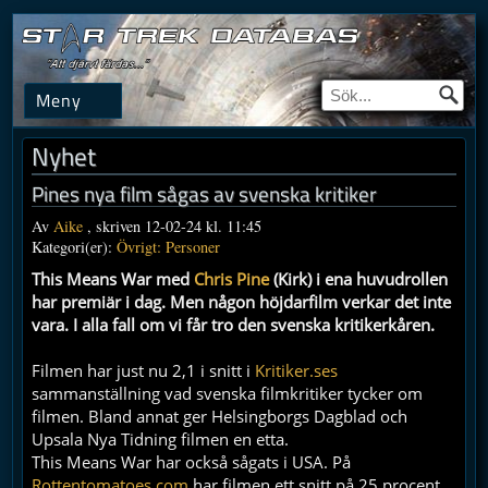
Meny
Nyhet
Pines nya film sågas av svenska kritiker
Av
Aike
, skriven 12-02-24 kl. 11:45
Kategori(er):
Övrigt: Personer
This Means War med
Chris Pine
(Kirk) i ena huvudrollen
har premiär i dag. Men någon höjdarfilm verkar det inte
vara. I alla fall om vi får tro den svenska kritikerkåren.
Filmen har just nu 2,1 i snitt i
Kritiker.ses
sammanställning vad svenska filmkritiker tycker om
filmen. Bland annat ger Helsingborgs Dagblad och
Upsala Nya Tidning filmen en etta.
This Means War har också sågats i USA. På
Rottentomatoes.com
har filmen ett snitt på 25 procent.