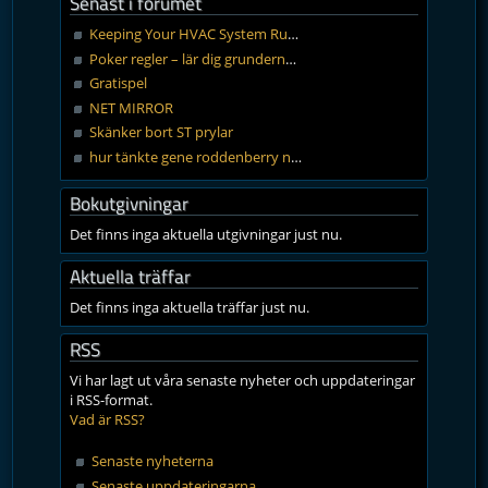
Senast i forumet
Keeping Your HVAC System Running Efficiently – Tips That Really Help
Poker regler – lär dig grunderna och bli en trygg spelare
Gratispel
NET MIRROR
Skänker bort ST prylar
hur tänkte gene roddenberry när han skapade rasen vulcan
Bokutgivningar
Det finns inga aktuella utgivningar just nu.
Aktuella träffar
Det finns inga aktuella träffar just nu.
RSS
Vi har lagt ut våra senaste nyheter och uppdateringar
i RSS-format.
Vad är RSS?
Senaste nyheterna
Senaste uppdateringarna