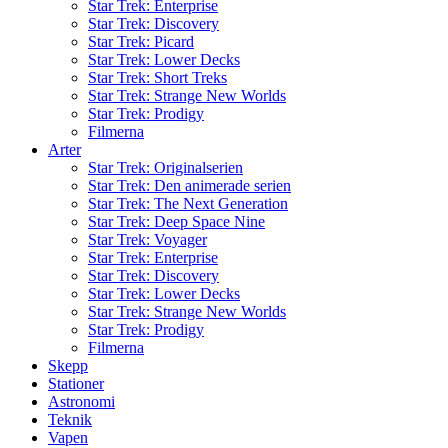
Star Trek: Enterprise
Star Trek: Discovery
Star Trek: Picard
Star Trek: Lower Decks
Star Trek: Short Treks
Star Trek: Strange New Worlds
Star Trek: Prodigy
Filmerna
Arter
Star Trek: Originalserien
Star Trek: Den animerade serien
Star Trek: The Next Generation
Star Trek: Deep Space Nine
Star Trek: Voyager
Star Trek: Enterprise
Star Trek: Discovery
Star Trek: Lower Decks
Star Trek: Strange New Worlds
Star Trek: Prodigy
Filmerna
Skepp
Stationer
Astronomi
Teknik
Vapen