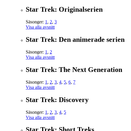
Star Trek: Originalserien
Säsonger:
1
,
2
,
3
Visa alla avsnitt
Star Trek: Den animerade serien
Säsonger:
1
,
2
Visa alla avsnitt
Star Trek: The Next Generation
Säsonger:
1
,
2
,
3
,
4
,
5
,
6
,
7
Visa alla avsnitt
Star Trek: Discovery
Säsonger:
1
,
2
,
3
,
4
,
5
Visa alla avsnitt
Star Trek: Short Treks