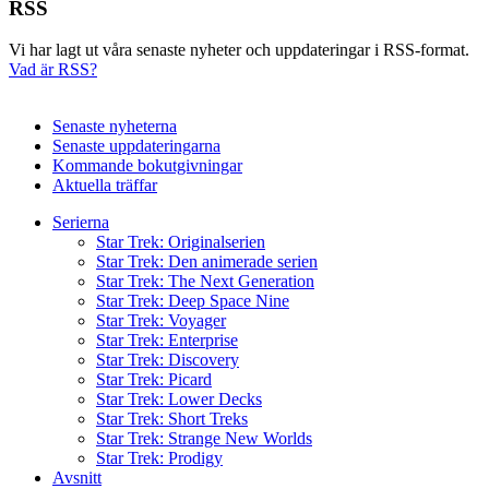
RSS
Vi har lagt ut våra senaste nyheter och uppdateringar i RSS-format.
Vad är RSS?
Senaste nyheterna
Senaste uppdateringarna
Kommande bokutgivningar
Aktuella träffar
Serierna
Star Trek: Originalserien
Star Trek: Den animerade serien
Star Trek: The Next Generation
Star Trek: Deep Space Nine
Star Trek: Voyager
Star Trek: Enterprise
Star Trek: Discovery
Star Trek: Picard
Star Trek: Lower Decks
Star Trek: Short Treks
Star Trek: Strange New Worlds
Star Trek: Prodigy
Avsnitt