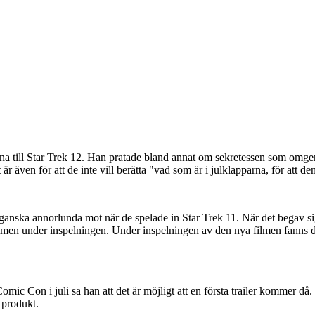
 till Star Trek 12. Han pratade bland annat om sekretessen som omger de
. Det är även för att de inte vill berätta "vad som är i julklapparna, för at
 ganska annorlunda mot när de spelade in Star Trek 11. När det begav s
i filmen under inspelningen. Under inspelningen av den nya filmen fanns
ic Con i juli sa han att det är möjligt att en första trailer kommer då.
 produkt.