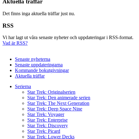
Aktuella träffar
Det finns inga aktuella träffar just nu.
RSS
Vi har lagt ut våra senaste nyheter och uppdateringar i RSS-format.
Vad är RSS?
Senaste nyheterna
Senaste uppdateringarna
Kommande bokutgivningar
Aktuella träffar
Serierna
Star Trek: Originalserien
Star Trek: Den animerade serien
Star Trek: The Next Generation
Star Trek: Deep Space Nine
Star Trek: Voyager
Star Trek: Enterprise
Star Trek: Discovery
Star Trek: Picard
Star Trek: Lower Decks