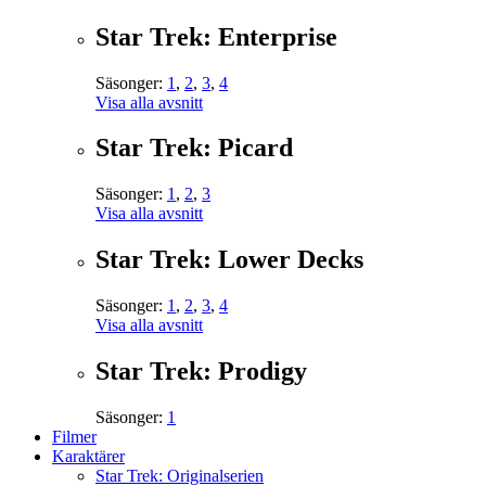
Star Trek: Enterprise
Säsonger:
1
,
2
,
3
,
4
Visa alla avsnitt
Star Trek: Picard
Säsonger:
1
,
2
,
3
Visa alla avsnitt
Star Trek: Lower Decks
Säsonger:
1
,
2
,
3
,
4
Visa alla avsnitt
Star Trek: Prodigy
Säsonger:
1
Filmer
Karaktärer
Star Trek: Originalserien