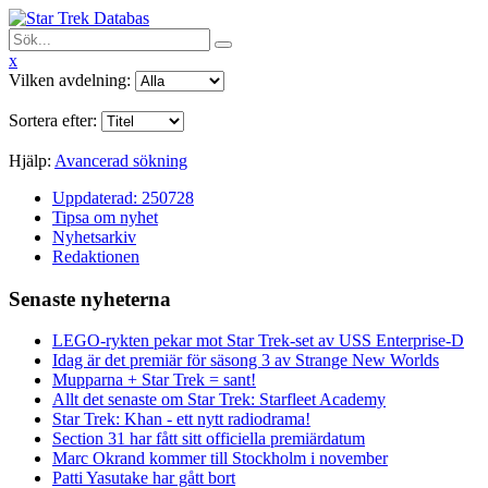
x
Vilken avdelning:
Sortera efter:
Hjälp:
Avancerad sökning
Uppdaterad: 250728
Tipsa om nyhet
Nyhetsarkiv
Redaktionen
Senaste nyheterna
LEGO-rykten pekar mot Star Trek-set av USS Enterprise-D
Idag är det premiär för säsong 3 av Strange New Worlds
Mupparna + Star Trek = sant!
Allt det senaste om Star Trek: Starfleet Academy
Star Trek: Khan - ett nytt radiodrama!
Section 31 har fått sitt officiella premiärdatum
Marc Okrand kommer till Stockholm i november
Patti Yasutake har gått bort