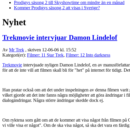
Prodigys säsong 2 till Skyshowtime om mindre än en månad
Kommer Prodigys säsong 2 att visas i Sverige?
Nyhet
Trekmovie intervjuar Damon Lindelof
Av
Mr Trek
, skriven 12-06-06 kl. 15:52
Kategori(er):
Filmer: 11 Star Trek
,
Filmer: 12 Into darkness
Trekmovie
intervjuade nyligen Damon Lindelof, en av manusförfattarna
för att de inte vill att filmen skall bli för "het" på internet för tidigt
Han pratar också om att det under inspelningen av denna filmen varit
vilket gjorde att det inte fanns några möjligheter att göra ändringar 
dialogändringar. Några större ändringar skedde dock ej.
Om ryktena som gått om att de kommer att visa något från filmen på Com
vi ville visa er något". Om de ska visa något, så ska det vara en färdig