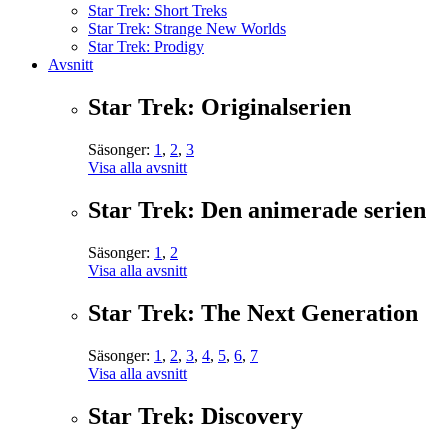
Star Trek: Short Treks
Star Trek: Strange New Worlds
Star Trek: Prodigy
Avsnitt
Star Trek: Originalserien
Säsonger:
1
,
2
,
3
Visa alla avsnitt
Star Trek: Den animerade serien
Säsonger:
1
,
2
Visa alla avsnitt
Star Trek: The Next Generation
Säsonger:
1
,
2
,
3
,
4
,
5
,
6
,
7
Visa alla avsnitt
Star Trek: Discovery