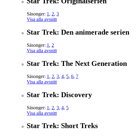
Star Trek: Originalserien
Säsonger:
1
,
2
,
3
Visa alla avsnitt
Star Trek: Den animerade serien
Säsonger:
1
,
2
Visa alla avsnitt
Star Trek: The Next Generation
Säsonger:
1
,
2
,
3
,
4
,
5
,
6
,
7
Visa alla avsnitt
Star Trek: Discovery
Säsonger:
1
,
2
,
3
,
4
,
5
Visa alla avsnitt
Star Trek: Short Treks