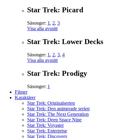
Star Trek: Picard
Säsonger:
1
,
2
,
3
Visa alla avsnitt
Star Trek: Lower Decks
Säsonger:
1
,
2
,
3
,
4
Visa alla avsnitt
Star Trek: Prodigy
Säsonger:
1
Filmer
Karaktärer
Star Trek: Originalserien
Star Trek: Den animerade serien
Star Trek: The Next Generation
Star Trek: Deep Space Nine
Star Trek: Voyager
Star Trek: Enterprise
Star Trek: Discovery