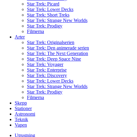
Star Trek: Picard
Star Trek: Lower Decks
Star Trek: Short Treks
Star Trek: Strange New Worlds
Star Trek: Prodigy
Filmerna
Arter
Star Trek: Originalserien
Star Trek: Den animerade serien
Star Trek: The Next Generation
Star Trek: Deep Space Nine
Star Trek: Voyager
Star Trek: Enterprise
Star Trek: Discovery
Star Trek: Lower Decks
Star Trek: Strange New Worlds
Star Trek: Prodigy
Filmerna
Skepp
Stationer
Astronomi
Teknik
Vapen
Utrustning