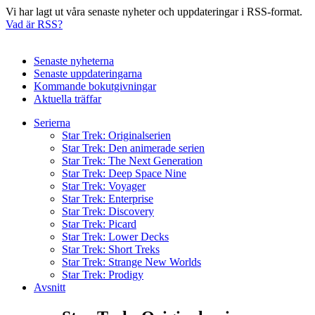
Vi har lagt ut våra senaste nyheter och uppdateringar i RSS-format.
Vad är RSS?
Senaste nyheterna
Senaste uppdateringarna
Kommande bokutgivningar
Aktuella träffar
Serierna
Star Trek: Originalserien
Star Trek: Den animerade serien
Star Trek: The Next Generation
Star Trek: Deep Space Nine
Star Trek: Voyager
Star Trek: Enterprise
Star Trek: Discovery
Star Trek: Picard
Star Trek: Lower Decks
Star Trek: Short Treks
Star Trek: Strange New Worlds
Star Trek: Prodigy
Avsnitt