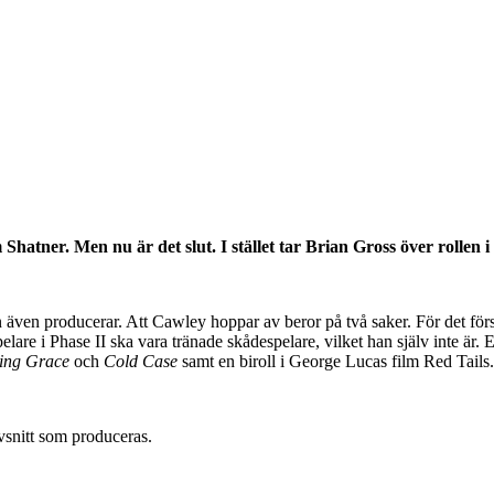
Shatner. Men nu är det slut. I stället tar Brian Gross över rollen 
ven producerar. Att Cawley hoppar av beror på två saker. För det första
espelare i Phase II ska vara tränade skådespelare, vilket han själv inte ä
ing Grace
och
Cold Case
samt en biroll i George Lucas film Red Tails.
vsnitt som produceras.