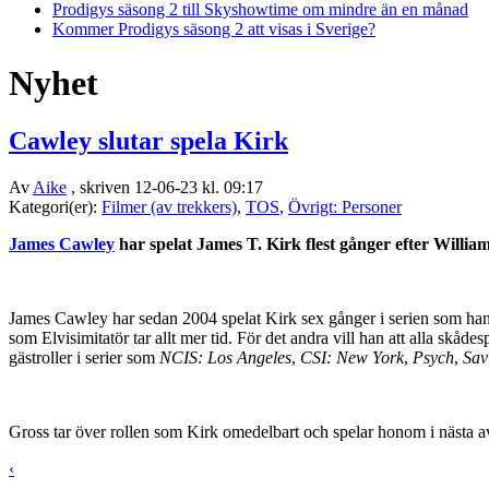
Prodigys säsong 2 till Skyshowtime om mindre än en månad
Kommer Prodigys säsong 2 att visas i Sverige?
Nyhet
Cawley slutar spela Kirk
Av
Aike
, skriven 12-06-23 kl. 09:17
Kategori(er):
Filmer (av trekkers)
,
TOS
,
Övrigt: Personer
James Cawley
har spelat James T. Kirk flest gånger efter William 
James Cawley har sedan 2004 spelat Kirk sex gånger i serien som han ä
som Elvisimitatör tar allt mer tid. För det andra vill han att alla skåd
gästroller i serier som
NCIS: Los Angeles
,
CSI: New York
,
Psych
,
Sav
Gross tar över rollen som Kirk omedelbart och spelar honom i nästa a
‹