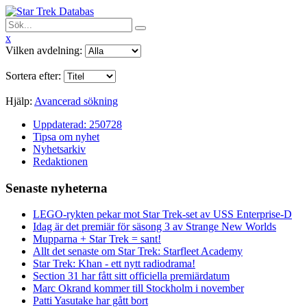
x
Vilken avdelning:
Sortera efter:
Hjälp:
Avancerad sökning
Uppdaterad: 250728
Tipsa om nyhet
Nyhetsarkiv
Redaktionen
Senaste nyheterna
LEGO-rykten pekar mot Star Trek-set av USS Enterprise-D
Idag är det premiär för säsong 3 av Strange New Worlds
Mupparna + Star Trek = sant!
Allt det senaste om Star Trek: Starfleet Academy
Star Trek: Khan - ett nytt radiodrama!
Section 31 har fått sitt officiella premiärdatum
Marc Okrand kommer till Stockholm i november
Patti Yasutake har gått bort