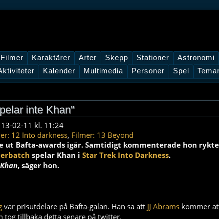
Filmer
Karaktärer
Arter
Skepp
Stationer
Astronomi
Aktiviteter
Kalender
Multimedia
Personer
Spel
Tema
pelar inte Khan"
 13-02-11 kl. 11:24
er: 12 Into darkness
,
Filmer: 13 Beyond
 ut Bafta-awards igår. Samtidigt kommenterade hon rykt
erbatch
spelar Khan i
Star Trek Into Darkness
.
 Khan
, säger hon.
g
var prisutdelare på Bafta-galan. Han sa att
JJ Abrams
kommer att
 tog tillbaka detta senare på twitter.