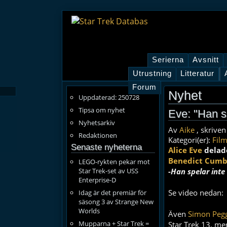
Serierna
Avsnitt
Utrustning
Litteratur
Forum
Nyhet
Uppdaterad: 250728
Tipsa om nyhet
Eve: "Han s
Nyhetsarkiv
Av
Aike
, skriven
Redaktionen
Kategori(er):
Film
Senaste nyheterna
Alice Eve
delade
Benedict Cumb
LEGO-rykten pekar mot
Star Trek-set av USS
-
Han spelar inte
Enterprise-D
Se video nedan:
Idag är det premiär för
säsong 3 av Strange New
Worlds
Även
Simon Peg
Mupparna + Star Trek =
Star Trek 13, men