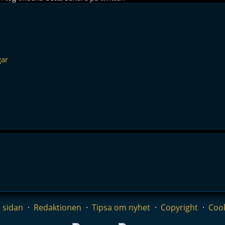
gar
 sidan
Redaktionen
Tipsa om nyhet
Copyright
Coo