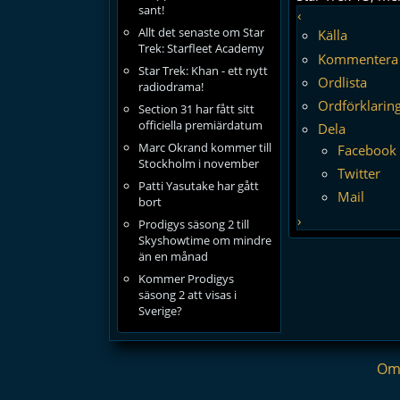
sant!
‹
Allt det senaste om Star
Källa
Trek: Starfleet Academy
Kommentera
Star Trek: Khan - ett nytt
Ordlista
radiodrama!
Ordförklarin
Section 31 har fått sitt
officiella premiärdatum
Dela
Marc Okrand kommer till
Facebook
Stockholm i november
Twitter
Patti Yasutake har gått
Mail
bort
›
Prodigys säsong 2 till
Skyshowtime om mindre
än en månad
Kommer Prodigys
säsong 2 att visas i
Sverige?
Om