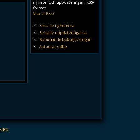
nyheter och uppdateringar i RSS-
format.
Vad är RSS?
Senaste nyheterna
Senaste uppdateringarna
Kommande bokutgivningar
Aktuella träffar
kies