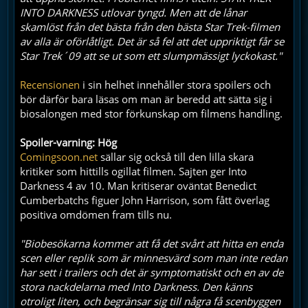
INTO DARKNESS utlovar tyngd. Men att de lånar
skamlöst från det bästa från den bästa Star Trek-filmen
av alla är oförlåtligt. Det är så fel att det uppriktigt får se
Star Trek´09 att se ut som ett slumpmässigt lyckokast."
Recensionen
i sin helhet innehåller stora spoilers och
bör därför bara läsas om man är beredd att sätta sig i
biosalongen med stor förkunskap om filmens handling.
Spoiler-varning: Hög
Comingsoon.net
sällar sig också till den lilla skara
kritiker som hittills ogillat filmen. Sajten ger Into
Darkness 4 av 10. Man kritiserar oväntat Benedict
Cumberbatchs figuer John Harrison, som fått överlag
positiva omdömen fram tills nu.
"Biobesökarna kommer att få det svårt att hitta en enda
scen eller replik som är minnesvärd som man inte redan
har sett i trailers och det är symptomatiskt och en av de
stora nackdelarna med Into Darkness. Den känns
otroligt liten, och begränsar sig till några få scenbyggen