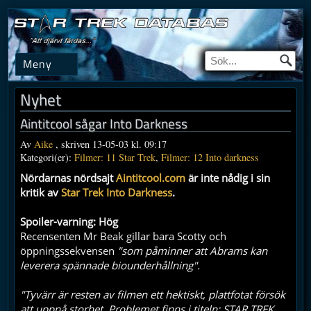
Meny
Nyhet
Aintitcool sågar Into Darkness
Av
Aike
, skriven 13-05-03 kl. 09:17
Kategori(er):
Filmer: 11 Star Trek
,
Filmer: 12 Into darkness
Nördarnas nördsajt
Aintitcool.com
är inte nådig i sin
kritik av
Star Trek Into Darkness
.
Spoiler-varning: Hög
Recensenten Mr Beak gillar bara Scotty och
öppningssekvensen
"som påminner att Abrams kan
leverera spännade biounderhållning".
"Tyvärr är resten av filmen ett hektiskt, plattfotat försök
att uppnå storhet. Problemet finns i titeln: STAR TREK