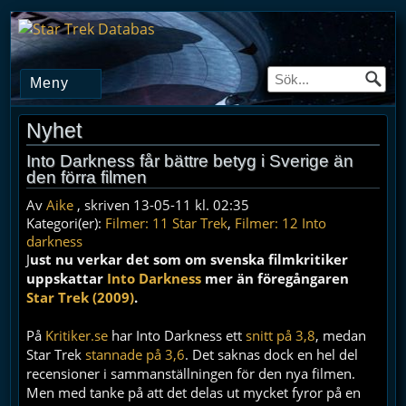
Meny
Nyhet
Into Darkness får bättre betyg i Sverige än
den förra filmen
Av
Aike
, skriven 13-05-11 kl. 02:35
Kategori(er):
Filmer: 11 Star Trek
,
Filmer: 12 Into
darkness
J
ust nu verkar det som om svenska filmkritiker
uppskattar
Into Darkness
mer än föregångaren
Star Trek (2009)
.
På
Kritiker.se
har Into Darkness ett
snitt på 3,8
, medan
Star Trek
stannade på 3,6
. Det saknas dock en hel del
recensioner i sammanställningen för den nya filmen.
Men med tanke på att det delas ut mycket fyror på en