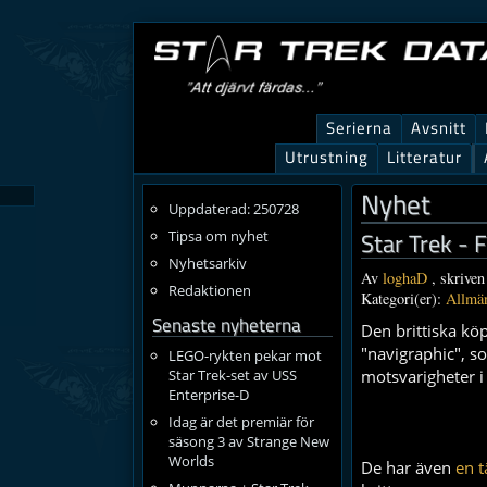
Serierna
Avsnitt
Utrustning
Litteratur
Nyhet
Uppdaterad: 250728
Star Trek - 
Tipsa om nyhet
Nyhetsarkiv
Av
loghaD
, skriven
Redaktionen
Kategori(er):
Allmän
Senaste nyheterna
Den brittiska kö
"navigraphic", s
LEGO-rykten pekar mot
Star Trek-set av USS
motsvarigheter i 
Enterprise-D
Idag är det premiär för
säsong 3 av Strange New
Worlds
De har även
en t