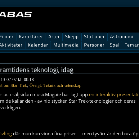
Filmer
Karaktärer
Arter
Skepp
Stationer
Astronomi
Aktiviteter
Kalender
Multimedia
Personer
Spel
Tema
Framtidens teknologi, idag
 13-07-07 kl. 00:18
t om Star Trek
,
Övrigt: Teknik och vetenskap
p- och säljsidan musicMagpie har lagt upp
en interaktiv presentat
om de kallar den - av nio stycken Star Trek-teknologier och deras
verkligen.
ävling
där man kan vinna fina priser ... men tyvärr är den bara öp