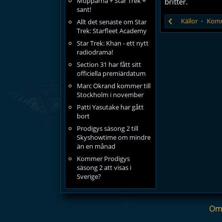
Mupparna + Star Trek =
britter.
sant!
‹
Källor
Kom
Allt det senaste om Star
Trek: Starfleet Academy
Star Trek: Khan - ett nytt
radiodrama!
Section 31 har fått sitt
officiella premiärdatum
Marc Okrand kommer till
Stockholm i november
Patti Yasutake har gått
bort
Prodigys säsong 2 till
Skyshowtime om mindre
än en månad
Kommer Prodigys
säsong 2 att visas i
Sverige?
Om