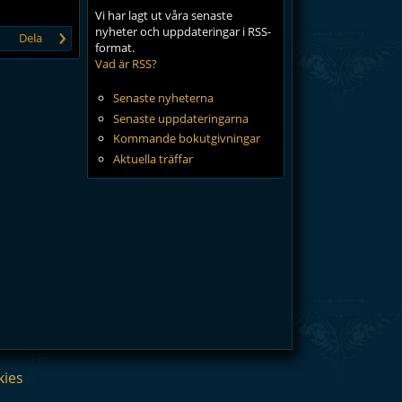
Vi har lagt ut våra senaste
›
nyheter och uppdateringar i RSS-
Dela
format.
Vad är RSS?
Senaste nyheterna
Senaste uppdateringarna
Kommande bokutgivningar
Aktuella träffar
kies