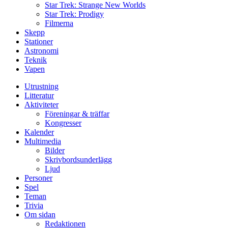
Star Trek: Strange New Worlds
Star Trek: Prodigy
Filmerna
Skepp
Stationer
Astronomi
Teknik
Vapen
Utrustning
Litteratur
Aktiviteter
Föreningar & träffar
Kongresser
Kalender
Multimedia
Bilder
Skrivbordsunderlägg
Ljud
Personer
Spel
Teman
Trivia
Om sidan
Redaktionen