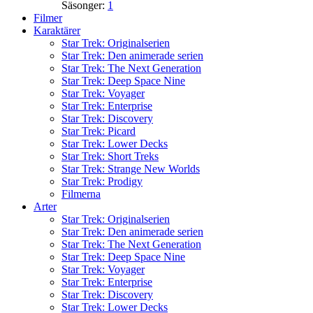
Säsonger:
1
Filmer
Karaktärer
Star Trek: Originalserien
Star Trek: Den animerade serien
Star Trek: The Next Generation
Star Trek: Deep Space Nine
Star Trek: Voyager
Star Trek: Enterprise
Star Trek: Discovery
Star Trek: Picard
Star Trek: Lower Decks
Star Trek: Short Treks
Star Trek: Strange New Worlds
Star Trek: Prodigy
Filmerna
Arter
Star Trek: Originalserien
Star Trek: Den animerade serien
Star Trek: The Next Generation
Star Trek: Deep Space Nine
Star Trek: Voyager
Star Trek: Enterprise
Star Trek: Discovery
Star Trek: Lower Decks