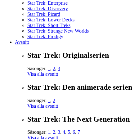
Star Trek: Enterprise
Star Trek: Discovery
Star Trek: Picard
Star Trek: Lower Decks
Star Trek: Short Treks
Star Trek: Strange New Worlds
Star Trek: Prodigy
Avsnitt
Star Trek: Originalserien
Säsonger:
1
,
2
,
3
Visa alla avsnitt
Star Trek: Den animerade serien
Säsonger:
1
,
2
Visa alla avsnitt
Star Trek: The Next Generation
Säsonger:
1
,
2
,
3
,
4
,
5
,
6
,
7
Visa alla avsnitt