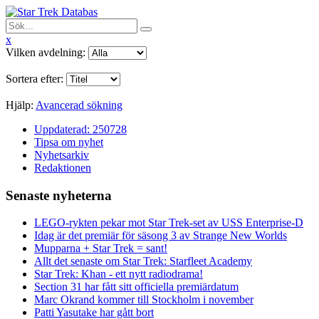
x
Vilken avdelning:
Sortera efter:
Hjälp:
Avancerad sökning
Uppdaterad: 250728
Tipsa om nyhet
Nyhetsarkiv
Redaktionen
Senaste nyheterna
LEGO-rykten pekar mot Star Trek-set av USS Enterprise-D
Idag är det premiär för säsong 3 av Strange New Worlds
Mupparna + Star Trek = sant!
Allt det senaste om Star Trek: Starfleet Academy
Star Trek: Khan - ett nytt radiodrama!
Section 31 har fått sitt officiella premiärdatum
Marc Okrand kommer till Stockholm i november
Patti Yasutake har gått bort