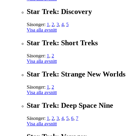
Star Trek: Discovery
Säsonger:
1
,
2
,
3
,
4
,
5
Visa alla avsnitt
Star Trek: Short Treks
Säsonger:
1
,
2
Visa alla avsnitt
Star Trek: Strange New Worlds
Säsonger:
1
,
2
Visa alla avsnitt
Star Trek: Deep Space Nine
Säsonger:
1
,
2
,
3
,
4
,
5
,
6
,
7
Visa alla avsnitt