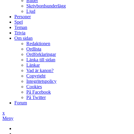
Bilder
Skrivbordsunderlägg
Ljud
Personer
Spel
Teman
Trivia
Om sidan
Redaktionen
Ordlista
Ordförklaringar
Länka till sidan
Länkar
Vad är kanon?
Copyright
Integritetspolicy
Cookies
På Facebook
På Twitter
Forum
x
Meny