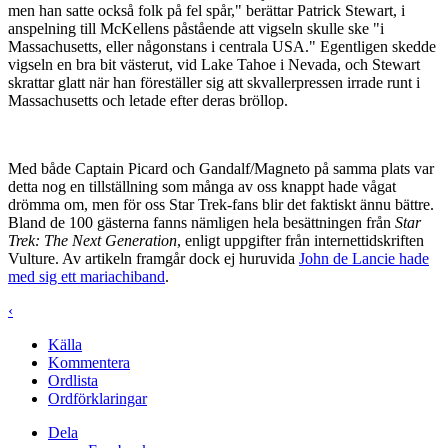
men han satte också folk på fel spår," berättar Patrick Stewart, i
anspelning till McKellens påstående att vigseln skulle ske "i
Massachusetts, eller någonstans i centrala USA." Egentligen skedde
vigseln en bra bit västerut, vid Lake Tahoe i Nevada, och Stewart
skrattar glatt när han föreställer sig att skvallerpressen irrade runt i
Massachusetts och letade efter deras bröllop.
Med både Captain Picard och Gandalf/Magneto på samma plats var
detta nog en tillställning som många av oss knappt hade vågat
drömma om, men för oss Star Trek-fans blir det faktiskt ännu bättre.
Bland de 100 gästerna fanns nämligen hela besättningen från
Star
Trek: The Next Generation
, enligt uppgifter från internettidskriften
Vulture. Av artikeln framgår dock ej huruvida
John de Lancie hade
med sig ett mariachiband
.
‹
Källa
Kommentera
Ordlista
Ordförklaringar
Dela