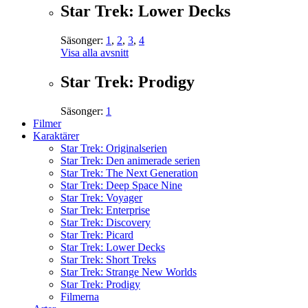
Star Trek: Lower Decks
Säsonger:
1
,
2
,
3
,
4
Visa alla avsnitt
Star Trek: Prodigy
Säsonger:
1
Filmer
Karaktärer
Star Trek: Originalserien
Star Trek: Den animerade serien
Star Trek: The Next Generation
Star Trek: Deep Space Nine
Star Trek: Voyager
Star Trek: Enterprise
Star Trek: Discovery
Star Trek: Picard
Star Trek: Lower Decks
Star Trek: Short Treks
Star Trek: Strange New Worlds
Star Trek: Prodigy
Filmerna