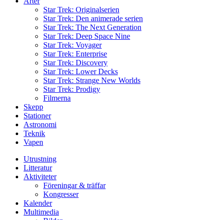
Arter
Star Trek: Originalserien
Star Trek: Den animerade serien
Star Trek: The Next Generation
Star Trek: Deep Space Nine
Star Trek: Voyager
Star Trek: Enterprise
Star Trek: Discovery
Star Trek: Lower Decks
Star Trek: Strange New Worlds
Star Trek: Prodigy
Filmerna
Skepp
Stationer
Astronomi
Teknik
Vapen
Utrustning
Litteratur
Aktiviteter
Föreningar & träffar
Kongresser
Kalender
Multimedia