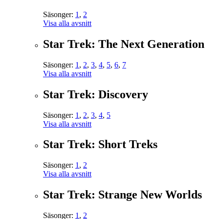
Säsonger:
1
,
2
Visa alla avsnitt
Star Trek: The Next Generation
Säsonger:
1
,
2
,
3
,
4
,
5
,
6
,
7
Visa alla avsnitt
Star Trek: Discovery
Säsonger:
1
,
2
,
3
,
4
,
5
Visa alla avsnitt
Star Trek: Short Treks
Säsonger:
1
,
2
Visa alla avsnitt
Star Trek: Strange New Worlds
Säsonger:
1
,
2