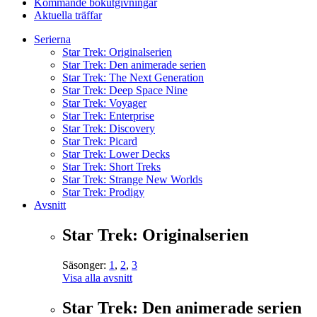
Kommande bokutgivningar
Aktuella träffar
Serierna
Star Trek: Originalserien
Star Trek: Den animerade serien
Star Trek: The Next Generation
Star Trek: Deep Space Nine
Star Trek: Voyager
Star Trek: Enterprise
Star Trek: Discovery
Star Trek: Picard
Star Trek: Lower Decks
Star Trek: Short Treks
Star Trek: Strange New Worlds
Star Trek: Prodigy
Avsnitt
Star Trek: Originalserien
Säsonger:
1
,
2
,
3
Visa alla avsnitt
Star Trek: Den animerade serien