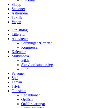
Filmerna
Skepp
Stationer
Astronomi
Teknik
Vapen
Utrustning
Litteratur
Aktiviteter
Föreningar & träffar
Kongresser
Kalender
Multimedia
Bilder
Skrivbordsunderlägg
Ljud
Personer
Spel
Teman
Trivia
Om sidan
Redaktionen
Ordlista
Ordförklaringar