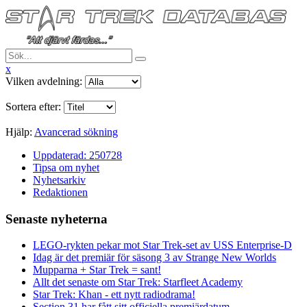
x
Vilken avdelning:
Sortera efter:
Hjälp:
Avancerad sökning
Uppdaterad: 250728
Tipsa om nyhet
Nyhetsarkiv
Redaktionen
Senaste nyheterna
LEGO-rykten pekar mot Star Trek-set av USS Enterprise-D
Idag är det premiär för säsong 3 av Strange New Worlds
Mupparna + Star Trek = sant!
Allt det senaste om Star Trek: Starfleet Academy
Star Trek: Khan - ett nytt radiodrama!
Section 31 har fått sitt officiella premiärdatum