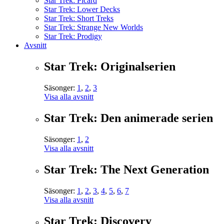
Star Trek: Picard
Star Trek: Lower Decks
Star Trek: Short Treks
Star Trek: Strange New Worlds
Star Trek: Prodigy
Avsnitt
Star Trek: Originalserien
Säsonger:
1
,
2
,
3
Visa alla avsnitt
Star Trek: Den animerade serien
Säsonger:
1
,
2
Visa alla avsnitt
Star Trek: The Next Generation
Säsonger:
1
,
2
,
3
,
4
,
5
,
6
,
7
Visa alla avsnitt
Star Trek: Discovery