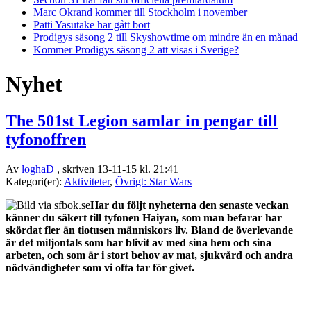
Marc Okrand kommer till Stockholm i november
Patti Yasutake har gått bort
Prodigys säsong 2 till Skyshowtime om mindre än en månad
Kommer Prodigys säsong 2 att visas i Sverige?
Nyhet
The 501st Legion samlar in pengar till
tyfonoffren
Av
loghaD
, skriven 13-11-15 kl. 21:41
Kategori(er):
Aktiviteter
,
Övrigt: Star Wars
Har du följt nyheterna den senaste veckan
känner du säkert till tyfonen Haiyan, som man befarar har
skördat fler än tiotusen människors liv. Bland de överlevande
är det miljontals som har blivit av med sina hem och sina
arbeten, och som är i stort behov av mat, sjukvård och andra
nödvändigheter som vi ofta tar för givet.