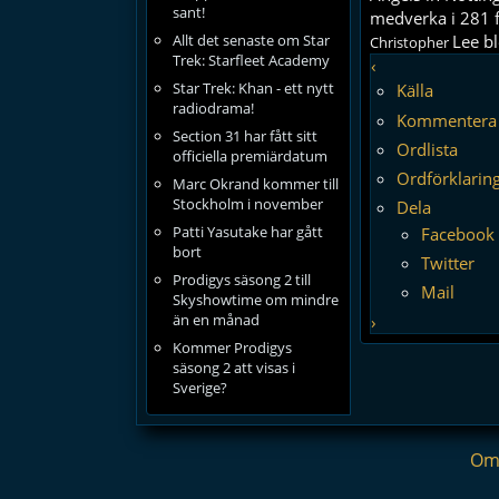
sant!
medverka i 281 f
Allt det senaste om Star
Lee b
Christopher
Trek: Starfleet Academy
‹
Star Trek: Khan - ett nytt
Källa
radiodrama!
Kommentera
Section 31 har fått sitt
Ordlista
officiella premiärdatum
Ordförklarin
Marc Okrand kommer till
Stockholm i november
Dela
Patti Yasutake har gått
Facebook
bort
Twitter
Prodigys säsong 2 till
Mail
Skyshowtime om mindre
än en månad
›
Kommer Prodigys
säsong 2 att visas i
Sverige?
Om