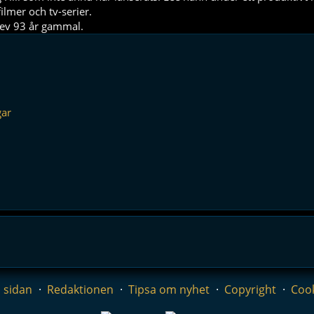
ilmer och tv-serier.
lev 93 år gammal.
gar
 sidan
Redaktionen
Tipsa om nyhet
Copyright
Coo