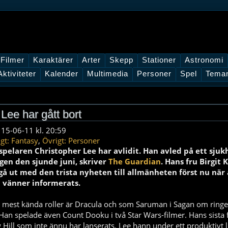
Filmer
Karaktärer
Arter
Skepp
Stationer
Astronomi
Aktiviteter
Kalender
Multimedia
Personer
Spel
Tema
Lee har gått bort
 15-06-11 kl. 20:59
gt: Fantasy
,
Övrigt: Personer
spelaren Christopher Lee har avlidit. Han avled på ett sju
gen den sjunde juni, skriver
The Guardian
. Hans fru Birgit
K
gå ut med den trista nyheten till allmänheten först nu när 
 vänner informerats.
 mest kända roller är Dracula och som
Saruman
i Sagan om ringe
 Han spelade
även
Count
Dooku
i två Star Wars-filmer. Hans sista 
g
Hill som inte
ännu
har lanserats. Lee hann under ett produktivt l