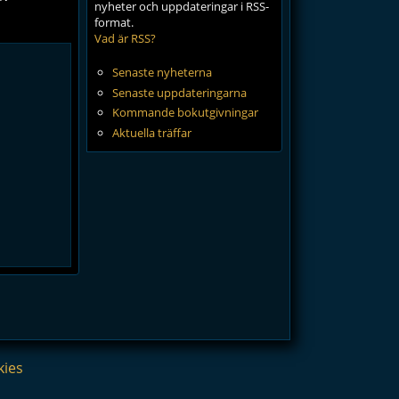
nyheter och uppdateringar i RSS-
format.
Vad är RSS?
Senaste nyheterna
Senaste uppdateringarna
Kommande bokutgivningar
Aktuella träffar
kies