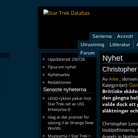
Serierna
Avsnitt
Utrustning
Litteratur
Forum
Nyhet
Uppdaterad: 250728
Tipsa om nyhet
Christopher 
Nyhetsarkiv
Av
Aike
, skriven
Redaktionen
Kategori(er):
Övri
Senaste nyheterna
Brittiske skåde
den gångna hel
LEGO-rykten pekar mot
Star Trek-set av USS
valde dock att 
Enterprise-D
släktningar
och
Idag är det premiär för
säsong 3 av Strange New
Christopher Lees
Worlds
Hobbitfilmerna
.
Mupparna + Star Trek =
Angels in
Nottin