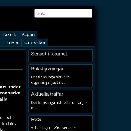
Teknik
Vapen
n
Trivia
Om sidan
Senast i forumet
Bokutgivningar
Det finns inga aktuella
utgivningar just nu.
khus under
roenecke
Aktuella träffar
alla
Det finns inga aktuella träffar just
nu.
n- och
RSS
film blev
Vi har lagt ut våra senaste
iv