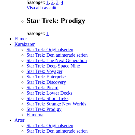
Säsonger:
1
,
2
,
3
,
4
Visa alla avsnitt
Star Trek: Prodigy
Säsonger:
1
Filmer
Karaktärer
Star Trek: Originalserien
Star Trek: Den animerade serien
Star Trek: The Next Generation
Star Trek: Deep Space Nine
Star Trek: Voyager
Star Trek: Enterprise
Star Trek: Discovery
Star Trek: Picard
Star Trek: Lower Decks
Star Trek: Short Treks
Star Trek: Strange New Worlds
Star Trek: Prodigy
Filmerna
Arter
Star Trek: Originalserien
Star Trek: Den animerade serien