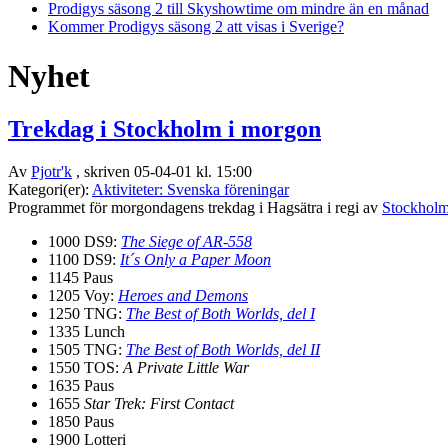
Prodigys säsong 2 till Skyshowtime om mindre än en månad
Kommer Prodigys säsong 2 att visas i Sverige?
Nyhet
Trekdag i Stockholm i morgon
Av
Pjotr'k
, skriven 05-04-01 kl. 15:00
Kategori(er):
Aktiviteter: Svenska föreningar
Programmet för morgondagens trekdag i Hagsätra i regi av
Stockholm
1000 DS9:
The Siege of AR-558
1100 DS9:
It´s Only a Paper Moon
1145 Paus
1205 Voy:
Heroes and Demons
1250 TNG:
The Best of Both Worlds, del I
1335 Lunch
1505 TNG:
The Best of Both Worlds, del II
1550 TOS:
A Private Little War
1635 Paus
1655
Star Trek: First Contact
1850 Paus
1900 Lotteri