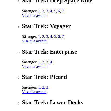
Star Trek: Deep Space Nine
Säsonger:
1
,
2
,
3
,
4
,
5
,
6
,
7
Visa alla avsnitt
Star Trek: Voyager
Säsonger:
1
,
2
,
3
,
4
,
5
,
6
,
7
Visa alla avsnitt
Star Trek: Enterprise
Säsonger:
1
,
2
,
3
,
4
Visa alla avsnitt
Star Trek: Picard
Säsonger:
1
,
2
,
3
Visa alla avsnitt
Star Trek: Lower Decks