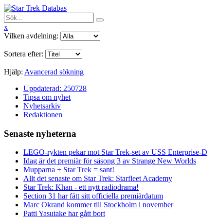
x
Vilken avdelning:
Sortera efter:
Hjälp:
Avancerad sökning
Uppdaterad: 250728
Tipsa om nyhet
Nyhetsarkiv
Redaktionen
Senaste nyheterna
LEGO-rykten pekar mot Star Trek-set av USS Enterprise-D
Idag är det premiär för säsong 3 av Strange New Worlds
Mupparna + Star Trek = sant!
Allt det senaste om Star Trek: Starfleet Academy
Star Trek: Khan - ett nytt radiodrama!
Section 31 har fått sitt officiella premiärdatum
Marc Okrand kommer till Stockholm i november
Patti Yasutake har gått bort