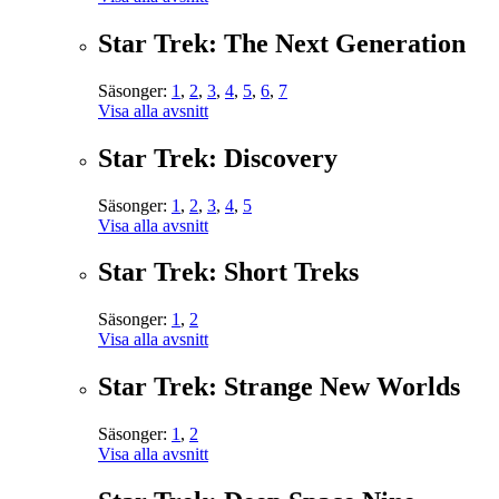
Star Trek: The Next Generation
Säsonger:
1
,
2
,
3
,
4
,
5
,
6
,
7
Visa alla avsnitt
Star Trek: Discovery
Säsonger:
1
,
2
,
3
,
4
,
5
Visa alla avsnitt
Star Trek: Short Treks
Säsonger:
1
,
2
Visa alla avsnitt
Star Trek: Strange New Worlds
Säsonger:
1
,
2
Visa alla avsnitt