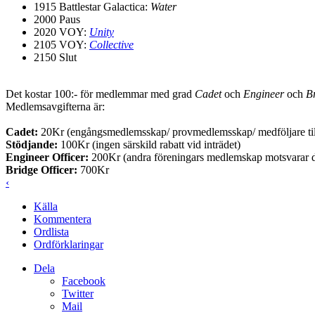
1915 Battlestar Galactica:
Water
2000 Paus
2020 VOY:
Unity
2105 VOY:
Collective
2150 Slut
Det kostar 100:- för medlemmar med grad
Cadet
och
Engineer
och
Br
Medlemsavgifterna är:
Cadet:
20Kr (engångsmedlemsskap/ provmedlemsskap/ medföljare til
Stödjande:
100Kr (ingen särskild rabatt vid inträdet)
Engineer Officer:
200Kr (andra föreningars medlemskap motsvarar de
Bridge Officer:
700Kr
‹
Källa
Kommentera
Ordlista
Ordförklaringar
Dela
Facebook
Twitter
Mail