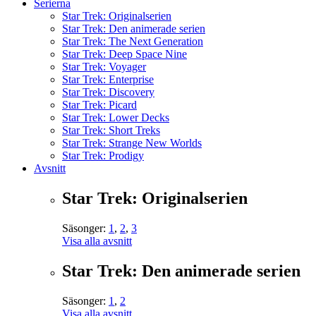
Serierna
Star Trek: Originalserien
Star Trek: Den animerade serien
Star Trek: The Next Generation
Star Trek: Deep Space Nine
Star Trek: Voyager
Star Trek: Enterprise
Star Trek: Discovery
Star Trek: Picard
Star Trek: Lower Decks
Star Trek: Short Treks
Star Trek: Strange New Worlds
Star Trek: Prodigy
Avsnitt
Star Trek: Originalserien
Säsonger:
1
,
2
,
3
Visa alla avsnitt
Star Trek: Den animerade serien
Säsonger:
1
,
2
Visa alla avsnitt