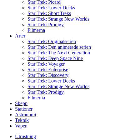
Star Trek: Picard
Star Trek: Lower Decks
Star Trek: Short Treks
Star Trek: Strange New Worlds
Star Trek: Prodigy
Filmerna
Arter
Star Trek: Originalserien
Star Trek: Den animerade serien
Star Trek: The Next Generation
Star Trek: Deep Space Nine
Star Trek: Voyager
Star Trek: Enterprise
Star Trek: Discovery
Star Trek: Lower Decks
Star Trek: Strange New Worlds
Star Trek: Prodigy
Filmerna
Skepp
Stationer
Astronomi
Teknik
Vapen
Utrustning