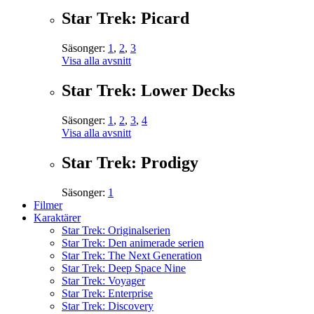
Star Trek: Picard
Säsonger:
1
,
2
,
3
Visa alla avsnitt
Star Trek: Lower Decks
Säsonger:
1
,
2
,
3
,
4
Visa alla avsnitt
Star Trek: Prodigy
Säsonger:
1
Filmer
Karaktärer
Star Trek: Originalserien
Star Trek: Den animerade serien
Star Trek: The Next Generation
Star Trek: Deep Space Nine
Star Trek: Voyager
Star Trek: Enterprise
Star Trek: Discovery