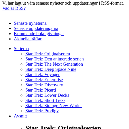
Vi har lagt ut våra senaste nyheter och uppdateringar i RSS-format.
Vad är RSS?
Senaste nyheterna
Senaste uppdateringarna
Kommande bokutgivningar
Aktuella träffar
Serierna
Star Trek: Originalserien
Star Trek: Den animerade serien
Star Trek: The Next Generation
Star Trek: Deep Space Nine
Star Trek: Voyager
Star Trek: Enterprise
Star Trek: Discovery
Star Trek: Picard
Star Trek: Lower Decks
Star Trek: Short Treks
Star Trek: Strange New Worlds
Star Trek: Prodigy
Avsnitt
Star Trek: Originalserien