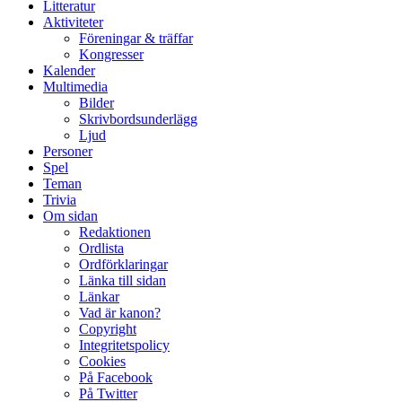
Litteratur
Aktiviteter
Föreningar & träffar
Kongresser
Kalender
Multimedia
Bilder
Skrivbordsunderlägg
Ljud
Personer
Spel
Teman
Trivia
Om sidan
Redaktionen
Ordlista
Ordförklaringar
Länka till sidan
Länkar
Vad är kanon?
Copyright
Integritetspolicy
Cookies
På Facebook
På Twitter