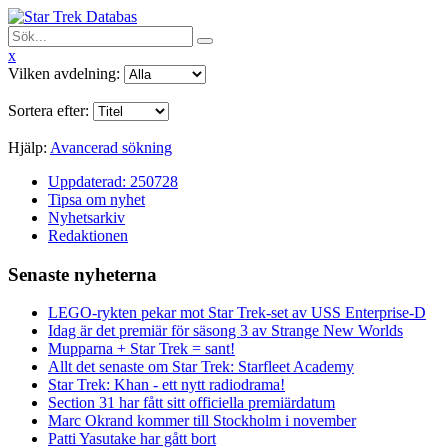
x
Vilken avdelning:
Sortera efter:
Hjälp:
Avancerad sökning
Uppdaterad: 250728
Tipsa om nyhet
Nyhetsarkiv
Redaktionen
Senaste nyheterna
LEGO-rykten pekar mot Star Trek-set av USS Enterprise-D
Idag är det premiär för säsong 3 av Strange New Worlds
Mupparna + Star Trek = sant!
Allt det senaste om Star Trek: Starfleet Academy
Star Trek: Khan - ett nytt radiodrama!
Section 31 har fått sitt officiella premiärdatum
Marc Okrand kommer till Stockholm i november
Patti Yasutake har gått bort