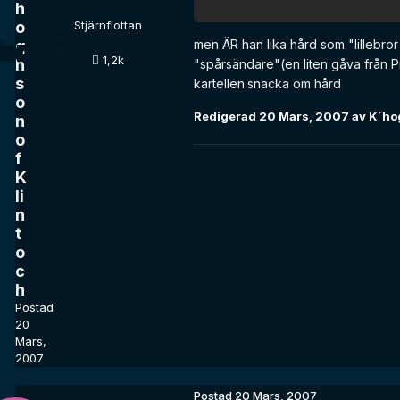
h
o
Stjärnflottan
g
men ÄR han lika hård som "lillebror 
1,2k
h
"spårsändare"(en liten gåva från Pre
s
kartellen.snacka om hård
o
Redigerad
20 Mars, 2007
av K´hog
n
o
f
K
li
n
t
o
c
h
Postad
20
Mars,
2007
Postad
20 Mars, 2007