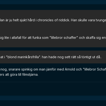
n är ju helt sjukt hård i chronicles of riddick. Han skulle vara tvung
ig lite i allafall för att funka som "lillebror schaffer" och skaffa sig e
at i "blond marinkårsfrilla". han hade nog sett rätt så töntigt ut då..
g" nog, snarare spinkig om man jämför med Arnold och "lillebror Schaff
 att göra till filmstjärna.