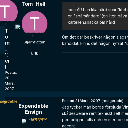
Tom_Hell
men ÄR han lika hård som "lilleb
en "spårsändare"(en liten gåva fr
kartellen.snacka om hård
T
o
Om det där beskriver någon slags te
m
Stjärnflottan
kandidat. Finns det någon hyfsat "u
_
1k
H
el
l
Postad
20
Mars,
2007
Postad
21 Mars, 2007
(redigerade)
Expendable
Jag tycker man borde förbjuda Vin D
Ensign
skådespelare rent tekniskt sett men
personlighet alls och en mer torr o
accent.