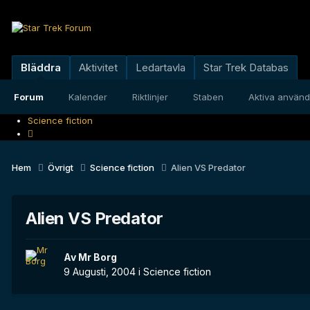
Bläddra
Aktivitet
Ledartavla
Star Trek Databas
Forum
Kalender
Riktlinjer
Staben
Aktiva använ
Science fiction
Hem
Övrigt
Science fiction
Alien VS Predator
Alien VS Predator
Av
Mr Borg
9 Augusti, 2004
i
Science fiction