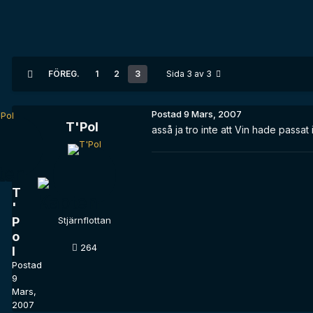
FÖREG.
1
2
3
Sida 3 av 3
Postad
9 Mars, 2007
T'Pol
asså ja tro inte att Vin hade passat 
T
'
P
Stjärnflottan
o
264
l
Postad
9
Mars,
2007