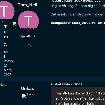
Postad
21 Mars, 2007
(redigerade)
Tom_Hell
Jag sa väl ungefär som dig ända til
Det är iofs ingen Oscrasvinnande fö
Redigerad
21 Mars, 2007
av Tom_H
T
o
m
Stjärnflottan
_
1k
H
el
l
Postad
21
Mars,
2007
Postad
21 Mars, 2007
Unkas
men ÄR han lika hård som "lilleb
en "spårsändare"(en liten gåva fr
kartellen.snacka om hård