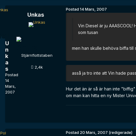
Postad
14 Mars, 2007
Unkas
Vin Diesel är ju AAASCOOL! Ha
som tusan
U
men han skulle behöva biffa till s
n
k
Stjärnflottstaben
a
2,4k
s
asså ja tro inte att Vin hade pass
Postad
14
Mars,
Hur det än är så är han inte "biffi
2007
om man kan hitta en ny Mister Univers
Postad
20 Mars, 2007
(redigerade)