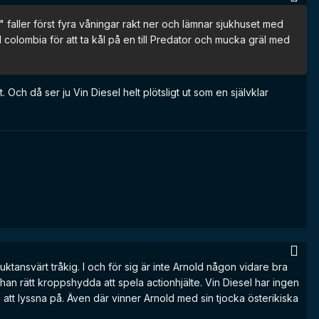
r" faller först fyra våningar rakt ner och lämnar sjukhuset med
l colombia för att ta kål på en till Predator och mucka gräl med
Och då ser ju Vin Diesel helt plötsligt ut som en självklar
ktansvärt tråkig. I och för sig är inte Arnold någon vidare bra
an rätt kroppshydda att spela actionhjälte. Vin Diesel har ingen
 att lyssna på. Även där vinner Arnold med sin tjocka österikiska