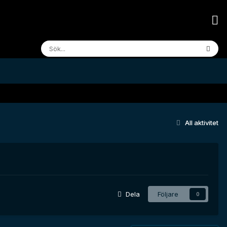
All aktivitet
Dela
Följare
0