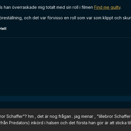
ls han överraskade mig totalt med sin roll i filmen
Find me guilty
.
reställning, och det var förvisso en roll som var som klippt och skur
ell
ror Schaffer"? hm , det är nog frågan . jag menar , "lillebror Schaffe
ån Predators) inkörd i halsen och det första han gör är att sticka til