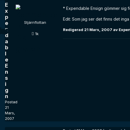
E
* Expendable Ensign gömmer sig fö
x
p
Edit: Som jag ser det finns det ing
e
Stjärnflottan
n
Redigerad
21 Mars, 2007
av Expen
1k
d
a
b
l
e
E
n
s
i
g
n
Postad
21
Mars,
2007