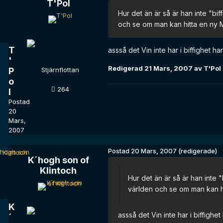
T'Pol
Hur det än är så är han inte "bi
och se om man kan hitta en ny Mis
T
assså det Vin inte har i biffighet har
'
Redigerad
21 Mars, 2007
av T'Pol
P
Stjärnflottan
o
264
l
Postad
20
Mars,
2007
Postad
20 Mars, 2007
(redigerade)
K´hogh son of
Klintoch
Hur det än är så är han inte 
världen och se om man kan hitt
K
assså det Vin inte har i biffighet 
´