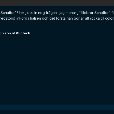
Schaffer"? hm , det är nog frågan . jag menar , "lillebror Schaffer" 
dators) inkörd i halsen och det första han gör är att sticka till colo
h son of Klintoch