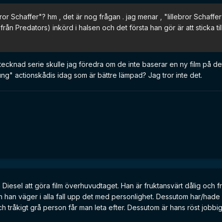
ror Schaffer"? hm , det är nog frågan . jag menar , "lillebror Schaffe
ån Predators) inkörd i halsen och det första han gör är att sticka til
cknad serie skulle jag föredra om de inte baserar en ny film på det. 
ng" actionskådis idag som är bättre lämpad? Jag tror inte det.
iesel att göra film överhuvudtaget. Han är fruktansvärt dålig och fru
 han väger i alla fall upp det med personlighet. Dessutom har/hade h
ch tråkigt grå person får man leta efter. Dessutom är hans röst jobbig