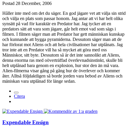
Postad
28 December, 2006
Håller inte med om det du säger. En god jägare vet att välja sin strid
och välja en plats som passar honom. Jag antar att vi har helt olika
synsätt på vad för karaktär en Predator har. Jag tycker att en
predators sätt att vara som jägare, går helt emot vad som sägs i
filmen. I filmen säger man att Predator har gett människan kunskap
och kunnande att bygga pyramiderna. Dessutom säger man att de
har förlorat mot Aliens och att hela civilisationer har utplånats. Jag
tror inte att en Predator vill ha så mycket att göra med oss
Människor, sitt byte. Dessutom så är det inte sannolikt att Aliens,
denna enorma ras med oöverträffad överlevnadsinstinkt, skulle bli
helt utplånad bara genom en explosion, hur stor den än må vara.
Alien-filmerna visar gång på gång hur de överlever och kommer
åter. Alltså följdaktligen så borde jorden vara bebod av Aliens och
mäniskan vara utplånad för länge sedan.
Citera
Expendable Ensign