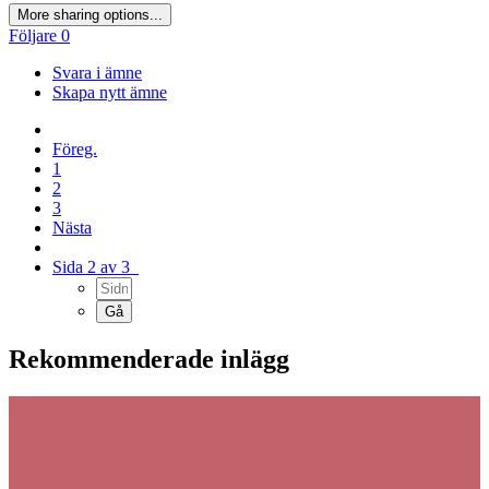
More sharing options...
Följare
0
Svara i ämne
Skapa nytt ämne
Föreg.
1
2
3
Nästa
Sida 2 av 3
Rekommenderade inlägg