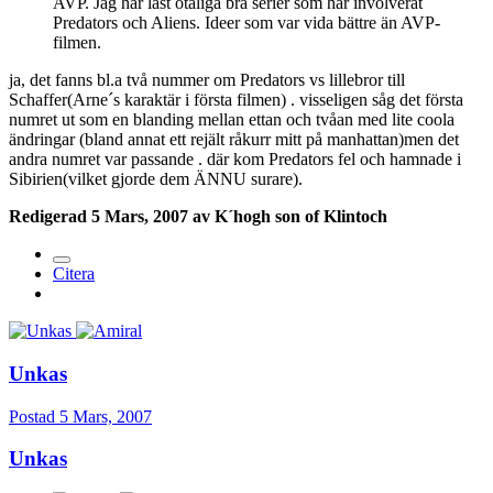
AVP. Jag har läst otaliga bra serier som har involverat
Predators och Aliens. Ideer som var vida bättre än AVP-
filmen.
ja, det fanns bl.a två nummer om Predators vs lillebror till
Schaffer(Arne´s karaktär i första filmen) . visseligen såg det första
numret ut som en blanding mellan ettan och tvåan med lite coola
ändringar (bland annat ett rejält råkurr mitt på manhattan)men det
andra numret var passande . där kom Predators fel och hamnade i
Sibirien(vilket gjorde dem ÄNNU surare).
Redigerad
5 Mars, 2007
av K´hogh son of Klintoch
Citera
Unkas
Postad
5 Mars, 2007
Unkas