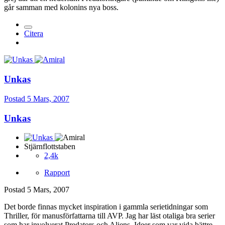
går samman med kolonins nya boss.
Citera
Unkas
Postad
5 Mars, 2007
Unkas
Stjärnflottstaben
2,4k
Rapport
Postad
5 Mars, 2007
Det borde finnas mycket inspiration i gammla serietidningar som
Thriller, för manusförfattarna till AVP. Jag har läst otaliga bra serier
som har involverat Predators och Aliens. Ideer som var vida bättre