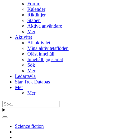
Forum
Kalender
Riktlinjer
Staben
Aktiva användare
Mer
Aktivitet
All aktivitet
Mina aktivitetsflöden
Oläst innehåll
Innehåll jag startat
Sök
Mer
Ledartavla
Star Trek Databas
Mer
Mer
Science fiction