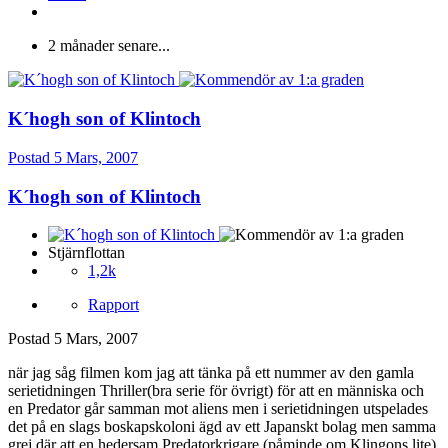
2 månader senare...
K´hogh son of Klintoch
Postad
5 Mars, 2007
K´hogh son of Klintoch
Stjärnflottan
1,2k
Rapport
Postad
5 Mars, 2007
när jag såg filmen kom jag att tänka på ett nummer av den gamla
serietidningen Thriller(bra serie för övrigt) för att en människa och
en Predator går samman mot aliens men i serietidningen utspelades
det på en slags boskapskoloni ägd av ett Japanskt bolag men samma
grej där att en hedersam Predatorkrigare (påminde om Klingons lite)