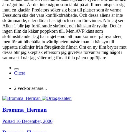
är något bra. Är det inte någon som tänkt på att filmen utspelar sig
inuti en glaciär, Predators söker sig bara till platser som är varma.
Dessutom ska det vara konfliktdrabbade. Och dessa aliens är inte
skrämmande, eller dödar hastigt och sedan försvinner. När jag ser
Alien 1 blir jag fortfarande skrämd, och känslan är ryslig. Det är
ingen film du käkar poppkorn till. Men AVP käns som
slöfilmstittande. Jag har inget emot att man kommer på nya ideer,
men för att bibehålla trovärdigheten måste man ta hänsyn till
uppsatta riktlinjer från föregående filmer. Om en ny film bryter mot
dessa blir jag skeptisk eftersom jag givetvis förväntar mig något i
samma stil när jag sätter mig för att titta på en uppföjlare.
Citera
2 veckor senare...
Bromma_Herman
Postad
16 December, 2006