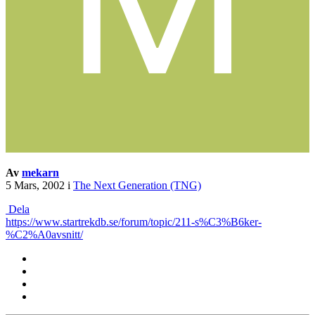
Av
mekarn
5 Mars, 2002
i
The Next Generation (TNG)
Dela
https://www.startrekdb.se/forum/topic/211-s%C3%B6ker-
%C2%A0avsnitt/