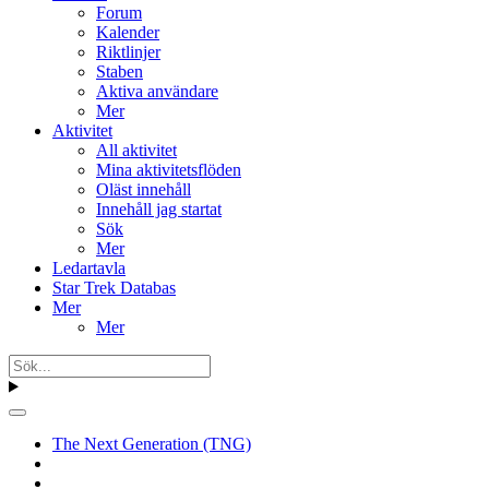
Forum
Kalender
Riktlinjer
Staben
Aktiva användare
Mer
Aktivitet
All aktivitet
Mina aktivitetsflöden
Oläst innehåll
Innehåll jag startat
Sök
Mer
Ledartavla
Star Trek Databas
Mer
Mer
The Next Generation (TNG)