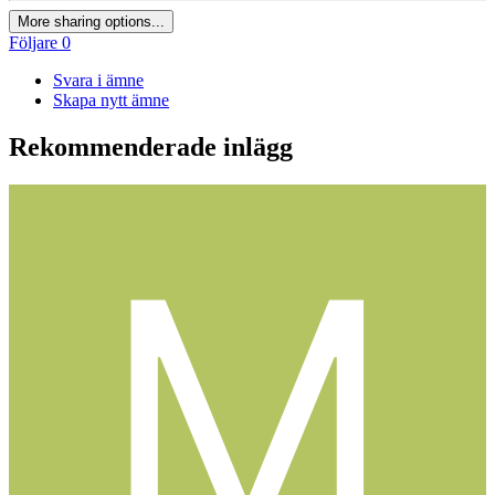
More sharing options...
Följare
0
Svara i ämne
Skapa nytt ämne
Rekommenderade inlägg