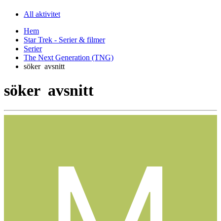
All aktivitet
Hem
Star Trek - Serier & filmer
Serier
The Next Generation (TNG)
söker avsnitt
söker avsnitt