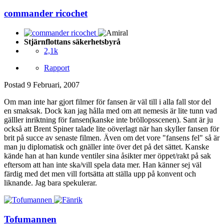
commander ricochet
Stjärnflottans säkerhetsbyrå
2,1k
Rapport
Postad
9 Februari, 2007
Om man inte har gjort filmer för fansen är väl till i alla fall stor del
en smaksak. Dock kan jag hålla med om att nemesis är lite tunn vad
gälller inriktning för fansen(kanske inte bröllopsscenen). Sant är ju
också att Brent Spiner talade lite oöverlagt när han skyller fansen för
brit på succe av senaste filmen. Även om det vore "fansens fel" så är
man ju diplomatisk och gnäller inte över det på det sättet. Kanske
kände han at han kunde ventiler sina åsikter mer öppet/rakt på sak
eftersom att han inte ska/vill spela data mer. Han känner sej väl
färdig med det men vill fortsätta att ställa upp på konvent och
liknande. Jag bara spekulerar.
Tofumannen