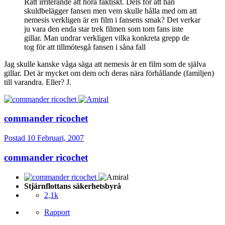
Rätt irriterande att höra faktiskt. Dels för att han
skuldbelägger fansen men vem skulle hålla med om att
nemesis verkligen är en film i fansens smak? Det verkar
ju vara den enda star trek filmen som tom fans inte
gillar. Man undrar verkligen vilka konkreta grepp de
tog för att tillmötesgå fansen i såna fall
Jag skulle kanske våga säga att nemesis är en film som de själva
gillar. Det är mycket om dem och deras nära förhållande (familjen)
till varandra. Eller? J.
commander ricochet
Postad
10 Februari, 2007
commander ricochet
Stjärnflottans säkerhetsbyrå
2,1k
Rapport