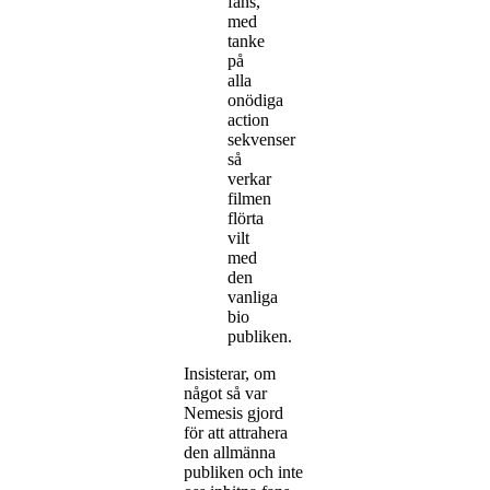
fans,
med
tanke
på
alla
onödiga
action
sekvenser
så
verkar
filmen
flörta
vilt
med
den
vanliga
bio
publiken.
Insisterar, om
något så var
Nemesis gjord
för att attrahera
den allmänna
publiken och inte