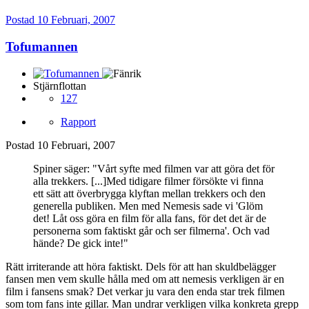
Postad
10 Februari, 2007
Tofumannen
Stjärnflottan
127
Rapport
Postad
10 Februari, 2007
Spiner säger: "Vårt syfte med filmen var att göra det för
alla trekkers. [...]Med tidigare filmer försökte vi finna
ett sätt att överbrygga klyftan mellan trekkers och den
generella publiken. Men med Nemesis sade vi 'Glöm
det! Låt oss göra en film för alla fans, för det det är de
personerna som faktiskt går och ser filmerna'. Och vad
hände? De gick inte!"
Rätt irriterande att höra faktiskt. Dels för att han skuldbelägger
fansen men vem skulle hålla med om att nemesis verkligen är en
film i fansens smak? Det verkar ju vara den enda star trek filmen
som tom fans inte gillar. Man undrar verkligen vilka konkreta grepp