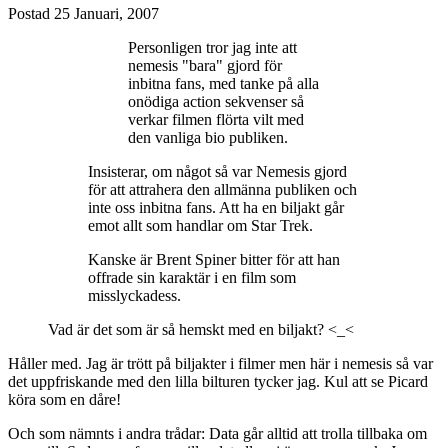
Postad
25 Januari, 2007
Personligen tror jag inte att
nemesis "bara" gjord för
inbitna fans, med tanke på alla
onödiga action sekvenser så
verkar filmen flörta vilt med
den vanliga bio publiken.
Insisterar, om något så var Nemesis gjord
för att attrahera den allmänna publiken och
inte oss inbitna fans. Att ha en biljakt går
emot allt som handlar om Star Trek.
Kanske är Brent Spiner bitter för att han
offrade sin karaktär i en film som
misslyckadess.
Vad är det som är så hemskt med en biljakt? <_<
Håller med. Jag är trött på biljakter i filmer men här i nemesis så var
det uppfriskande med den lilla bilturen tycker jag. Kul att se Picard
köra som en dåre!
Och som nämnts i andra trådar: Data går alltid att trolla tillbaka om