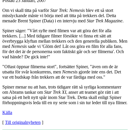
Postad
23 Januari, 2007
Om vi skall titta på varför
Star Trek: Nemesis
blev ett så stort
misslyckande måste vi börja med att titta på trekkers del. Detta
menade Brent Spiner (Data) i en intervju med
Star Trek Magazine
.
Spiner säger: "Vårt syfte med filmen var att göra det för alla
trekkers. [...] Med tidigare filmer försökte vi finna ett sätt att
överbrygga klyftan mellan trekkers och den generella publiken. Men
med
Nemesis
sade vi 'Glöm det! Låt oss göra en film för alla fans,
för det det är de personerna som faktiskt går och ser filmerna'. Och
vad hände? De gick inte!"
"Oftast öppnar filmerna stort", fortsätter Spiner, "även om de är
utsatta för svår konkurrens, men
Nemesis
gjorde inte ens det. Det
var ett budskap från trekkers att de var färdiga med oss."
Spiner menar nu att han, trots tidigare rätt så syrliga kommentarer
om Abrams tankar om
Star Trek XI
, anser att teamet gör rätt i att
satsa på ett helt nytt spår inom Star Trek. Detta skall enligt Spiner
förhoppningsvis leda till en ny serie som i sin tur leder till nya filmer.
Källa
[
Till originalnyheten
]