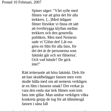
Postad
10 Februari, 2007
Spiner säger: "Vårt syfte med
filmen var att göra det för alla
trekkers. [...]Med tidigare
filmer försökte vi finna ett sätt
att överbrygga klyftan mellan
trekkers och den generella
publiken. Men med Nemesis
sade vi 'Glöm det! Låt oss
göra en film för alla fans, för
det det är de personerna som
faktiskt går och ser filmerna'.
Och vad hände? De gick
inte!"
Rätt irriterande att höra faktiskt. Dels för
att han skuldbelägger fansen men vem
skulle hålla med om att nemesis verkligen
är en film i fansens smak? Det verkar ju
vara den enda star trek filmen som tom
fans inte gillar. Man undrar verkligen vilka
konkreta grepp de tog för att tillmötesgå
fansen i såna fall