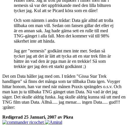
Håller med. Jag är trött på biljakter i filmer men här i
nemesis så var det uppfriskande med den lilla bilturen
tycker jag. Kul att se Picard köra som en dåre!
Och som nämnts i andra trådar: Data går alltid att trolla
tillbaka om man vill. Sedan om fansen gillar det eller ej
är en annan sak. Jag hade gärna sett en rulle till med
TNG-gänget i alla fall. Men det kommer väl till 98%
säkerhet inte att hända.
Jag ger "nemesis" godkänt men inte mer. Sedan så
tycker jag att det är lätt att tycka att en star trek film är
bättre än vad den är pga man är en trekkie! Så som
trekkie ger jag den ett starkt godkännt ;)
Det om Data håller jag med om. I tråden "Gissa Star Trek
handligen" så finns det många som tar tillbaka Data igen. Voyger
hittar honom, han var med när månen Praxis sprängdes o.s.v. Och
man kan ju ta tillbaka TNG gänget utan Data. Nä vad är det jag
säger. Det skulle aldrig funka. Jag skulle aldrig kunna stå utt med en
TNG film utan Data. Alltså..... jag menar.... ingen Data..... gud!!!
:gråter:
Redigerad
25 Januari, 2007
av Pkea