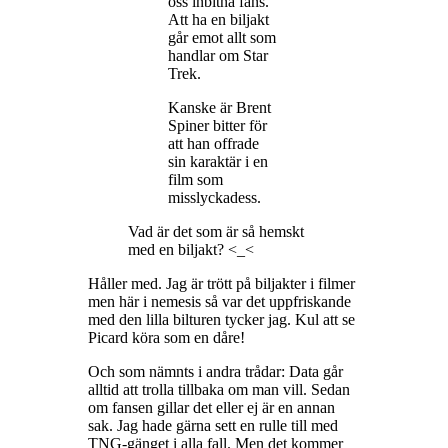
oss inbitna fans.
Att ha en biljakt
går emot allt som
handlar om Star
Trek.
Kanske är Brent
Spiner bitter för
att han offrade
sin karaktär i en
film som
misslyckadess.
Vad är det som är så hemskt
med en biljakt? <_<
Håller med. Jag är trött på biljakter i filmer
men här i nemesis så var det uppfriskande
med den lilla bilturen tycker jag. Kul att se
Picard köra som en dåre!
Och som nämnts i andra trådar: Data går
alltid att trolla tillbaka om man vill. Sedan
om fansen gillar det eller ej är en annan
sak. Jag hade gärna sett en rulle till med
TNG-gänget i alla fall. Men det kommer