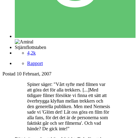
Stjärnflottstaben
4,2k
Rapport
Postad
10 Februari, 2007
Spiner säger: "Vårt syfte med filmen var
att göra det för alla trekkers. [...]Med
tidigare filmer försökte vi finna ett sätt att
överbrygga klyftan mellan trekkers och
den generella publiken. Men med Nemesis
sade vi 'Glöm det! Låt oss göra en film för
alla fans, för det det är de personerna som
faktiskt går och ser filmerna'. Och vad
hände? De gick inte!"