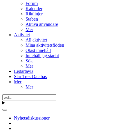
Forum
Kalender
Riktlinjer
Staben
Aktiva användare
Mer
Aktivitet
All aktivitet
Mina aktivitetsflöden
Oläst innehåll
Innehåll jag startat
Sök
Mer
Ledartavla
Star Trek Databas
Mer
Mer
Nyhetsdiskussioner