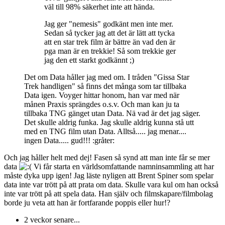
väl till 98% säkerhet inte att hända.
Jag ger "nemesis" godkänt men inte mer.
Sedan så tycker jag att det är lätt att tycka
att en star trek film är bättre än vad den är
pga man är en trekkie! Så som trekkie ger
jag den ett starkt godkännt ;)
Det om Data håller jag med om. I tråden "Gissa Star
Trek handligen" så finns det många som tar tillbaka
Data igen. Voyger hittar honom, han var med när
månen Praxis sprängdes o.s.v. Och man kan ju ta
tillbaka TNG gänget utan Data. Nä vad är det jag säger.
Det skulle aldrig funka. Jag skulle aldrig kunna stå utt
med en TNG film utan Data. Alltså..... jag menar....
ingen Data..... gud!!! :gråter:
Och jag håller helt med dej! Fasen så synd att man inte får se mer
data
Vi får starta en världsomfattande namninsammling att har
måste dyka upp igen! Jag läste nyligen att Brent Spiner som spelar
data inte var trött på att prata om data. Skulle vara kul om han också
inte var trött på att spela data. Han själv och filmskapare/filmbolag
borde ju veta att han är fortfarande poppis eller hur!?
2 veckor senare...