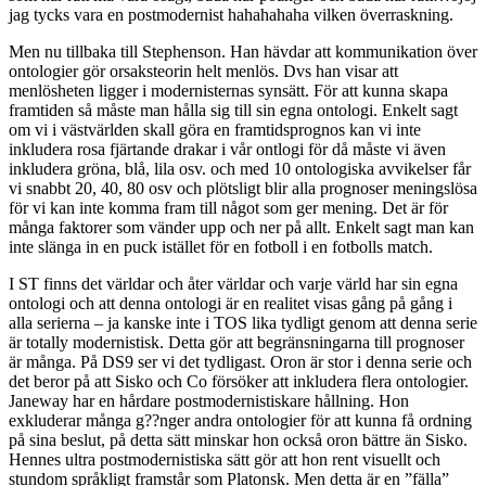
jag tycks vara en postmodernist hahahahaha vilken överraskning.
Men nu tillbaka till Stephenson. Han hävdar att kommunikation över
ontologier gör orsaksteorin helt menlös. Dvs han visar att
menlösheten ligger i modernisternas synsätt. För att kunna skapa
framtiden så måste man hålla sig till sin egna ontologi. Enkelt sagt
om vi i västvärlden skall göra en framtidsprognos kan vi inte
inkludera rosa fjärtande drakar i vår ontlogi för då måste vi även
inkludera gröna, blå, lila osv. och med 10 ontologiska avvikelser får
vi snabbt 20, 40, 80 osv och plötsligt blir alla prognoser meningslösa
för vi kan inte komma fram till något som ger mening. Det är för
många faktorer som vänder upp och ner på allt. Enkelt sagt man kan
inte slänga in en puck istället för en fotboll i en fotbolls match.
I ST finns det världar och åter världar och varje värld har sin egna
ontologi och att denna ontologi är en realitet visas gång på gång i
alla serierna – ja kanske inte i TOS lika tydligt genom att denna serie
är totally modernistisk. Detta gör att begränsningarna till prognoser
är många. På DS9 ser vi det tydligast. Oron är stor i denna serie och
det beror på att Sisko och Co försöker att inkludera flera ontologier.
Janeway har en hårdare postmodernistiskare hållning. Hon
exkluderar många g??nger andra ontologier för att kunna få ordning
på sina beslut, på detta sätt minskar hon också oron bättre än Sisko.
Hennes ultra postmodernistiska sätt gör att hon rent visuellt och
stundom språkligt framstår som Platonsk. Men detta är en ”fälla”