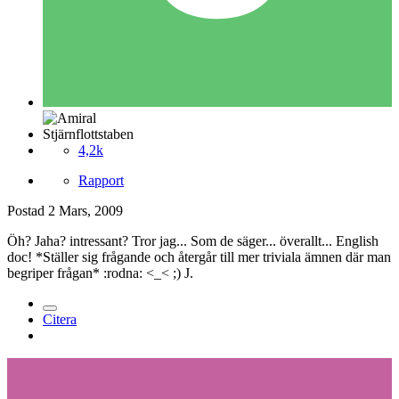
Stjärnflottstaben
4,2k
Rapport
Postad
2 Mars, 2009
Öh? Jaha? intressant? Tror jag... Som de säger... överallt... English
doc! *Ställer sig frågande och återgår till mer triviala ämnen där man
begriper frågan* :rodna: <_< ;) J.
Citera