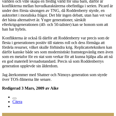
världen och ville skapa en fredlig värld för sina barn, därför är
konflikterna mellan huvudkaraktärerna obefintliga i serien. Picard är
under den första säsongen av TNG, då Roddenberry styrde, en
auktoritet i moraliska frågor. Det blir ingen debatt, utan han vet vad
det bästa alternativet är. Yngre generationer, särskilt
efterkrigsgenerationen (40- och 50-talister) kan se honom som att
han har hybris.
Konflikterna är också få därför att Roddenberry var precis som de
flesta i generationen positiv till statens roll och dess förmåga att
fördela resurser, vilket skulle förhindra krig. Replicatortekniken kan
därför kanske både ses som modernistiskt framstegsvänlig men även
som en metafor för en stat som verkar för att kunna hjälpa alla att nå
en god materiell levnadsstandard. Precis så som Roddenberrys
generation upplevde sin ålderdom.
Jag återkommer med Shatner och Nimoys generation som styrde
över TOS-filmerna lite senare.
Redigerad
3 Mars, 2009
av Aike
Citera