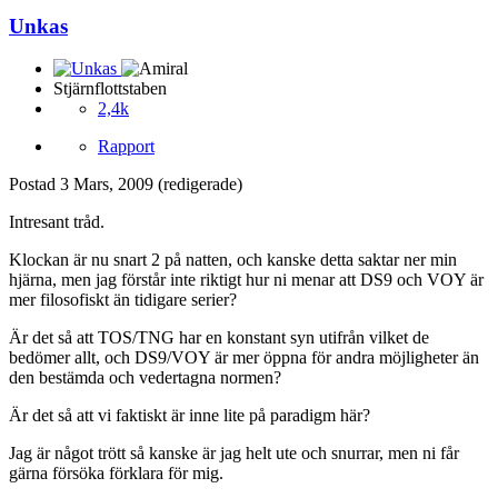
Unkas
Stjärnflottstaben
2,4k
Rapport
Postad
3 Mars, 2009
(redigerade)
Intresant tråd.
Klockan är nu snart 2 på natten, och kanske detta saktar ner min
hjärna, men jag förstår inte riktigt hur ni menar att DS9 och VOY är
mer filosofiskt än tidigare serier?
Är det så att TOS/TNG har en konstant syn utifrån vilket de
bedömer allt, och DS9/VOY är mer öppna för andra möjligheter än
den bestämda och vedertagna normen?
Är det så att vi faktiskt är inne lite på paradigm här?
Jag är något trött så kanske är jag helt ute och snurrar, men ni får
gärna försöka förklara för mig.