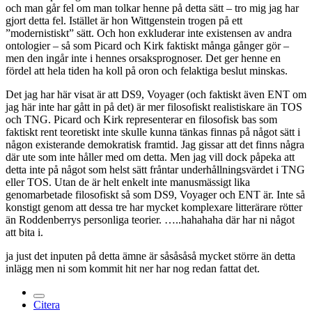
och man går fel om man tolkar henne på detta sätt – tro mig jag har
gjort detta fel. Istället är hon Wittgenstein trogen på ett
”modernistiskt” sätt. Och hon exkluderar inte existensen av andra
ontologier – så som Picard och Kirk faktiskt många gånger gör –
men den ingår inte i hennes orsaksprognoser. Det ger henne en
fördel att hela tiden ha koll på oron och felaktiga beslut minskas.
Det jag har här visat är att DS9, Voyager (och faktiskt även ENT om
jag här inte har gått in på det) är mer filosofiskt realistiskare än TOS
och TNG. Picard och Kirk representerar en filosofisk bas som
faktiskt rent teoretiskt inte skulle kunna tänkas finnas på något sätt i
någon existerande demokratisk framtid. Jag gissar att det finns några
där ute som inte håller med om detta. Men jag vill dock påpeka att
detta inte på något som helst sätt fråntar underhållningsvärdet i TNG
eller TOS. Utan de är helt enkelt inte manusmässigt lika
genomarbetade filosofiskt så som DS9, Voyager och ENT är. Inte så
konstigt genom att dessa tre har mycket komplexare litterärare rötter
än Roddenberrys personliga teorier. …..hahahaha där har ni något
att bita i.
ja just det inputen på detta ämne är såsåsåså mycket större än detta
inlägg men ni som kommit hit ner har nog redan fattat det.
Citera