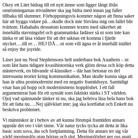
Okey ett Litet bidrag till ett nytt ämne som ligger långt ifrån
omröstningarnas trivialiteter ska jag bidra med innan jag faller
tillbaka till slummer. Förhoppningsvis kommer någon att finna saker
här att bygga vidare på…skulle dock inte förvåna mig om fallet blir
tvärtom. Hahahahs dessutom kommer texten med säkerhet att
innehålla stavningsfel och grammatiska fadäser så ni som inte kan
tänka er att läsa vidare för att det saknas ett komma i fjärde
stycket….till er… HEJ DÅ…ni som vill ägna er åt innehåll istället
så enjoy the joyride.
Läser just nu Neal Stephensons helt underbara bok Anathem – ni
som läst hans tidigare kvasihistoriska verk glöm dessa och köp detta
mästerverk, en blivande sf-klassiker – där han betonar en del
intressanta teorier kring kommunikation. Man skulle kunna säga att
han är ultra postmodernist med en negativ framtidssyn. Samtidigt
visar han på hopp och modernismens hopplöshet. I ett fall
argumenterar han för ett synsätt som faktiskt stärks i ST världen.
Ojoj vad spännande tänker ni nu, ska jag behöva läsa hela hans bok
för att fatta nu….Nej självklart inte; jag ska kortfattat och Enkelt nu
beskriva problemet.
Vi människor är i behov av att kunna förutspå framtiden annars
uppstår det oro i vårt sinne. Vår natur tycks tycka att detta är lika
basic som sova, äta och fortplantning. Detta för annars ter sig vår
värld meningslös utan början och slut. Meningslöshet ger oss apati