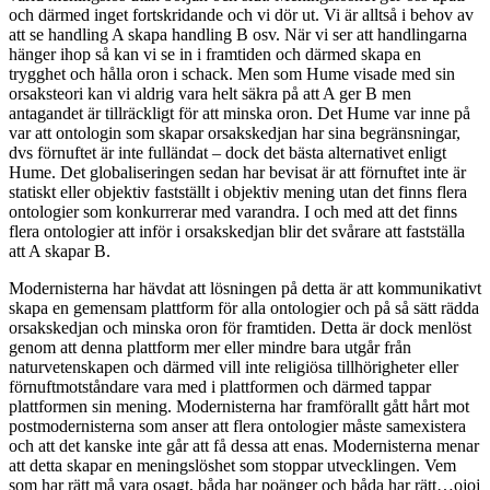
och därmed inget fortskridande och vi dör ut. Vi är alltså i behov av
att se handling A skapa handling B osv. När vi ser att handlingarna
hänger ihop så kan vi se in i framtiden och därmed skapa en
trygghet och hålla oron i schack. Men som Hume visade med sin
orsaksteori kan vi aldrig vara helt säkra på att A ger B men
antagandet är tillräckligt för att minska oron. Det Hume var inne på
var att ontologin som skapar orsakskedjan har sina begränsningar,
dvs förnuftet är inte fulländat – dock det bästa alternativet enligt
Hume. Det globaliseringen sedan har bevisat är att förnuftet inte är
statiskt eller objektiv fastställt i objektiv mening utan det finns flera
ontologier som konkurrerar med varandra. I och med att det finns
flera ontologier att inför i orsakskedjan blir det svårare att fastställa
att A skapar B.
Modernisterna har hävdat att lösningen på detta är att kommunikativt
skapa en gemensam plattform för alla ontologier och på så sätt rädda
orsakskedjan och minska oron för framtiden. Detta är dock menlöst
genom att denna plattform mer eller mindre bara utgår från
naturvetenskapen och därmed vill inte religiösa tillhörigheter eller
förnuftmotståndare vara med i plattformen och därmed tappar
plattformen sin mening. Modernisterna har framförallt gått hårt mot
postmodernisterna som anser att flera ontologier måste samexistera
och att det kanske inte går att få dessa att enas. Modernisterna menar
att detta skapar en meningslöshet som stoppar utvecklingen. Vem
som har rätt må vara osagt, båda har poänger och båda har rätt…ojoj