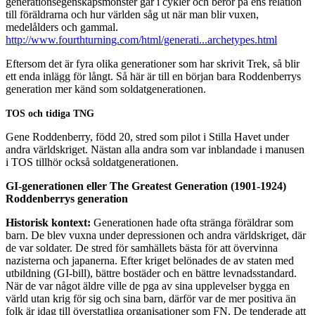
generationsegenskapsmönster går i cykler och beror på ens relation
till föräldrarna och hur världen såg ut när man blir vuxen,
medelålders och gammal.
http://www.fourthturning.com/html/generati...archetypes.html
Eftersom det är fyra olika generationer som har skrivit Trek, så blir
ett enda inlägg för långt. Så här är till en början bara Roddenberrys
generation mer känd som soldatgenerationen.
TOS och tidiga TNG
Gene Roddenberry, född 20, stred som pilot i Stilla Havet under
andra världskriget. Nästan alla andra som var inblandade i manusen
i TOS tillhör också soldatgenerationen.
GI-generationen eller The Greatest Generation (1901-1924)
Roddenberrys generation
Historisk kontext:
Generationen hade ofta stränga föräldrar som
barn. De blev vuxna under depressionen och andra världskriget, där
de var soldater. De stred för samhällets bästa för att övervinna
nazisterna och japanerna. Efter kriget belönades de av staten med
utbildning (GI-bill), bättre bostäder och en bättre levnadsstandard.
När de var något äldre ville de pga av sina upplevelser bygga en
värld utan krig för sig och sina barn, därför var de mer positiva än
folk är idag till överstatliga organisationer som FN. De tenderade att