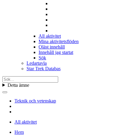
All aktivitet
Mina aktivitetsflöden
Oläst innehåll
Innehåll jag startat
Sök
Ledartavla
Star Trek Databas
Detta ämne
Teknik och vetenskap
All aktivitet
Hem