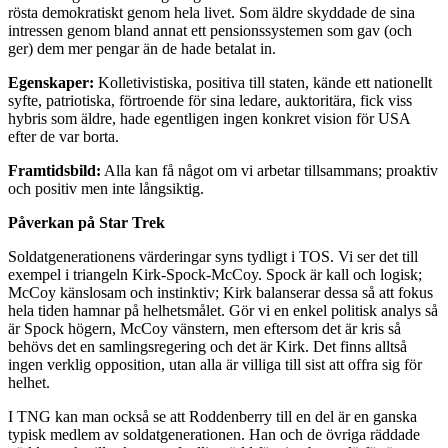
rösta demokratiskt genom hela livet. Som äldre skyddade de sina
intressen genom bland annat ett pensionssystemen som gav (och
ger) dem mer pengar än de hade betalat in.
Egenskaper:
Kolletivistiska, positiva till staten, kände ett nationellt
syfte, patriotiska, förtroende för sina ledare, auktoritära, fick viss
hybris som äldre, hade egentligen ingen konkret vision för USA
efter de var borta.
Framtidsbild:
Alla kan få något om vi arbetar tillsammans; proaktiv
och positiv men inte långsiktig.
Påverkan på Star Trek
Soldatgenerationens värderingar syns tydligt i TOS. Vi ser det till
exempel i triangeln Kirk-Spock-McCoy. Spock är kall och logisk;
McCoy känslosam och instinktiv; Kirk balanserar dessa så att fokus
hela tiden hamnar på helhetsmålet. Gör vi en enkel politisk analys så
är Spock högern, McCoy vänstern, men eftersom det är kris så
behövs det en samlingsregering och det är Kirk. Det finns alltså
ingen verklig opposition, utan alla är villiga till sist att offra sig för
helhet.
I TNG kan man också se att Roddenberry till en del är en ganska
typisk medlem av soldatgenerationen. Han och de övriga räddade