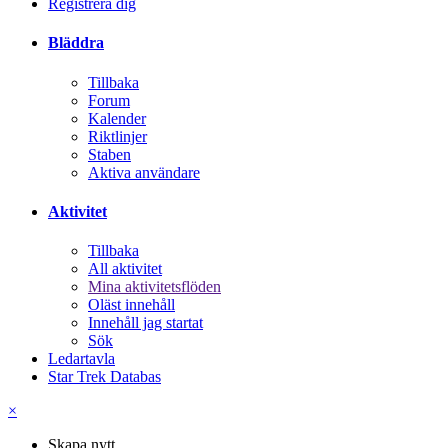
Registrera dig
Bläddra
Tillbaka
Forum
Kalender
Riktlinjer
Staben
Aktiva användare
Aktivitet
Tillbaka
All aktivitet
Mina aktivitetsflöden
Oläst innehåll
Innehåll jag startat
Sök
Ledartavla
Star Trek Databas
×
Skapa nytt...