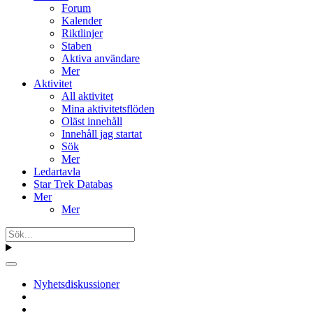
Forum
Kalender
Riktlinjer
Staben
Aktiva användare
Mer
Aktivitet
All aktivitet
Mina aktivitetsflöden
Oläst innehåll
Innehåll jag startat
Sök
Mer
Ledartavla
Star Trek Databas
Mer
Mer
Nyhetsdiskussioner