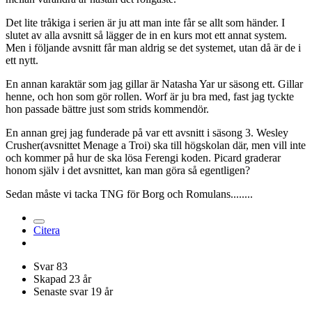
Det lite tråkiga i serien är ju att man inte får se allt som händer. I
slutet av alla avsnitt så lägger de in en kurs mot ett annat system.
Men i följande avsnitt får man aldrig se det systemet, utan då är de i
ett nytt.
En annan karaktär som jag gillar är Natasha Yar ur säsong ett. Gillar
henne, och hon som gör rollen. Worf är ju bra med, fast jag tyckte
hon passade bättre just som strids kommendör.
En annan grej jag funderade på var ett avsnitt i säsong 3. Wesley
Crusher(avsnittet Menage a Troi) ska till högskolan där, men vill inte
och kommer på hur de ska lösa Ferengi koden. Picard graderar
honom själv i det avsnittet, kan man göra så egentligen?
Sedan måste vi tacka TNG för Borg och Romulans........
Citera
Svar
83
Skapad
23 år
Senaste svar
19 år