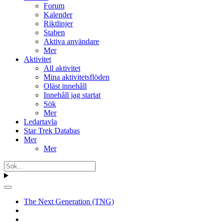
Forum
Kalender
Riktlinjer
Staben
Aktiva användare
Mer
Aktivitet
All aktivitet
Mina aktivitetsflöden
Oläst innehåll
Innehåll jag startat
Sök
Mer
Ledartavla
Star Trek Databas
Mer
Mer
The Next Generation (TNG)