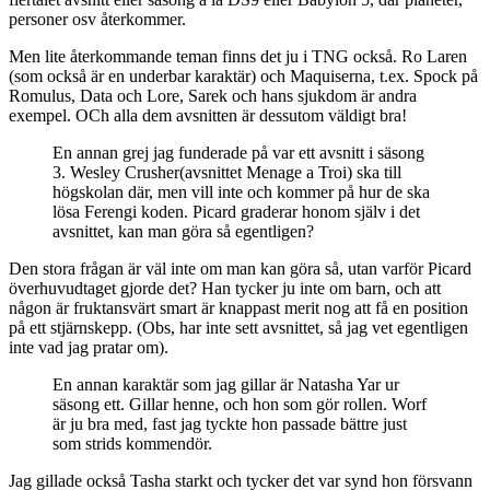
personer osv återkommer.
Men lite återkommande teman finns det ju i TNG också. Ro Laren
(som också är en underbar karaktär) och Maquiserna, t.ex. Spock på
Romulus, Data och Lore, Sarek och hans sjukdom är andra
exempel. OCh alla dem avsnitten är dessutom väldigt bra!
En annan grej jag funderade på var ett avsnitt i säsong
3. Wesley Crusher(avsnittet Menage a Troi) ska till
högskolan där, men vill inte och kommer på hur de ska
lösa Ferengi koden. Picard graderar honom själv i det
avsnittet, kan man göra så egentligen?
Den stora frågan är väl inte om man kan göra så, utan varför Picard
överhuvudtaget gjorde det? Han tycker ju inte om barn, och att
någon är fruktansvärt smart är knappast merit nog att få en position
på ett stjärnskepp. (Obs, har inte sett avsnittet, så jag vet egentligen
inte vad jag pratar om).
En annan karaktär som jag gillar är Natasha Yar ur
säsong ett. Gillar henne, och hon som gör rollen. Worf
är ju bra med, fast jag tyckte hon passade bättre just
som strids kommendör.
Jag gillade också Tasha starkt och tycker det var synd hon försvann