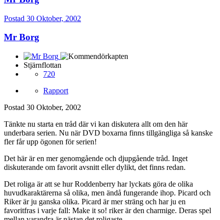
Postad
30 Oktober, 2002
Mr Borg
Stjärnflottan
720
Rapport
Postad
30 Oktober, 2002
Tänkte nu starta en tråd där vi kan diskutera allt om den här
underbara serien. Nu när DVD boxarna finns tillgängliga så kanske
fler får upp ögonen för serien!
Det här är en mer genomgående och djupgående tråd. Inget
diskuterande om favorit avsnitt eller dylikt, det finns redan.
Det roliga är att se hur Roddenberry har lyckats göra de olika
huvudkaraktärerna så olika, men ändå fungerande ihop. Picard och
Riker är ju ganska olika. Picard är mer sträng och har ju en
favoritfras i varje fall: Make it so! riker är den charmige. Deras spel
mellan varandra är nästan det roligaste.