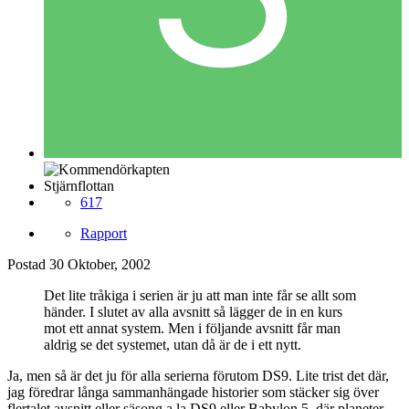
Stjärnflottan
617
Rapport
Postad
30 Oktober, 2002
Det lite tråkiga i serien är ju att man inte får se allt som
händer. I slutet av alla avsnitt så lägger de in en kurs
mot ett annat system. Men i följande avsnitt får man
aldrig se det systemet, utan då är de i ett nytt.
Ja, men så är det ju för alla serierna förutom DS9. Lite trist det där,
jag föredrar långa sammanhängade historier som stäcker sig över
flertalet avsnitt eller säsong a la DS9 eller Babylon 5, där planeter,