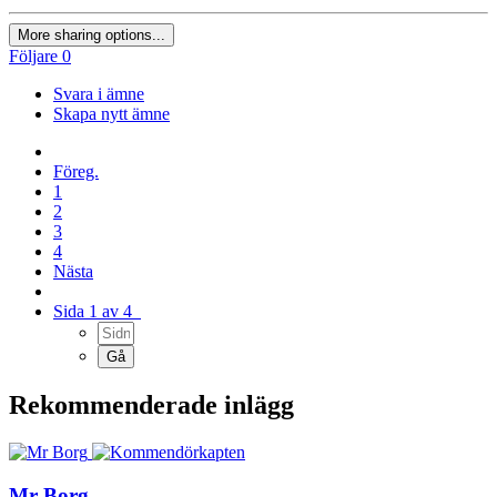
More sharing options...
Följare
0
Svara i ämne
Skapa nytt ämne
Föreg.
1
2
3
4
Nästa
Sida 1 av 4
Rekommenderade inlägg
Mr Borg