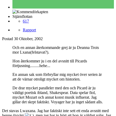
Stjärnflottan
617
Rapport
Postad
30 Oktober, 2002
Och en annan återkommande grej är ju Deanna Trois
mor Lxana(felstavat?).
Hon återkommer ju i en del avsnitt till Picards
förtjusning.........hehe...
En annan sak som förbryllar mig mycket över serien är
att de värnar otroligt mycket om historien.
De drar mycket paralleler med den och Picard är ju
väldigt poetisk ibland, Shakespear. Data spelar fiol,
mycket Mozart och annat konst musik influerat. Jag
gillar det skrpt faktiskt. Voyager har ju inget sådant alls.
Det stavas Lwaxana. Jag har faktiskt inte sett ett enda avsnitt med
henne (tyvärr
), men jag har ju hört att hon är väldigt rolig. Jag