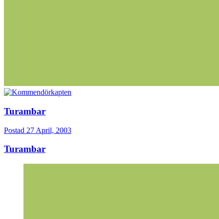
Turambar
Postad
27 April, 2003
Turambar