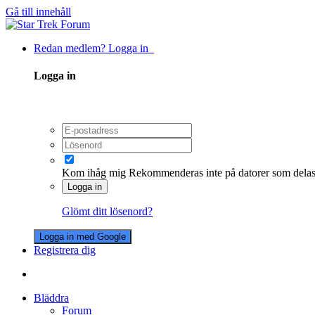
Gå till innehåll
Redan medlem? Logga in
Logga in
Kom ihåg mig
Rekommenderas inte på datorer som dela
Logga in
Glömt ditt lösenord?
Logga in med Google
Registrera dig
Bläddra
Forum