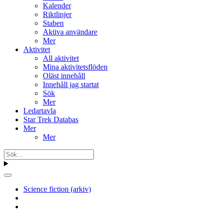
Kalender
Riktlinjer
Staben
Aktiva användare
Mer
Aktivitet
All aktivitet
Mina aktivitetsflöden
Oläst innehåll
Innehåll jag startat
Sök
Mer
Ledartavla
Star Trek Databas
Mer
Mer
Science fiction (arkiv)