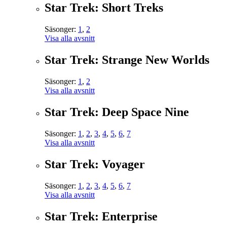
Star Trek: Short Treks
Säsonger:
1
,
2
Visa alla avsnitt
Star Trek: Strange New Worlds
Säsonger:
1
,
2
Visa alla avsnitt
Star Trek: Deep Space Nine
Säsonger:
1
,
2
,
3
,
4
,
5
,
6
,
7
Visa alla avsnitt
Star Trek: Voyager
Säsonger:
1
,
2
,
3
,
4
,
5
,
6
,
7
Visa alla avsnitt
Star Trek: Enterprise