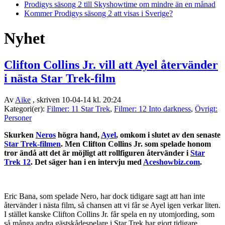
Prodigys säsong 2 till Skyshowtime om mindre än en månad
Kommer Prodigys säsong 2 att visas i Sverige?
Nyhet
Clifton Collins Jr. vill att Ayel återvänder
i nästa Star Trek-film
Av
Aike
, skriven 10-04-14 kl. 20:24
Kategori(er):
Filmer: 11 Star Trek
,
Filmer: 12 Into darkness
,
Övrigt:
Personer
Skurken
Neros
högra hand,
Ayel
, omkom i slutet av den senaste
Star Trek-filmen
. Men Clifton
Collins Jr. som spelade honom
tror ändå att det är möjligt att rollfiguren återvänder i
Star
Trek 12
. Det säger han i en intervju med
Aceshowbiz.com
.
Eric Bana, som spelade Nero, har dock tidigare sagt att han inte
återvänder i nästa film, så chansen att vi får se Ayel igen verkar liten.
I stället kanske Clifton Collins Jr. får spela en ny utomjording, som
så många andra gästskådespelare i Star Trek har gjort tidigare.