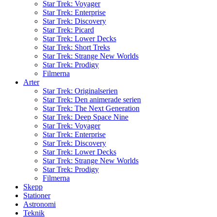
Star Trek: Voyager
Star Trek: Enterprise
Star Trek: Discovery
Star Trek: Picard
Star Trek: Lower Decks
Star Trek: Short Treks
Star Trek: Strange New Worlds
Star Trek: Prodigy
Filmerna
Arter
Star Trek: Originalserien
Star Trek: Den animerade serien
Star Trek: The Next Generation
Star Trek: Deep Space Nine
Star Trek: Voyager
Star Trek: Enterprise
Star Trek: Discovery
Star Trek: Lower Decks
Star Trek: Strange New Worlds
Star Trek: Prodigy
Filmerna
Skepp
Stationer
Astronomi
Teknik