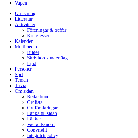
Vapen
Utrustning
Litteratur
Aktiviteter
Föreningar & träffar
Kongresser
Kalender
Multimedia
Bilder
Skrivbordsunderlägg
Ljud
Personer
Spel
Teman
Trivia
Om sidan
Redaktionen
Ordlista
Ordförklaringar
Länka till sidan
Länkar
Vad är kanon?
Copyright
Integritetspolicy