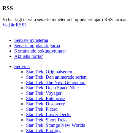
RSS
Vi har lagt ut våra senaste nyheter och uppdateringar i RSS-format.
Vad är RSS?
Senaste nyheterna
Senaste uppdateringarna
Kommande bokutgivningar
Aktuella träffar
Serierna
Star Trek: Originalserien
Star Trek: Den animerade serien
Star Trek: The Next Generation
Star Trek: Deep Space Nine
Star Trek: Voyager
Star Trek: Enterprise
Star Trek: Discovery
Star Trek: Picard
Star Trek: Lower Decks
Star Trek: Short Treks
Star Trek: Strange New Worlds
Star Trek: Prodigy