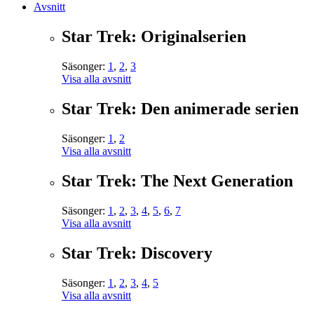
Avsnitt
Star Trek: Originalserien
Säsonger:
1
,
2
,
3
Visa alla avsnitt
Star Trek: Den animerade serien
Säsonger:
1
,
2
Visa alla avsnitt
Star Trek: The Next Generation
Säsonger:
1
,
2
,
3
,
4
,
5
,
6
,
7
Visa alla avsnitt
Star Trek: Discovery
Säsonger:
1
,
2
,
3
,
4
,
5
Visa alla avsnitt