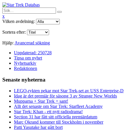
x
Vilken avdelning:
Sortera efter:
Hjälp:
Avancerad sökning
Uppdaterad: 250728
Tipsa om nyhet
Nyhetsarkiv
Redaktionen
Senaste nyheterna
LEGO-rykten pekar mot Star Trek-set av USS Enterprise-D
Idag är det premiär för säsong 3 av Strange New Worlds
Mupparna + Star Trek = sant!
Allt det senaste om Star Trek: Starfleet Academy
Star Trek: Khan - ett nytt radiodrama!
Section 31 har fått sitt officiella premiärdatum
Marc Okrand kommer till Stockholm i november
Patti Yasutake har gått bort