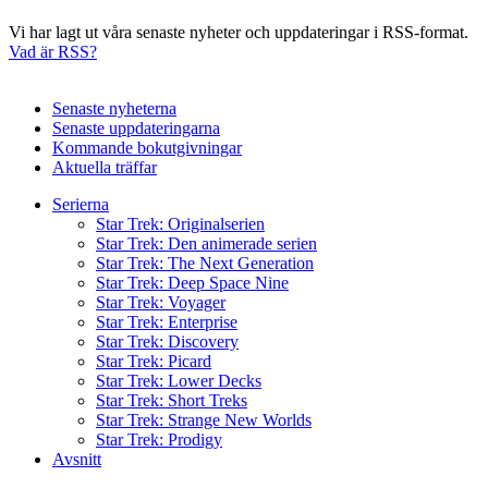
Vi har lagt ut våra senaste nyheter och uppdateringar i RSS-format.
Vad är RSS?
Senaste nyheterna
Senaste uppdateringarna
Kommande bokutgivningar
Aktuella träffar
Serierna
Star Trek: Originalserien
Star Trek: Den animerade serien
Star Trek: The Next Generation
Star Trek: Deep Space Nine
Star Trek: Voyager
Star Trek: Enterprise
Star Trek: Discovery
Star Trek: Picard
Star Trek: Lower Decks
Star Trek: Short Treks
Star Trek: Strange New Worlds
Star Trek: Prodigy
Avsnitt