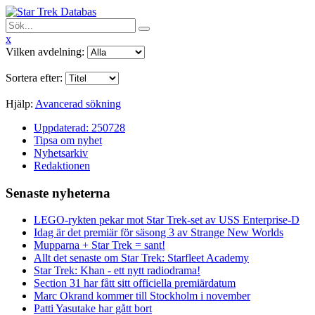
x
Vilken avdelning:
Sortera efter:
Hjälp:
Avancerad sökning
Uppdaterad: 250728
Tipsa om nyhet
Nyhetsarkiv
Redaktionen
Senaste nyheterna
LEGO-rykten pekar mot Star Trek-set av USS Enterprise-D
Idag är det premiär för säsong 3 av Strange New Worlds
Mupparna + Star Trek = sant!
Allt det senaste om Star Trek: Starfleet Academy
Star Trek: Khan - ett nytt radiodrama!
Section 31 har fått sitt officiella premiärdatum
Marc Okrand kommer till Stockholm i november
Patti Yasutake har gått bort