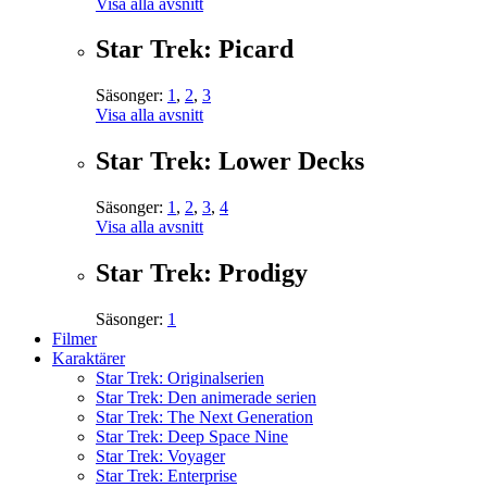
Visa alla avsnitt
Star Trek: Picard
Säsonger:
1
,
2
,
3
Visa alla avsnitt
Star Trek: Lower Decks
Säsonger:
1
,
2
,
3
,
4
Visa alla avsnitt
Star Trek: Prodigy
Säsonger:
1
Filmer
Karaktärer
Star Trek: Originalserien
Star Trek: Den animerade serien
Star Trek: The Next Generation
Star Trek: Deep Space Nine
Star Trek: Voyager
Star Trek: Enterprise