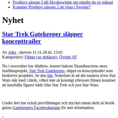
Prodigys säsong 2 till Skyshowtime om mindre än en månad
Kommer Prodigys säsong 2 att visas i Sverige?
Nyhet
Star Trek Gatekeeper släpper
koncepttrailer
Av
Aike
, skriven 11-11-26 kl. 13:01
Kategori(er):
Filmer (av trekkers)
,
Övrigt: SF
Nu i november har 4fathers, teamet bakom Skandinaviens stora
fanfilmsprojekt,
Star Trek Gatekeeper
, släppt en koncepttrailer som
beskriver projektet. Se den
här
. Noterbart är att det numera även Star
Wars står med i titeln, vilket inte så konstigt eftersom filmen kommer
att innehålla figurer både från Star Trek och just Star Wars.
Under året har också provfilmingar och mycket annat skett så besök
gärna
Gatekeepers Facebookgrupp
för mer information.
‹