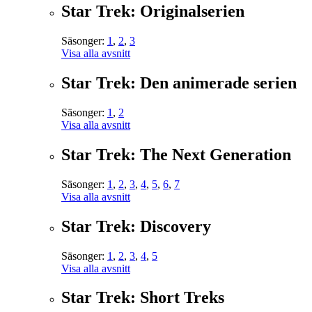
Star Trek: Originalserien
Säsonger:
1
,
2
,
3
Visa alla avsnitt
Star Trek: Den animerade serien
Säsonger:
1
,
2
Visa alla avsnitt
Star Trek: The Next Generation
Säsonger:
1
,
2
,
3
,
4
,
5
,
6
,
7
Visa alla avsnitt
Star Trek: Discovery
Säsonger:
1
,
2
,
3
,
4
,
5
Visa alla avsnitt
Star Trek: Short Treks