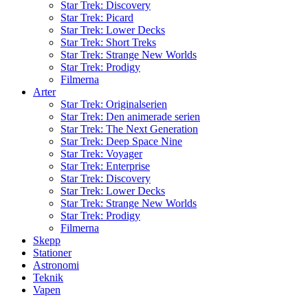
Star Trek: Discovery
Star Trek: Picard
Star Trek: Lower Decks
Star Trek: Short Treks
Star Trek: Strange New Worlds
Star Trek: Prodigy
Filmerna
Arter
Star Trek: Originalserien
Star Trek: Den animerade serien
Star Trek: The Next Generation
Star Trek: Deep Space Nine
Star Trek: Voyager
Star Trek: Enterprise
Star Trek: Discovery
Star Trek: Lower Decks
Star Trek: Strange New Worlds
Star Trek: Prodigy
Filmerna
Skepp
Stationer
Astronomi
Teknik
Vapen