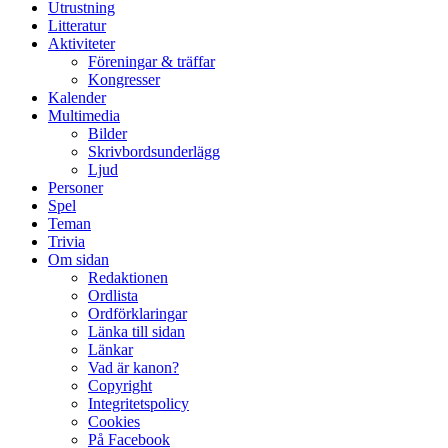
Utrustning
Litteratur
Aktiviteter
Föreningar & träffar
Kongresser
Kalender
Multimedia
Bilder
Skrivbordsunderlägg
Ljud
Personer
Spel
Teman
Trivia
Om sidan
Redaktionen
Ordlista
Ordförklaringar
Länka till sidan
Länkar
Vad är kanon?
Copyright
Integritetspolicy
Cookies
På Facebook