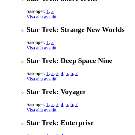
Säsonger:
1
,
2
Visa alla avsnitt
Star Trek: Strange New Worlds
Säsonger:
1
,
2
Visa alla avsnitt
Star Trek: Deep Space Nine
Säsonger:
1
,
2
,
3
,
4
,
5
,
6
,
7
Visa alla avsnitt
Star Trek: Voyager
Säsonger:
1
,
2
,
3
,
4
,
5
,
6
,
7
Visa alla avsnitt
Star Trek: Enterprise