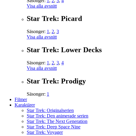
Säsonger:
1
,
2
,
3
,
4
Visa alla avsnitt
Star Trek: Picard
Säsonger:
1
,
2
,
3
Visa alla avsnitt
Star Trek: Lower Decks
Säsonger:
1
,
2
,
3
,
4
Visa alla avsnitt
Star Trek: Prodigy
Säsonger:
1
Filmer
Karaktärer
Star Trek: Originalserien
Star Trek: Den animerade serien
Star Trek: The Next Generation
Star Trek: Deep Space Nine
Star Trek: Voyager