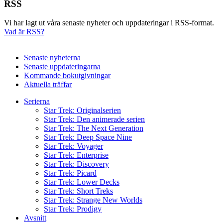
RSS
Vi har lagt ut våra senaste nyheter och uppdateringar i RSS-format.
Vad är RSS?
Senaste nyheterna
Senaste uppdateringarna
Kommande bokutgivningar
Aktuella träffar
Serierna
Star Trek: Originalserien
Star Trek: Den animerade serien
Star Trek: The Next Generation
Star Trek: Deep Space Nine
Star Trek: Voyager
Star Trek: Enterprise
Star Trek: Discovery
Star Trek: Picard
Star Trek: Lower Decks
Star Trek: Short Treks
Star Trek: Strange New Worlds
Star Trek: Prodigy
Avsnitt