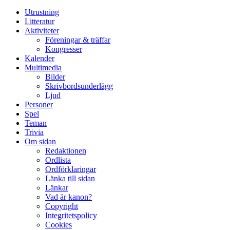
Utrustning
Litteratur
Aktiviteter
Föreningar & träffar
Kongresser
Kalender
Multimedia
Bilder
Skrivbordsunderlägg
Ljud
Personer
Spel
Teman
Trivia
Om sidan
Redaktionen
Ordlista
Ordförklaringar
Länka till sidan
Länkar
Vad är kanon?
Copyright
Integritetspolicy
Cookies