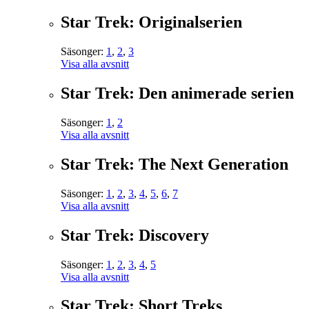
Star Trek: Originalserien
Säsonger:
1
,
2
,
3
Visa alla avsnitt
Star Trek: Den animerade serien
Säsonger:
1
,
2
Visa alla avsnitt
Star Trek: The Next Generation
Säsonger:
1
,
2
,
3
,
4
,
5
,
6
,
7
Visa alla avsnitt
Star Trek: Discovery
Säsonger:
1
,
2
,
3
,
4
,
5
Visa alla avsnitt
Star Trek: Short Treks