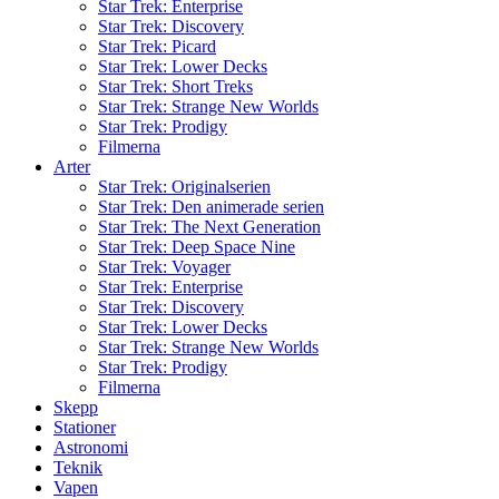
Star Trek: Enterprise
Star Trek: Discovery
Star Trek: Picard
Star Trek: Lower Decks
Star Trek: Short Treks
Star Trek: Strange New Worlds
Star Trek: Prodigy
Filmerna
Arter
Star Trek: Originalserien
Star Trek: Den animerade serien
Star Trek: The Next Generation
Star Trek: Deep Space Nine
Star Trek: Voyager
Star Trek: Enterprise
Star Trek: Discovery
Star Trek: Lower Decks
Star Trek: Strange New Worlds
Star Trek: Prodigy
Filmerna
Skepp
Stationer
Astronomi
Teknik
Vapen