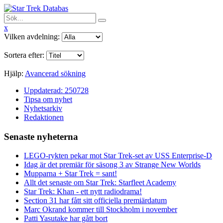
x
Vilken avdelning:
Sortera efter:
Hjälp:
Avancerad sökning
Uppdaterad: 250728
Tipsa om nyhet
Nyhetsarkiv
Redaktionen
Senaste nyheterna
LEGO-rykten pekar mot Star Trek-set av USS Enterprise-D
Idag är det premiär för säsong 3 av Strange New Worlds
Mupparna + Star Trek = sant!
Allt det senaste om Star Trek: Starfleet Academy
Star Trek: Khan - ett nytt radiodrama!
Section 31 har fått sitt officiella premiärdatum
Marc Okrand kommer till Stockholm i november
Patti Yasutake har gått bort