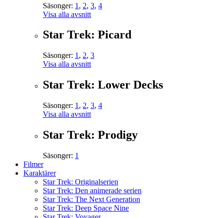
Säsonger:
1
,
2
,
3
,
4
Visa alla avsnitt
Star Trek: Picard
Säsonger:
1
,
2
,
3
Visa alla avsnitt
Star Trek: Lower Decks
Säsonger:
1
,
2
,
3
,
4
Visa alla avsnitt
Star Trek: Prodigy
Säsonger:
1
Filmer
Karaktärer
Star Trek: Originalserien
Star Trek: Den animerade serien
Star Trek: The Next Generation
Star Trek: Deep Space Nine
Star Trek: Voyager