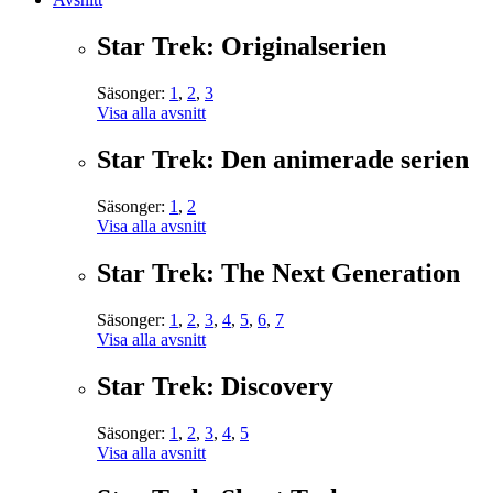
Star Trek: Originalserien
Säsonger:
1
,
2
,
3
Visa alla avsnitt
Star Trek: Den animerade serien
Säsonger:
1
,
2
Visa alla avsnitt
Star Trek: The Next Generation
Säsonger:
1
,
2
,
3
,
4
,
5
,
6
,
7
Visa alla avsnitt
Star Trek: Discovery
Säsonger:
1
,
2
,
3
,
4
,
5
Visa alla avsnitt