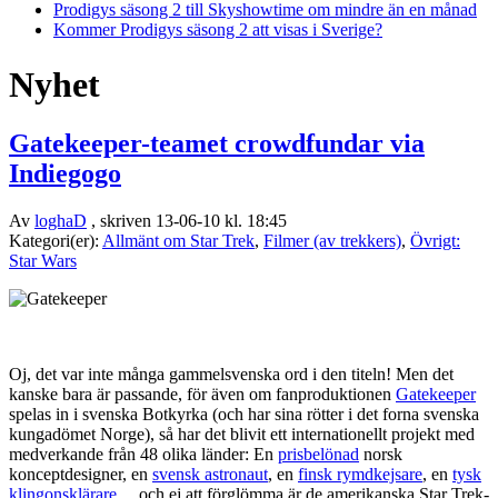
Prodigys säsong 2 till Skyshowtime om mindre än en månad
Kommer Prodigys säsong 2 att visas i Sverige?
Nyhet
Gatekeeper-teamet crowdfundar via
Indiegogo
Av
loghaD
, skriven 13-06-10 kl. 18:45
Kategori(er):
Allmänt om Star Trek
,
Filmer (av trekkers)
,
Övrigt:
Star Wars
Oj, det var inte många gammelsvenska ord i den titeln! Men det
kanske bara är passande, för även om fanproduktionen
Gatekeeper
spelas in i svenska Botkyrka (och har sina rötter i det forna svenska
kungadömet Norge), så har det blivit ett internationellt projekt med
medverkande från 48 olika länder: En
prisbelönad
norsk
konceptdesigner, en
svensk astronaut
, en
finsk rymdkejsare
, en
tysk
klingonsklärare
... och ej att förglömma är de amerikanska Star Trek-