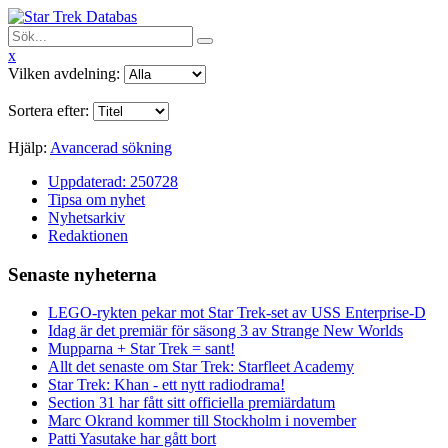
x
Vilken avdelning:
Sortera efter:
Hjälp:
Avancerad sökning
Uppdaterad: 250728
Tipsa om nyhet
Nyhetsarkiv
Redaktionen
Senaste nyheterna
LEGO-rykten pekar mot Star Trek-set av USS Enterprise-D
Idag är det premiär för säsong 3 av Strange New Worlds
Mupparna + Star Trek = sant!
Allt det senaste om Star Trek: Starfleet Academy
Star Trek: Khan - ett nytt radiodrama!
Section 31 har fått sitt officiella premiärdatum
Marc Okrand kommer till Stockholm i november
Patti Yasutake har gått bort