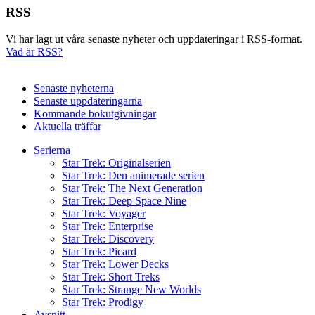
RSS
Vi har lagt ut våra senaste nyheter och uppdateringar i RSS-format.
Vad är RSS?
Senaste nyheterna
Senaste uppdateringarna
Kommande bokutgivningar
Aktuella träffar
Serierna
Star Trek: Originalserien
Star Trek: Den animerade serien
Star Trek: The Next Generation
Star Trek: Deep Space Nine
Star Trek: Voyager
Star Trek: Enterprise
Star Trek: Discovery
Star Trek: Picard
Star Trek: Lower Decks
Star Trek: Short Treks
Star Trek: Strange New Worlds
Star Trek: Prodigy
Avsnitt