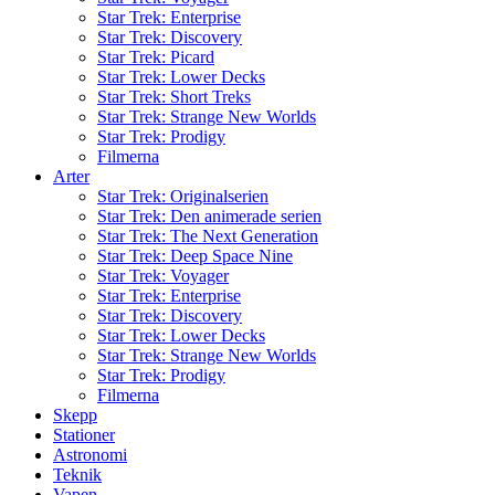
Star Trek: Enterprise
Star Trek: Discovery
Star Trek: Picard
Star Trek: Lower Decks
Star Trek: Short Treks
Star Trek: Strange New Worlds
Star Trek: Prodigy
Filmerna
Arter
Star Trek: Originalserien
Star Trek: Den animerade serien
Star Trek: The Next Generation
Star Trek: Deep Space Nine
Star Trek: Voyager
Star Trek: Enterprise
Star Trek: Discovery
Star Trek: Lower Decks
Star Trek: Strange New Worlds
Star Trek: Prodigy
Filmerna
Skepp
Stationer
Astronomi
Teknik
Vapen