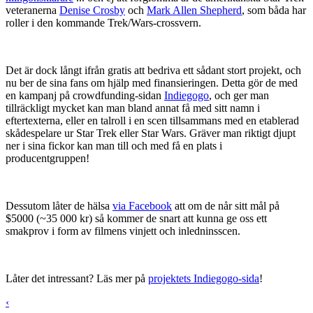
veteranerna
Denise Crosby
och
Mark Allen Shepherd
, som båda har
roller i den kommande Trek/Wars-crossvern.
Det är dock långt ifrån gratis att bedriva ett sådant stort projekt, och
nu ber de sina fans om hjälp med finansieringen. Detta gör de med
en kampanj på crowdfunding-sidan
Indiegogo
, och ger man
tillräckligt mycket kan man bland annat få med sitt namn i
eftertexterna, eller en talroll i en scen tillsammans med en etablerad
skådespelare ur Star Trek eller Star Wars. Gräver man riktigt djupt
ner i sina fickor kan man till och med få en plats i
producentgruppen!
Dessutom låter de hälsa
via Facebook
att om de når sitt mål på
$5000 (~35 000 kr) så kommer de snart att kunna ge oss ett
smakprov i form av filmens vinjett och inledninsscen.
Låter det intressant? Läs mer på
projektets Indiegogo-sida
!
‹