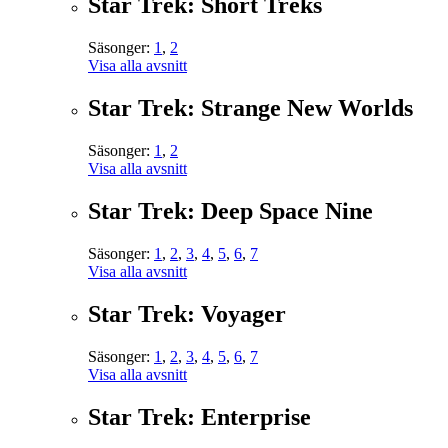
Star Trek: Short Treks
Säsonger:
1
,
2
Visa alla avsnitt
Star Trek: Strange New Worlds
Säsonger:
1
,
2
Visa alla avsnitt
Star Trek: Deep Space Nine
Säsonger:
1
,
2
,
3
,
4
,
5
,
6
,
7
Visa alla avsnitt
Star Trek: Voyager
Säsonger:
1
,
2
,
3
,
4
,
5
,
6
,
7
Visa alla avsnitt
Star Trek: Enterprise