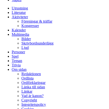
Utrustning
Litteratur
Aktiviteter
Föreningar & träffar
Kongresser
Kalender
Multimedia
Bilder
Skrivbordsunderlägg
Ljud
Personer
Spel
Teman
Trivia
Om sidan
Redaktionen
Ordlista
Ordförklaringar
Länka till sidan
Länkar
Vad är kanon?
Copyright
Integritetspolicy
Cookies