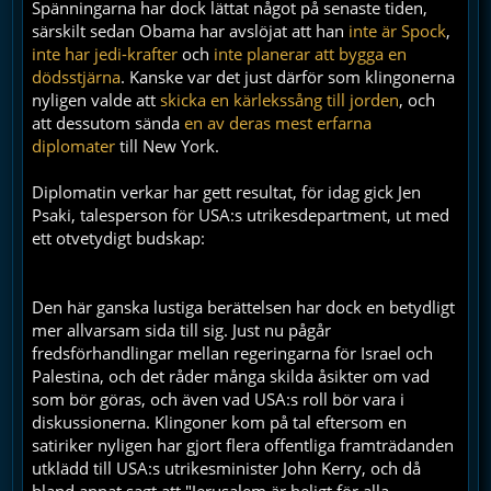
Spänningarna har dock lättat något på senaste tiden,
särskilt sedan Obama har avslöjat att han
inte är Spock
,
inte har jedi-krafter
och
inte planerar att bygga en
dödsstjärna
. Kanske var det just därför som klingonerna
nyligen valde att
skicka en kärlekssång till jorden
, och
att dessutom sända
en av deras mest erfarna
diplomater
till New York.
Diplomatin verkar har gett resultat, för idag gick Jen
Psaki, talesperson för USA:s utrikesdepartment, ut med
ett otvetydigt budskap:
Den här ganska lustiga berättelsen har dock en betydligt
mer allvarsam sida till sig. Just nu pågår
fredsförhandlingar mellan regeringarna för Israel och
Palestina, och det råder många skilda åsikter om vad
som bör göras, och även vad USA:s roll bör vara i
diskussionerna. Klingoner kom på tal eftersom en
satiriker nyligen har gjort flera offentliga framträdanden
utklädd till USA:s utrikesminister John Kerry, och då