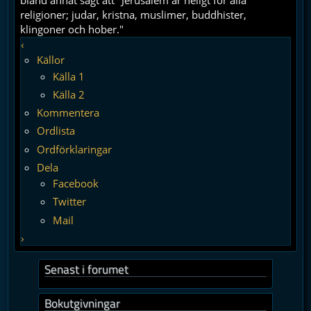
bland annat sagt att "Jerusalem är heligt för alla
religioner; judar, kristna, muslimer, buddhister,
klingoner och hober."
‹
Källor
Källa 1
Källa 2
Kommentera
Ordlista
Ordförklaringar
Dela
Facebook
Twitter
Mail
›
Senast i forumet
Bokutgivningar