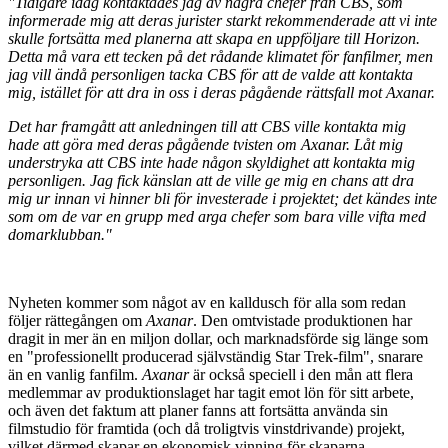
"Tidigare idag kontaktades jag av några chefer från CBS, som
informerade mig att deras jurister starkt rekommenderade att vi inte
skulle fortsätta med planerna att skapa en uppföljare till Horizon.
Detta må vara ett tecken på det rådande klimatet för fanfilmer, men
jag vill ändå personligen tacka CBS för att de valde att kontakta
mig, istället för att dra in oss i deras pågående rättsfall mot Axanar.
Det har framgått att anledningen till att CBS ville kontakta mig
hade att göra med deras pågående tvisten om Axanar. Låt mig
understryka att CBS inte hade någon skyldighet att kontakta mig
personligen. Jag fick känslan att de ville ge mig en chans att dra
mig ur innan vi hinner bli för investerade i projektet; det kändes inte
som om de var en grupp med arga chefer som bara ville vifta med
domarklubban."
Nyheten kommer som något av en kalldusch för alla som redan
följer rättegången om
Axanar
. Den omtvistade produktionen har
dragit in mer än en miljon dollar, och marknadsförde sig länge som
en "professionellt producerad självständig Star Trek-film", snarare
än en vanlig fanfilm.
Axanar
är också speciell i den mån att flera
medlemmar av produktionslaget har tagit emot lön för sitt arbete,
och även det faktum att planer fanns att fortsätta använda sin
filmstudio för framtida (och då troligtvis vinstdrivande) projekt,
vilket därmed skapar en ekonomisk vinning för skaparna.