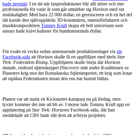
hade premiär
. I en tid när fanproduktioner blir allt större och mer
professionella för varje år som går utmärkte sig
Horizon
med sin
småskalighet: Med bara 22 000 dollar, en greenscreen och en hel del
slit kunde den självupplärda 3D-konstnären, manusförfattaren och
musikkompositören
Tommy Kraft
skapa ett helt universum som
annars hade krävt kulisser för hundratusentals dollar.
För exakt en vecka sedan annonserade produktionslaget via
sin
Facebook-sida
att
Horizon
skulle få en uppföljare med titeln
Star
Trek: Federation Rising
. Uppföljaren skulle börja där
Horizon
slutade, ombord stjärnskeppet
Discovery
mitt under Koalitionen av
Planeters krig mot det Romulanska Stjärnimperiet; ett krig som hotar
att utplåna Federationen innan den ens har hunnit bildas.
Planen var att starta en Kickstarter-kampanj nu på lördag, men
tyvärr kommer det inte att bli av. I morse lade Tommy Kraft upp en
uppdatering på
Star Trek: Horizon
s
Facebook-sida, där han
meddelade att CBS hade rått dem att avbryta projektet.