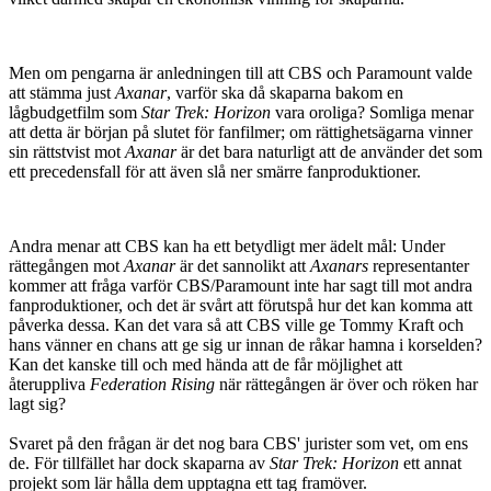
Men om pengarna är anledningen till att CBS och Paramount valde
att stämma just
Axanar
, varför ska då skaparna bakom en
lågbudgetfilm som
Star Trek: Horizon
vara oroliga? Somliga menar
att detta är början på slutet för fanfilmer; om rättighetsägarna vinner
sin rättstvist mot
Axanar
är det bara naturligt att de använder det som
ett precedensfall för att även slå ner smärre fanproduktioner.
Andra menar att CBS kan ha ett betydligt mer ädelt mål: Under
rättegången mot
Axanar
är det sannolikt att
Axanars
representanter
kommer att fråga varför CBS/Paramount inte har sagt till mot andra
fanproduktioner, och det är svårt att förutspå hur det kan komma att
påverka dessa. Kan det vara så att CBS ville ge Tommy Kraft och
hans vänner en chans att ge sig ur innan de råkar hamna i korselden?
Kan det kanske till och med hända att de får möjlighet att
återuppliva
Federation Rising
när rättegången är över och röken har
lagt sig?
Svaret på den frågan är det nog bara CBS' jurister som vet, om ens
de. För tillfället har dock skaparna av
Star Trek: Horizon
ett annat
projekt som lär hålla dem upptagna ett tag framöver.