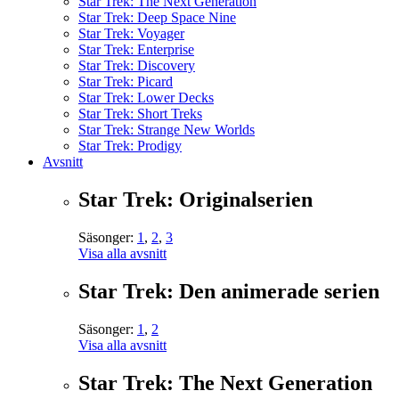
Star Trek: The Next Generation
Star Trek: Deep Space Nine
Star Trek: Voyager
Star Trek: Enterprise
Star Trek: Discovery
Star Trek: Picard
Star Trek: Lower Decks
Star Trek: Short Treks
Star Trek: Strange New Worlds
Star Trek: Prodigy
Avsnitt
Star Trek: Originalserien
Säsonger:
1
,
2
,
3
Visa alla avsnitt
Star Trek: Den animerade serien
Säsonger:
1
,
2
Visa alla avsnitt
Star Trek: The Next Generation