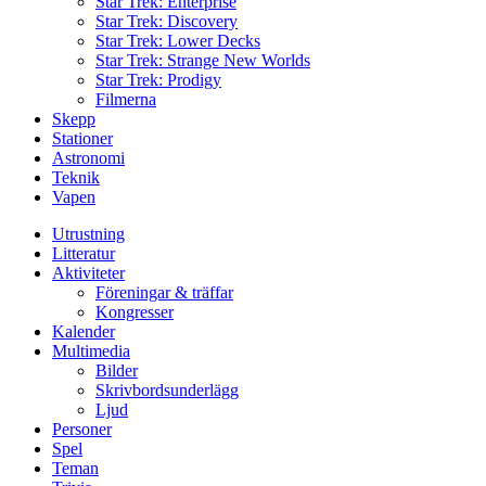
Star Trek: Enterprise
Star Trek: Discovery
Star Trek: Lower Decks
Star Trek: Strange New Worlds
Star Trek: Prodigy
Filmerna
Skepp
Stationer
Astronomi
Teknik
Vapen
Utrustning
Litteratur
Aktiviteter
Föreningar & träffar
Kongresser
Kalender
Multimedia
Bilder
Skrivbordsunderlägg
Ljud
Personer
Spel
Teman