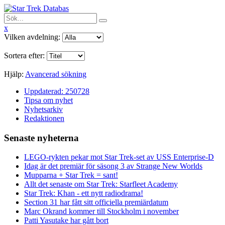
x
Vilken avdelning:
Sortera efter:
Hjälp:
Avancerad sökning
Uppdaterad: 250728
Tipsa om nyhet
Nyhetsarkiv
Redaktionen
Senaste nyheterna
LEGO-rykten pekar mot Star Trek-set av USS Enterprise-D
Idag är det premiär för säsong 3 av Strange New Worlds
Mupparna + Star Trek = sant!
Allt det senaste om Star Trek: Starfleet Academy
Star Trek: Khan - ett nytt radiodrama!
Section 31 har fått sitt officiella premiärdatum
Marc Okrand kommer till Stockholm i november
Patti Yasutake har gått bort