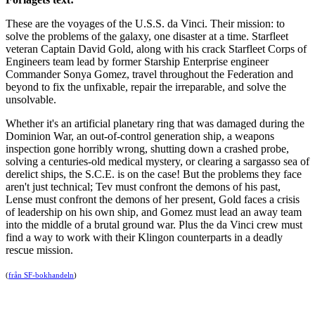
These are the voyages of the U.S.S. da Vinci. Their mission: to
solve the problems of the galaxy, one disaster at a time. Starfleet
veteran Captain David Gold, along with his crack Starfleet Corps of
Engineers team lead by former Starship Enterprise engineer
Commander Sonya Gomez, travel throughout the Federation and
beyond to fix the unfixable, repair the irreparable, and solve the
unsolvable.
Whether it's an artificial planetary ring that was damaged during the
Dominion War, an out-of-control generation ship, a weapons
inspection gone horribly wrong, shutting down a crashed probe,
solving a centuries-old medical mystery, or clearing a sargasso sea of
derelict ships, the S.C.E. is on the case! But the problems they face
aren't just technical; Tev must confront the demons of his past,
Lense must confront the demons of her present, Gold faces a crisis
of leadership on his own ship, and Gomez must lead an away team
into the middle of a brutal ground war. Plus the da Vinci crew must
find a way to work with their Klingon counterparts in a deadly
rescue mission.
(
från SF-bokhandeln
)