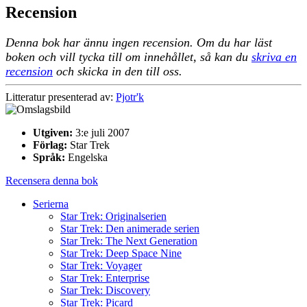
Recension
Denna bok har ännu ingen recension. Om du har läst
boken och vill tycka till om innehållet, så kan du
skriva en
recension
och skicka in den till oss.
Litteratur presenterad av:
Pjotr'k
Utgiven:
3:e juli 2007
Förlag:
Star Trek
Språk:
Engelska
Recensera denna bok
Serierna
Star Trek: Originalserien
Star Trek: Den animerade serien
Star Trek: The Next Generation
Star Trek: Deep Space Nine
Star Trek: Voyager
Star Trek: Enterprise
Star Trek: Discovery
Star Trek: Picard