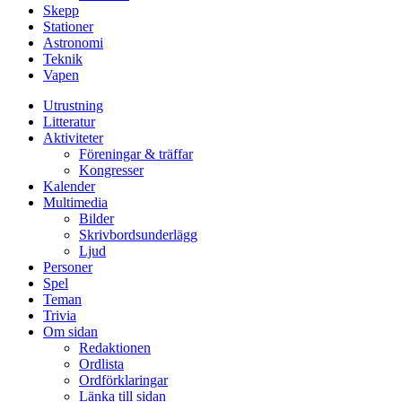
Skepp
Stationer
Astronomi
Teknik
Vapen
Utrustning
Litteratur
Aktiviteter
Föreningar & träffar
Kongresser
Kalender
Multimedia
Bilder
Skrivbordsunderlägg
Ljud
Personer
Spel
Teman
Trivia
Om sidan
Redaktionen
Ordlista
Ordförklaringar
Länka till sidan