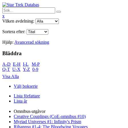
x
Vilken avdelning:
Sortera efter:
Hjälp:
Avancerad sökning
Bläddra
A-D
E-H
I-L
M-P
Q-T
U-X
Y-Z
0-9
Visa Alla
Välj bokserie
Lista författare
Lista år
Omnibus-utgåvor
Creative Couplings (CoE-omnibus #10)
Myriad Universes #1: Infinity's Prism
Rihannsu #1-4: The Bloodwing Voyages