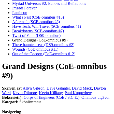
Myriad Universes #2: Echoes and Refractions
Imzadi Forever
Pantheon
What's Past (CoE-omnibus #13)
Aftermath (SCE-omnibus #8)
Have Tech, Will Travel (SCE-omnibus #1)
Breakdowns (SCE-omnibus #7)
Twist of Faith (DS9-omnibus)
Grand Designs (CoE-omnibus #9)
These haunted seas (DS9-omnibus #2)
Wounds (CoE-omnibus #11)
Out of the Cocoon (CoE-omnibus #12)
Grand Designs (CoE-omnibus
#9)
Skriven av:
Allyn Gibson
,
Dave Galanter
,
David Mack
,
Dayton
Ward
,
Kevin Dilmore
,
Kevin Killiany
,
Paul Kupperberg
Bokserie(r):
Corps of Engineers (CoE / S.C.E.)
,
Omnibus-utgåvor
Kategori:
Skönlitteratur
Navigering