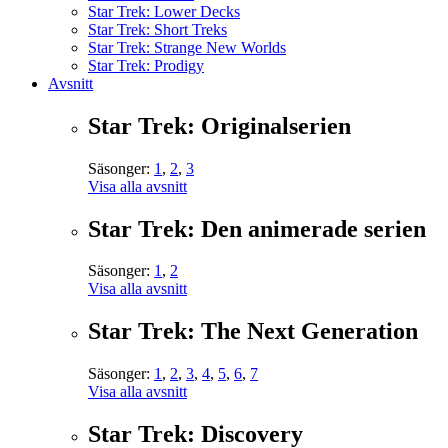
Star Trek: Lower Decks
Star Trek: Short Treks
Star Trek: Strange New Worlds
Star Trek: Prodigy
Avsnitt
Star Trek: Originalserien
Säsonger:
1
,
2
,
3
Visa alla avsnitt
Star Trek: Den animerade serien
Säsonger:
1
,
2
Visa alla avsnitt
Star Trek: The Next Generation
Säsonger:
1
,
2
,
3
,
4
,
5
,
6
,
7
Visa alla avsnitt
Star Trek: Discovery