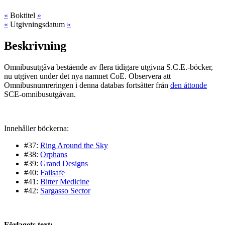
«
Boktitel
»
«
Utgivningsdatum
»
Beskrivning
Omnibusutgåva bestående av flera tidigare utgivna S.C.E.-böcker,
nu utgiven under det nya namnet CoE. Observera att
Omnibusnumreringen i denna databas fortsätter från
den åttonde
SCE-omnibusutgåvan.
Innehåller böckerna:
#37:
Ring Around the Sky
#38:
Orphans
#39:
Grand Designs
#40:
Failsafe
#41:
Bitter Medicine
#42:
Sargasso Sector
Förlagets text: